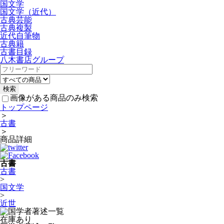
国文学
国文学（近代）
古典芸能
古典複製
近代自筆物
古典籍
古書目録
八木書店グループ
画像がある商品のみ検索
トップページ
＞
古書
＞
商品詳細
古書
古書
>
国文学
>
近世
在庫あり