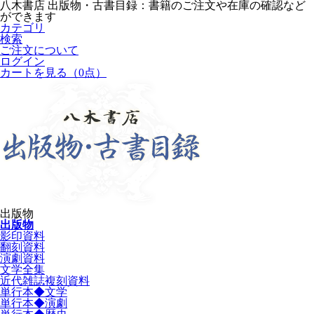
八木書店 出版物・古書目録：書籍のご注文や在庫の確認など
ができます
カテゴリ
検索
ご注文について
ログイン
カートを見る
（0点）
出版物
出版物
影印資料
翻刻資料
演劇資料
文学全集
近代雑誌複刻資料
単行本◆文学
単行本◆演劇