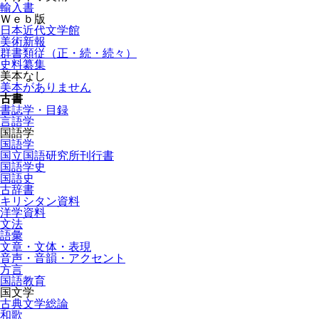
輸入書
Ｗｅｂ版
日本近代文学館
美術新報
群書類従（正・続・続々）
史料纂集
美本なし
美本がありません
古書
書誌学・目録
言語学
国語学
国語学
国立国語研究所刊行書
国語学史
国語史
古辞書
キリシタン資料
洋学資料
文法
語彙
文章・文体・表現
音声・音韻・アクセント
方言
国語教育
国文学
古典文学総論
和歌