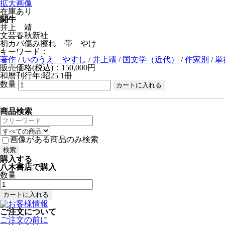
拡大画像
在庫あり
闘牛
井上 靖
文芸春秋新社
初カバ傷み擦れ 帯 やけ
キーワード：
著作
/
いのうえ やすし
/
井上靖
/
国文学（近代）
/
作家別
/
単
販売価格(税込)：150,000円
和暦刊行年:昭25
1冊
数量
商品検索
画像がある商品のみ検索
購入する
八木書店で購入
数量
ご注文について
ご注文の前に