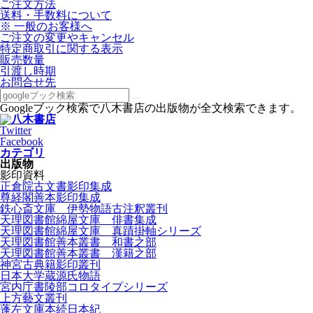
ご注文方法
送料・手数料について
※ 一般のお客様へ
ご注文の変更やキャンセル
特定商取引に関する表示
販売数量
引渡し時期
お問合せ先
Googleブック検索で八木書店の出版物が全文検索できます。
Twitter
Facebook
カテゴリ
出版物
影印資料
正倉院古文書影印集成
尊経閣善本影印集成
鉄心斎文庫 伊勢物語古注釈叢刊
天理図書館綿屋文庫 俳書集成
天理図書館綿屋文庫 真蹟掛軸シリーズ
天理図書館善本叢書 和書之部
天理図書館善本叢書 漢籍之部
神宮古典籍影印叢刊
日本大学蔵源氏物語
宮内庁書陵部コロタイプシリーズ
上方藝文叢刊
蓬左文庫本続日本紀