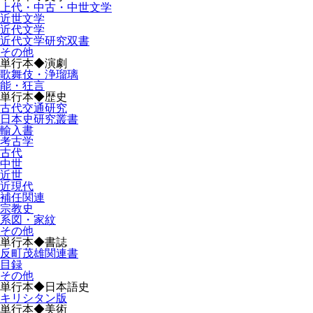
上代・中古・中世文学
近世文学
近代文学
近代文学研究双書
その他
単行本◆演劇
歌舞伎・浄瑠璃
能・狂言
単行本◆歴史
古代交通研究
日本史研究叢書
輸入書
考古学
古代
中世
近世
近現代
補任関連
宗教史
系図・家紋
その他
単行本◆書誌
反町茂雄関連書
目録
その他
単行本◆日本語史
キリシタン版
単行本◆美術