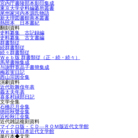
宮内庁書陵部本影印集成
東京大学史料編纂所叢書
尾州家河内本源氏物語
新天理図書館善本叢書
熱田本 日本書紀
翻刻資料
史料纂集 古記録編
史料纂集 古文書編
群書類従
続群書類従
続々群書類従
Ｗｅｂ版 群書類従（正・続・続々）
馬琴書翰集成
与謝野寛晶子書簡集成
梅若実日記
西山宗因全集
演劇資料
近代歌舞伎年表
義太夫年表
喜多村緑郎日記
文学全集
石橋忍月全集
徳田秋聲全集
近松秋江全集
近代雑誌複刻資料
マイクロ版・ＣＤ―ＲＯＭ版近代文学館
Ｗｅｂ版日本近代文学館
単行本◆文学