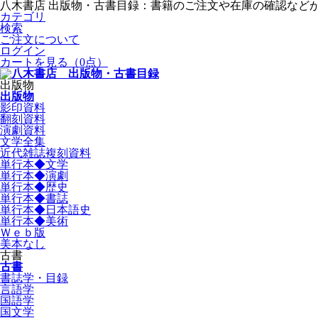
八木書店 出版物・古書目録：書籍のご注文や在庫の確認など
カテゴリ
検索
ご注文について
ログイン
カートを見る
（0点）
出版物
出版物
影印資料
翻刻資料
演劇資料
文学全集
近代雑誌複刻資料
単行本◆文学
単行本◆演劇
単行本◆歴史
単行本◆書誌
単行本◆日本語史
単行本◆美術
Ｗｅｂ版
美本なし
古書
古書
書誌学・目録
言語学
国語学
国文学