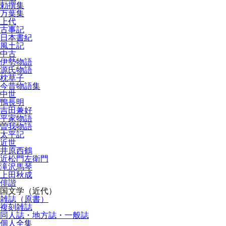
勅撰集
万葉集
上代
古事記
日本書紀
風土記
中古
伊勢物語
源氏物語
枕草子
今昔物語集
中世
鴨長明
吉田兼好
平家物語
曽我物語
太平記
近世
井原西鶴
近松門左衛門
滝沢馬琴
上田秋成
俳諧
国文学（近代）
雑誌（原書）
複刻雑誌
同人誌・地方誌・一般誌
個人全集