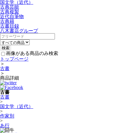
国文学（近代）
古典芸能
古典複製
近代自筆物
古典籍
古書目録
八木書店グループ
画像がある商品のみ検索
トップページ
＞
古書
＞
商品詳細
古書
古書
>
国文学（近代）
>
作家別
>
あ行