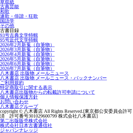
草双紙
古典芸能
和歌
連歌・俳諧・狂歌
国語学
その他
古書目録
93号古典文学特輯
95号近代文学特輯
2026年2月新蒐（自筆物）
2026年3月新蒐（自筆物）
2026年4月新蒐（自筆物）
2026年5月新蒐（自筆物）
2026年6月新蒐（自筆物）
2026年7月新蒐（自筆物）
八木書店 出版物 メールニュース
八木書店 出版物 メールニュース・バックナンバー
ご利用規約
特定商取引に関する表示
八木書店出版物からの転載許可申請について
個人情報保護方針
お問い合わせ
八木書店グループ
copyright © 八木書店 All Rights Reserved.
[東京都公安委員会許可
済 許可番号301029600799 株式会社八木書店]
第二出版販売株式会社
株式会社日本古書通信社
ジャパンナレッジ