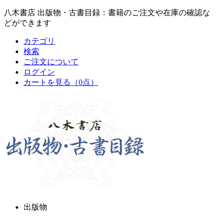
八木書店 出版物・古書目録：書籍のご注文や在庫の確認な
どができます
カテゴリ
検索
ご注文について
ログイン
カートを見る
（0点）
出版物