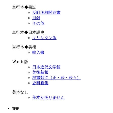
単行本◆書誌
反町茂雄関連書
目録
その他
単行本◆日本語史
キリシタン版
単行本◆美術
輸入書
Ｗｅｂ版
日本近代文学館
美術新報
群書類従（正・続・続々）
史料纂集
美本なし
美本がありません
古書