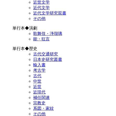
近世文学
近代文学
近代文学研究双書
その他
単行本◆演劇
歌舞伎・浄瑠璃
能・狂言
単行本◆歴史
古代交通研究
日本史研究叢書
輸入書
考古学
古代
中世
近世
近現代
補任関連
宗教史
系図・家紋
その他