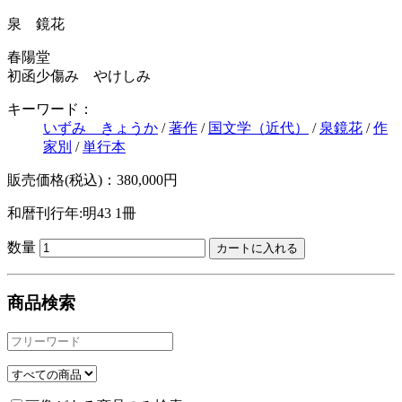
泉 鏡花
春陽堂
初函少傷み やけしみ
キーワード：
いずみ きょうか
/
著作
/
国文学（近代）
/
泉鏡花
/
作
家別
/
単行本
販売価格(税込)：380,000円
和暦刊行年:明43
1冊
数量
商品検索