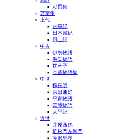
和歌
勅撰集
万葉集
上代
古事記
日本書紀
風土記
中古
伊勢物語
源氏物語
枕草子
今昔物語集
中世
鴨長明
吉田兼好
平家物語
曽我物語
太平記
近世
井原西鶴
近松門左衛門
滝沢馬琴