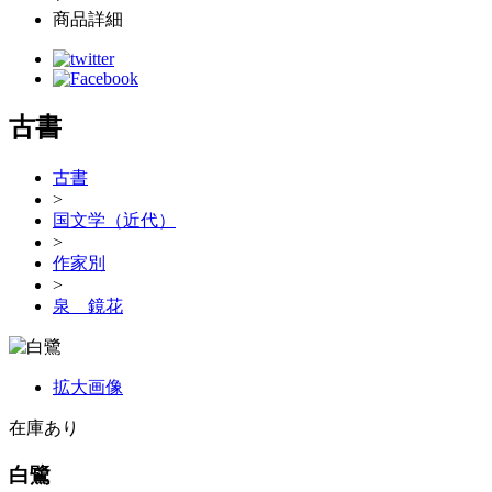
商品詳細
古書
古書
>
国文学（近代）
>
作家別
>
泉 鏡花
拡大画像
在庫あり
白鷺