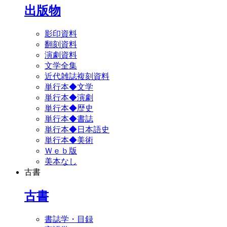
出版物
影印資料
翻刻資料
演劇資料
文学全集
近代雑誌複刻資料
単行本◆文学
単行本◆演劇
単行本◆歴史
単行本◆書誌
単行本◆日本語史
単行本◆美術
Ｗｅｂ版
美本なし
古書
古書
書誌学・目録