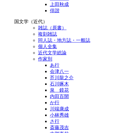
上田秋成
俳諧
国文学（近代）
雑誌（原書）
複刻雑誌
同人誌・地方誌・一般誌
個人全集
近代文学総論
作家別
あ行
会津八一
芥川龍之介
石川啄木
泉 鏡花
内田百閒
か行
川端康成
小林秀雄
さ行
斎藤茂吉