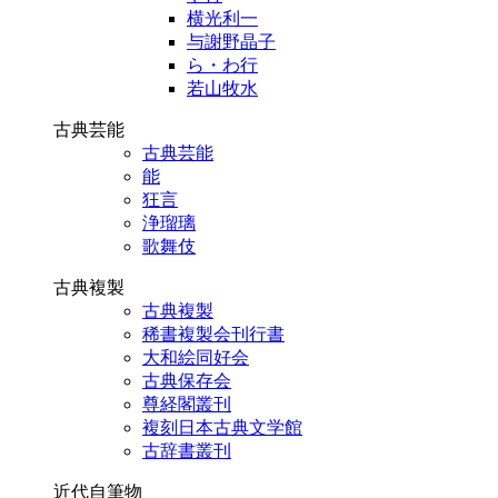
横光利一
与謝野晶子
ら・わ行
若山牧水
古典芸能
古典芸能
能
狂言
浄瑠璃
歌舞伎
古典複製
古典複製
稀書複製会刊行書
大和絵同好会
古典保存会
尊経閣叢刊
複刻日本古典文学館
古辞書叢刊
近代自筆物