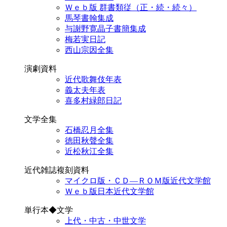
Ｗｅｂ版 群書類従（正・続・続々）
馬琴書翰集成
与謝野寛晶子書簡集成
梅若実日記
西山宗因全集
演劇資料
近代歌舞伎年表
義太夫年表
喜多村緑郎日記
文学全集
石橋忍月全集
徳田秋聲全集
近松秋江全集
近代雑誌複刻資料
マイクロ版・ＣＤ―ＲＯＭ版近代文学館
Ｗｅｂ版日本近代文学館
単行本◆文学
上代・中古・中世文学