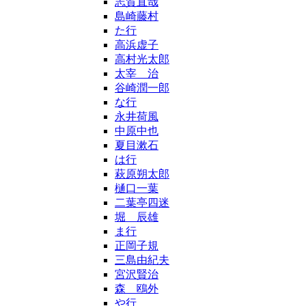
志賀直哉
島崎藤村
た行
高浜虚子
高村光太郎
太宰 治
谷崎潤一郎
な行
永井荷風
中原中也
夏目漱石
は行
萩原朔太郎
樋口一葉
二葉亭四迷
堀 辰雄
ま行
正岡子規
三島由紀夫
宮沢賢治
森 鴎外
や行