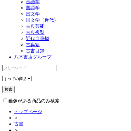
言語学
国語学
国文学
国文学（近代）
古典芸能
古典複製
近代自筆物
古典籍
古書目録
八木書店グループ
画像がある商品のみ検索
トップページ
＞
古書
＞