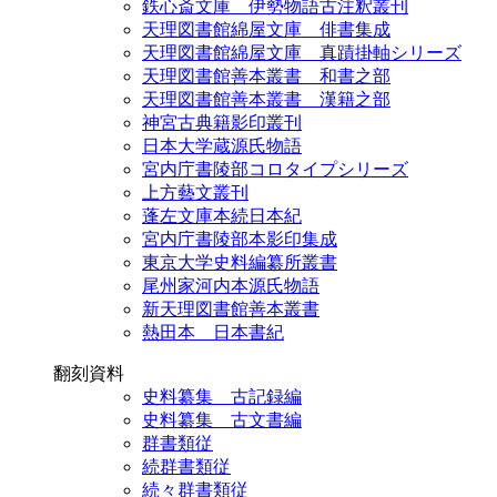
鉄心斎文庫 伊勢物語古注釈叢刊
天理図書館綿屋文庫 俳書集成
天理図書館綿屋文庫 真蹟掛軸シリーズ
天理図書館善本叢書 和書之部
天理図書館善本叢書 漢籍之部
神宮古典籍影印叢刊
日本大学蔵源氏物語
宮内庁書陵部コロタイプシリーズ
上方藝文叢刊
蓬左文庫本続日本紀
宮内庁書陵部本影印集成
東京大学史料編纂所叢書
尾州家河内本源氏物語
新天理図書館善本叢書
熱田本 日本書紀
翻刻資料
史料纂集 古記録編
史料纂集 古文書編
群書類従
続群書類従
続々群書類従