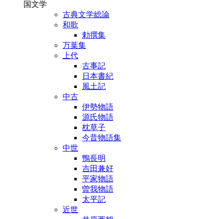
国文学
古典文学総論
和歌
勅撰集
万葉集
上代
古事記
日本書紀
風土記
中古
伊勢物語
源氏物語
枕草子
今昔物語集
中世
鴨長明
吉田兼好
平家物語
曽我物語
太平記
近世