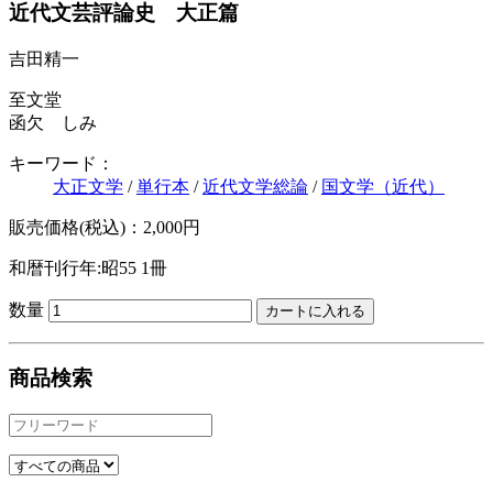
近代文芸評論史 大正篇
吉田精一
至文堂
函欠 しみ
キーワード：
大正文学
/
単行本
/
近代文学総論
/
国文学（近代）
販売価格(税込)：2,000円
和暦刊行年:昭55
1冊
数量
商品検索