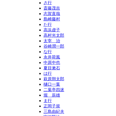
さ行
斎藤茂吉
志賀直哉
島崎藤村
た行
高浜虚子
高村光太郎
太宰 治
谷崎潤一郎
な行
永井荷風
中原中也
夏目漱石
は行
萩原朔太郎
樋口一葉
二葉亭四迷
堀 辰雄
ま行
正岡子規
三島由紀夫