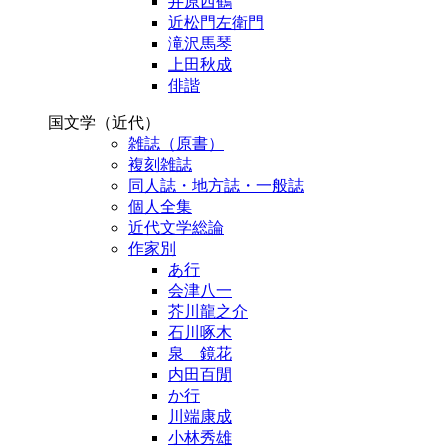
井原西鶴
近松門左衛門
滝沢馬琴
上田秋成
俳諧
国文学（近代）
雑誌（原書）
複刻雑誌
同人誌・地方誌・一般誌
個人全集
近代文学総論
作家別
あ行
会津八一
芥川龍之介
石川啄木
泉 鏡花
内田百閒
か行
川端康成
小林秀雄