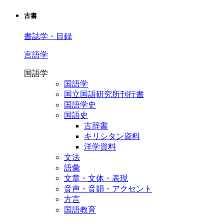
古書
書誌学・目録
言語学
国語学
国語学
国立国語研究所刊行書
国語学史
国語史
古辞書
キリシタン資料
洋学資料
文法
語彙
文章・文体・表現
音声・音韻・アクセント
方言
国語教育