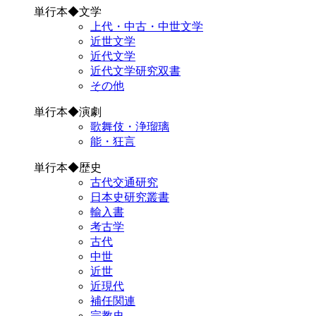
単行本◆文学
上代・中古・中世文学
近世文学
近代文学
近代文学研究双書
その他
単行本◆演劇
歌舞伎・浄瑠璃
能・狂言
単行本◆歴史
古代交通研究
日本史研究叢書
輸入書
考古学
古代
中世
近世
近現代
補任関連
宗教史