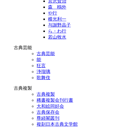
宮沢賢治
森 鴎外
や行
横光利一
与謝野晶子
ら・わ行
若山牧水
古典芸能
古典芸能
能
狂言
浄瑠璃
歌舞伎
古典複製
古典複製
稀書複製会刊行書
大和絵同好会
古典保存会
尊経閣叢刊
複刻日本古典文学館