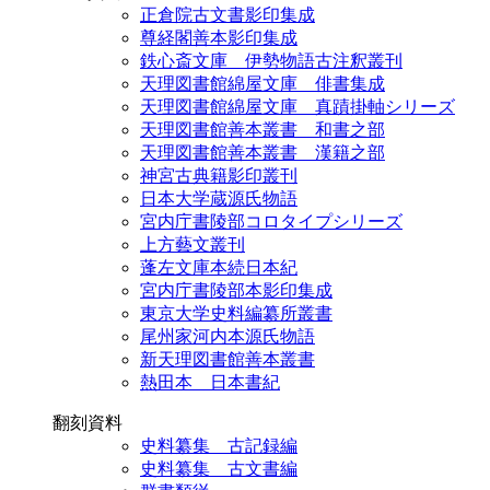
正倉院古文書影印集成
尊経閣善本影印集成
鉄心斎文庫 伊勢物語古注釈叢刊
天理図書館綿屋文庫 俳書集成
天理図書館綿屋文庫 真蹟掛軸シリーズ
天理図書館善本叢書 和書之部
天理図書館善本叢書 漢籍之部
神宮古典籍影印叢刊
日本大学蔵源氏物語
宮内庁書陵部コロタイプシリーズ
上方藝文叢刊
蓬左文庫本続日本紀
宮内庁書陵部本影印集成
東京大学史料編纂所叢書
尾州家河内本源氏物語
新天理図書館善本叢書
熱田本 日本書紀
翻刻資料
史料纂集 古記録編
史料纂集 古文書編