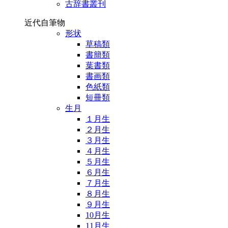
古辞書叢刊
近代自筆物
形状
草稿類
書簡類
葉書類
書画類
色紙類
短冊類
生月
１月生
２月生
３月生
４月生
５月生
６月生
７月生
８月生
９月生
10月生
11月生