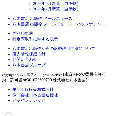
2026年6月新蒐（自筆物）
2026年7月新蒐（自筆物）
八木書店 出版物 メールニュース
八木書店 出版物 メールニュース・バックナンバー
ご利用規約
特定商取引に関する表示
八木書店出版物からの転載許可申請について
個人情報保護方針
お問い合わせ
八木書店グループ
[東京都公安委員会許可
copyright © 八木書店 All Rights Reserved.
済 許可番号301029600799 株式会社八木書店]
第二出版販売株式会社
株式会社日本古書通信社
ジャパンナレッジ