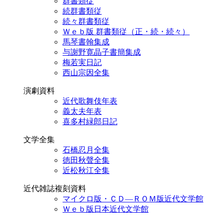
群書類従
続群書類従
続々群書類従
Ｗｅｂ版 群書類従（正・続・続々）
馬琴書翰集成
与謝野寛晶子書簡集成
梅若実日記
西山宗因全集
演劇資料
近代歌舞伎年表
義太夫年表
喜多村緑郎日記
文学全集
石橋忍月全集
徳田秋聲全集
近松秋江全集
近代雑誌複刻資料
マイクロ版・ＣＤ―ＲＯＭ版近代文学館
Ｗｅｂ版日本近代文学館