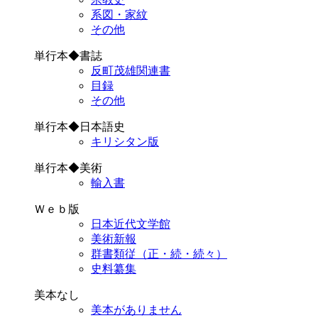
系図・家紋
その他
単行本◆書誌
反町茂雄関連書
目録
その他
単行本◆日本語史
キリシタン版
単行本◆美術
輸入書
Ｗｅｂ版
日本近代文学館
美術新報
群書類従（正・続・続々）
史料纂集
美本なし
美本がありません