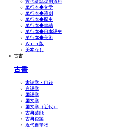
近代雑誌複刻資料
単行本◆文学
単行本◆演劇
単行本◆歴史
単行本◆書誌
単行本◆日本語史
単行本◆美術
Ｗｅｂ版
美本なし
古書
古書
書誌学・目録
言語学
国語学
国文学
国文学（近代）
古典芸能
古典複製
近代自筆物