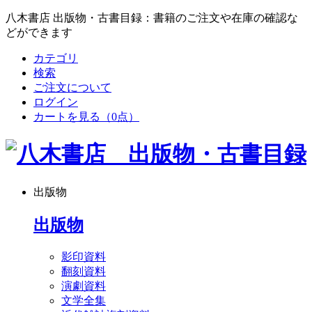
八木書店 出版物・古書目録：書籍のご注文や在庫の確認な
どができます
カテゴリ
検索
ご注文について
ログイン
カートを見る
（0点）
出版物
出版物
影印資料
翻刻資料
演劇資料
文学全集