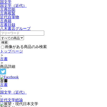
国文学
国文学（近代）
古典芸能
古典複製
近代自筆物
古典籍
古書目録
八木書店グループ
画像がある商品のみ検索
トップページ
＞
古書
＞
商品詳細
古書
古書
>
国文学（近代）
>
近代文学総論