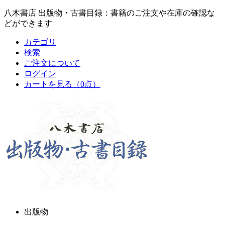
八木書店 出版物・古書目録：書籍のご注文や在庫の確認な
どができます
カテゴリ
検索
ご注文について
ログイン
カートを見る
（0点）
出版物