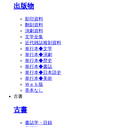
出版物
影印資料
翻刻資料
演劇資料
文学全集
近代雑誌複刻資料
単行本◆文学
単行本◆演劇
単行本◆歴史
単行本◆書誌
単行本◆日本語史
単行本◆美術
Ｗｅｂ版
美本なし
古書
古書
書誌学・目録