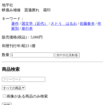
地平社
帙傷み補修 題箋擦れ 蔵印
キーワード：
著作
/
国文学（近代）
/
さとう はるお
/
佐藤春夫
/
作
家別
/
単行本
販売価格(税込)：5,000円
和暦刊行年:昭23
1冊
数量
商品検索
画像がある商品のみ検索