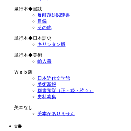
単行本◆書誌
反町茂雄関連書
目録
その他
単行本◆日本語史
キリシタン版
単行本◆美術
輸入書
Ｗｅｂ版
日本近代文学館
美術新報
群書類従（正・続・続々）
史料纂集
美本なし
美本がありません
古書