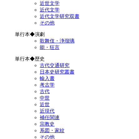
近世文学
近代文学
近代文学研究双書
その他
単行本◆演劇
歌舞伎・浄瑠璃
能・狂言
単行本◆歴史
古代交通研究
日本史研究叢書
輸入書
考古学
古代
中世
近世
近現代
補任関連
宗教史
系図・家紋
その他