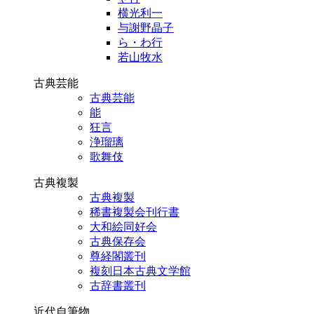
横光利一
与謝野晶子
ら・わ行
若山牧水
古典芸能
古典芸能
能
狂言
浄瑠璃
歌舞伎
古典複製
古典複製
稀書複製会刊行書
大和絵同好会
古典保存会
尊経閣叢刊
複刻日本古典文学館
古辞書叢刊
近代自筆物