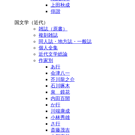
上田秋成
俳諧
国文学（近代）
雑誌（原書）
複刻雑誌
同人誌・地方誌・一般誌
個人全集
近代文学総論
作家別
あ行
会津八一
芥川龍之介
石川啄木
泉 鏡花
内田百閒
か行
川端康成
小林秀雄
さ行
斎藤茂吉