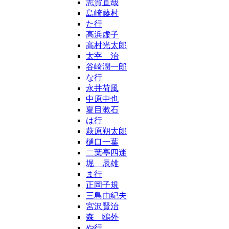
志賀直哉
島崎藤村
た行
高浜虚子
高村光太郎
太宰 治
谷崎潤一郎
な行
永井荷風
中原中也
夏目漱石
は行
萩原朔太郎
樋口一葉
二葉亭四迷
堀 辰雄
ま行
正岡子規
三島由紀夫
宮沢賢治
森 鴎外
や行