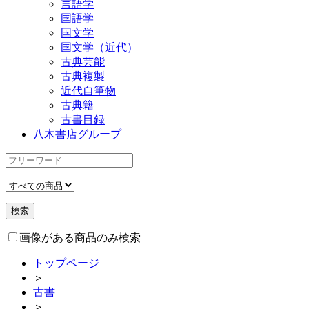
言語学
国語学
国文学
国文学（近代）
古典芸能
古典複製
近代自筆物
古典籍
古書目録
八木書店グループ
画像がある商品のみ検索
トップページ
＞
古書
＞