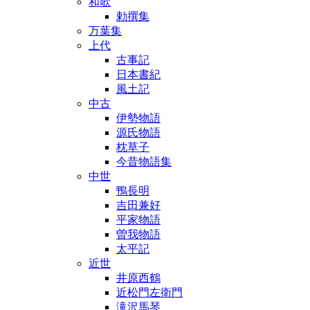
和歌
勅撰集
万葉集
上代
古事記
日本書紀
風土記
中古
伊勢物語
源氏物語
枕草子
今昔物語集
中世
鴨長明
吉田兼好
平家物語
曽我物語
太平記
近世
井原西鶴
近松門左衛門
滝沢馬琴