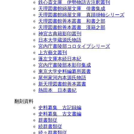
鉄心斎文庫 伊勢物語古注釈叢刊
天理図書館綿屋文庫 俳書集成
天理図書館綿屋文庫 真蹟掛軸シリーズ
天理図書館善本叢書 和書之部
天理図書館善本叢書 漢籍之部
神宮古典籍影印叢刊
日本大学蔵源氏物語
宮内庁書陵部コロタイプシリーズ
上方藝文叢刊
蓬左文庫本続日本紀
宮内庁書陵部本影印集成
東京大学史料編纂所叢書
尾州家河内本源氏物語
新天理図書館善本叢書
熱田本 日本書紀
翻刻資料
史料纂集 古記録編
史料纂集 古文書編
群書類従
続群書類従
続々群書類従