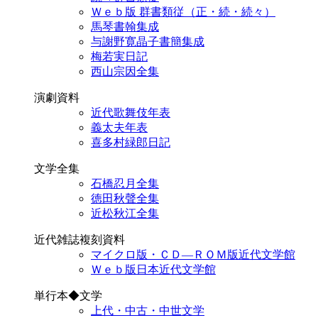
Ｗｅｂ版 群書類従（正・続・続々）
馬琴書翰集成
与謝野寛晶子書簡集成
梅若実日記
西山宗因全集
演劇資料
近代歌舞伎年表
義太夫年表
喜多村緑郎日記
文学全集
石橋忍月全集
徳田秋聲全集
近松秋江全集
近代雑誌複刻資料
マイクロ版・ＣＤ―ＲＯＭ版近代文学館
Ｗｅｂ版日本近代文学館
単行本◆文学
上代・中古・中世文学