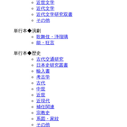
近世文学
近代文学
近代文学研究双書
その他
単行本◆演劇
歌舞伎・浄瑠璃
能・狂言
単行本◆歴史
古代交通研究
日本史研究叢書
輸入書
考古学
古代
中世
近世
近現代
補任関連
宗教史
系図・家紋
その他