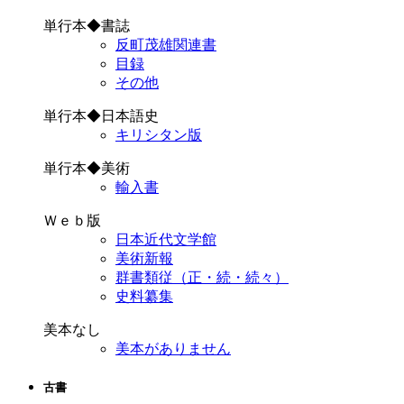
単行本◆書誌
反町茂雄関連書
目録
その他
単行本◆日本語史
キリシタン版
単行本◆美術
輸入書
Ｗｅｂ版
日本近代文学館
美術新報
群書類従（正・続・続々）
史料纂集
美本なし
美本がありません
古書