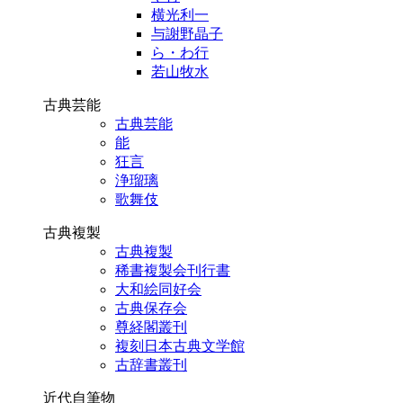
横光利一
与謝野晶子
ら・わ行
若山牧水
古典芸能
古典芸能
能
狂言
浄瑠璃
歌舞伎
古典複製
古典複製
稀書複製会刊行書
大和絵同好会
古典保存会
尊経閣叢刊
複刻日本古典文学館
古辞書叢刊
近代自筆物