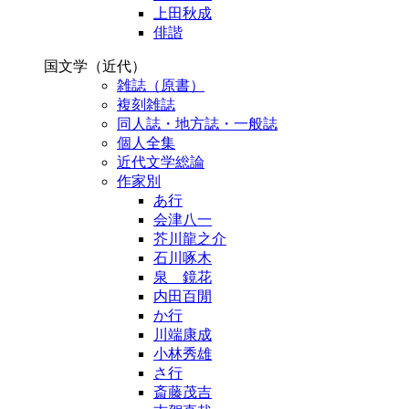
上田秋成
俳諧
国文学（近代）
雑誌（原書）
複刻雑誌
同人誌・地方誌・一般誌
個人全集
近代文学総論
作家別
あ行
会津八一
芥川龍之介
石川啄木
泉 鏡花
内田百閒
か行
川端康成
小林秀雄
さ行
斎藤茂吉