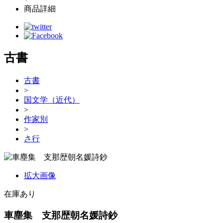
商品詳細
古書
古書
>
国文学（近代）
>
作家別
>
さ行
拡大画像
在庫あり
車塵集 支那歴朝名媛詩鈔