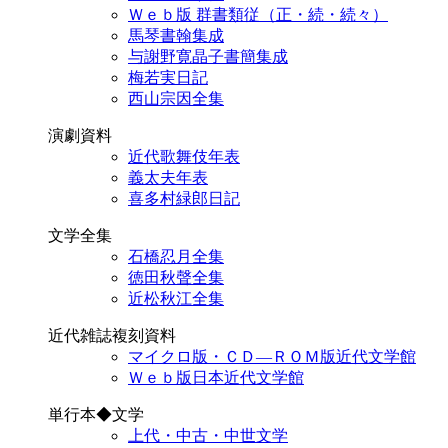
Ｗｅｂ版 群書類従（正・続・続々）
馬琴書翰集成
与謝野寛晶子書簡集成
梅若実日記
西山宗因全集
演劇資料
近代歌舞伎年表
義太夫年表
喜多村緑郎日記
文学全集
石橋忍月全集
徳田秋聲全集
近松秋江全集
近代雑誌複刻資料
マイクロ版・ＣＤ―ＲＯＭ版近代文学館
Ｗｅｂ版日本近代文学館
単行本◆文学
上代・中古・中世文学