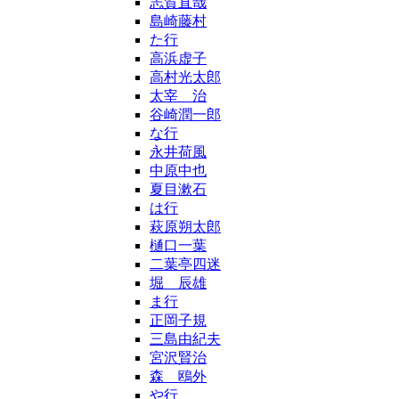
志賀直哉
島崎藤村
た行
高浜虚子
高村光太郎
太宰 治
谷崎潤一郎
な行
永井荷風
中原中也
夏目漱石
は行
萩原朔太郎
樋口一葉
二葉亭四迷
堀 辰雄
ま行
正岡子規
三島由紀夫
宮沢賢治
森 鴎外
や行