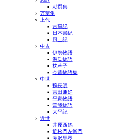
和歌
勅撰集
万葉集
上代
古事記
日本書紀
風土記
中古
伊勢物語
源氏物語
枕草子
今昔物語集
中世
鴨長明
吉田兼好
平家物語
曽我物語
太平記
近世
井原西鶴
近松門左衛門
滝沢馬琴