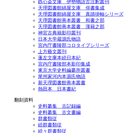
鉄心斎文庫 伊勢物語古注釈叢刊
天理図書館綿屋文庫 俳書集成
天理図書館綿屋文庫 真蹟掛軸シリーズ
天理図書館善本叢書 和書之部
天理図書館善本叢書 漢籍之部
神宮古典籍影印叢刊
日本大学蔵源氏物語
宮内庁書陵部コロタイプシリーズ
上方藝文叢刊
蓬左文庫本続日本紀
宮内庁書陵部本影印集成
東京大学史料編纂所叢書
尾州家河内本源氏物語
新天理図書館善本叢書
熱田本 日本書紀
翻刻資料
史料纂集 古記録編
史料纂集 古文書編
群書類従
続群書類従
続々群書類従