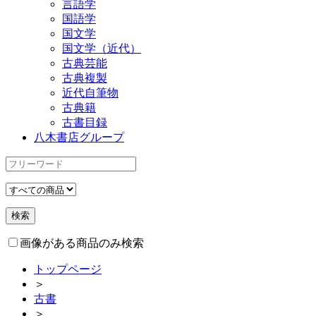
言語学
国語学
国文学
国文学（近代）
古典芸能
古典複製
近代自筆物
古典籍
古書目録
八木書店グループ
画像がある商品のみ検索
トップページ
＞
古書
＞