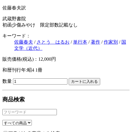
佐藤春夫訳
武蔵野書院
初函少傷みやけ 限定部数記載なし
キーワード：
佐藤春夫
/
さとう はるお
/
単行本
/
著作
/
作家別
/
国
文学（近代）
販売価格(税込)：12,000円
和暦刊行年:昭4
1冊
数量
商品検索