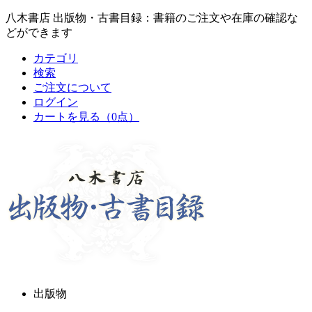
八木書店 出版物・古書目録：書籍のご注文や在庫の確認な
どができます
カテゴリ
検索
ご注文について
ログイン
カートを見る
（0点）
出版物