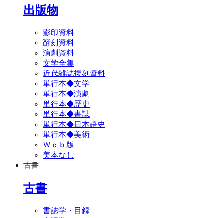
出版物
影印資料
翻刻資料
演劇資料
文学全集
近代雑誌複刻資料
単行本◆文学
単行本◆演劇
単行本◆歴史
単行本◆書誌
単行本◆日本語史
単行本◆美術
Ｗｅｂ版
美本なし
古書
古書
書誌学・目録