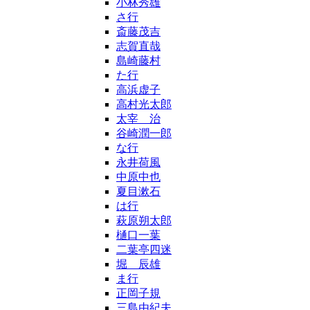
小林秀雄
さ行
斎藤茂吉
志賀直哉
島崎藤村
た行
高浜虚子
高村光太郎
太宰 治
谷崎潤一郎
な行
永井荷風
中原中也
夏目漱石
は行
萩原朔太郎
樋口一葉
二葉亭四迷
堀 辰雄
ま行
正岡子規
三島由紀夫