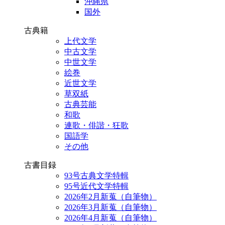
沖縄県
国外
古典籍
上代文学
中古文学
中世文学
絵巻
近世文学
草双紙
古典芸能
和歌
連歌・俳諧・狂歌
国語学
その他
古書目録
93号古典文学特輯
95号近代文学特輯
2026年2月新蒐（自筆物）
2026年3月新蒐（自筆物）
2026年4月新蒐（自筆物）