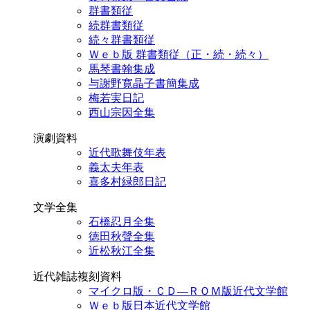
群書類従
続群書類従
続々群書類従
Ｗｅｂ版 群書類従（正・続・続々）
馬琴書翰集成
与謝野寛晶子書簡集成
梅若実日記
西山宗因全集
演劇資料
近代歌舞伎年表
義太夫年表
喜多村緑郎日記
文学全集
石橋忍月全集
徳田秋聲全集
近松秋江全集
近代雑誌複刻資料
マイクロ版・ＣＤ―ＲＯＭ版近代文学館
Ｗｅｂ版日本近代文学館