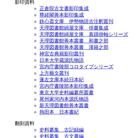
影印資料
正倉院古文書影印集成
尊経閣善本影印集成
鉄心斎文庫 伊勢物語古注釈叢刊
天理図書館綿屋文庫 俳書集成
天理図書館綿屋文庫 真蹟掛軸シリーズ
天理図書館善本叢書 和書之部
天理図書館善本叢書 漢籍之部
神宮古典籍影印叢刊
日本大学蔵源氏物語
宮内庁書陵部コロタイプシリーズ
上方藝文叢刊
蓬左文庫本続日本紀
宮内庁書陵部本影印集成
東京大学史料編纂所叢書
尾州家河内本源氏物語
新天理図書館善本叢書
熱田本 日本書紀
翻刻資料
史料纂集 古記録編
史料纂集 古文書編