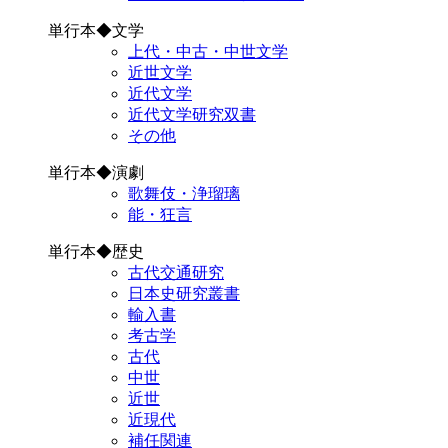
単行本◆文学
上代・中古・中世文学
近世文学
近代文学
近代文学研究双書
その他
単行本◆演劇
歌舞伎・浄瑠璃
能・狂言
単行本◆歴史
古代交通研究
日本史研究叢書
輸入書
考古学
古代
中世
近世
近現代
補任関連