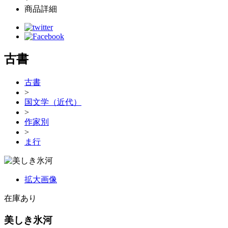
商品詳細
古書
古書
>
国文学（近代）
>
作家別
>
ま行
拡大画像
在庫あり
美しき氷河