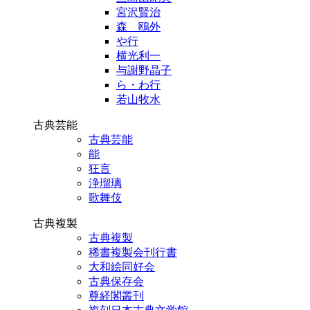
宮沢賢治
森 鴎外
や行
横光利一
与謝野晶子
ら・わ行
若山牧水
古典芸能
古典芸能
能
狂言
浄瑠璃
歌舞伎
古典複製
古典複製
稀書複製会刊行書
大和絵同好会
古典保存会
尊経閣叢刊