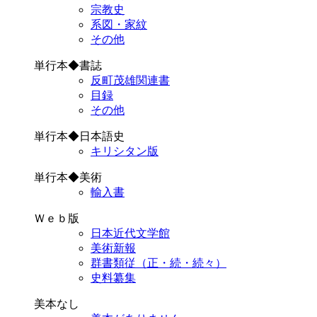
宗教史
系図・家紋
その他
単行本◆書誌
反町茂雄関連書
目録
その他
単行本◆日本語史
キリシタン版
単行本◆美術
輸入書
Ｗｅｂ版
日本近代文学館
美術新報
群書類従（正・続・続々）
史料纂集
美本なし