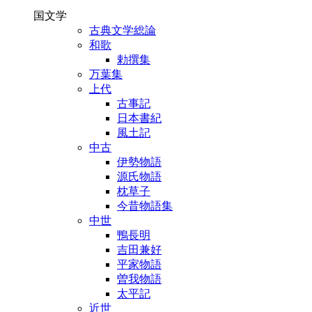
国文学
古典文学総論
和歌
勅撰集
万葉集
上代
古事記
日本書紀
風土記
中古
伊勢物語
源氏物語
枕草子
今昔物語集
中世
鴨長明
吉田兼好
平家物語
曽我物語
太平記
近世