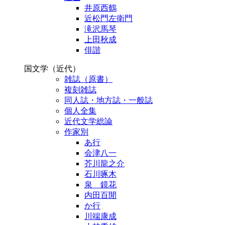
井原西鶴
近松門左衛門
滝沢馬琴
上田秋成
俳諧
国文学（近代）
雑誌（原書）
複刻雑誌
同人誌・地方誌・一般誌
個人全集
近代文学総論
作家別
あ行
会津八一
芥川龍之介
石川啄木
泉 鏡花
内田百閒
か行
川端康成