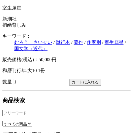
室生犀星
新潮社
初函背しみ
キーワード：
むろう さいせい
/
単行本
/
著作
/
作家別
/
室生犀星
/
国文学（近代）
販売価格(税込)：50,000円
和暦刊行年:大10
1冊
数量
商品検索