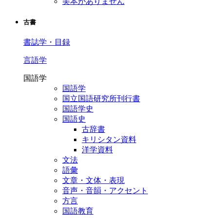
美本がありません
古書
書誌学・目録
言語学
国語学
国語学
国立国語研究所刊行書
国語学史
国語史
古辞書
キリシタン資料
洋学資料
文法
語彙
文章・文体・表現
音声・音韻・アクセント
方言
国語教育