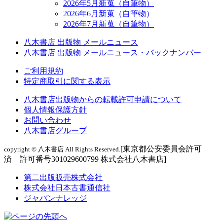
2026年5月新蒐（自筆物）
2026年6月新蒐（自筆物）
2026年7月新蒐（自筆物）
八木書店 出版物 メールニュース
八木書店 出版物 メールニュース・バックナンバー
ご利用規約
特定商取引に関する表示
八木書店出版物からの転載許可申請について
個人情報保護方針
お問い合わせ
八木書店グループ
[東京都公安委員会許可
copyright © 八木書店 All Rights Reserved.
済 許可番号301029600799 株式会社八木書店]
第二出版販売株式会社
株式会社日本古書通信社
ジャパンナレッジ