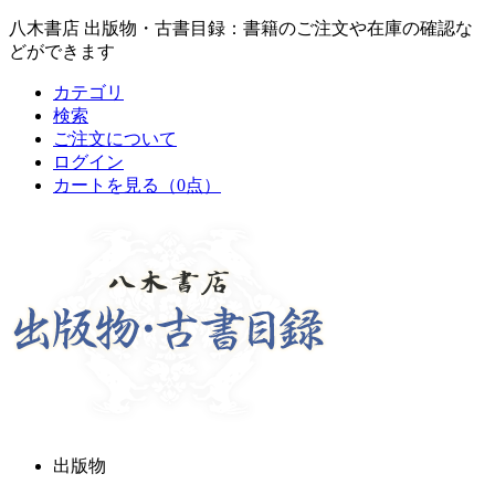
八木書店 出版物・古書目録：書籍のご注文や在庫の確認な
どができます
カテゴリ
検索
ご注文について
ログイン
カートを見る
（0点）
出版物