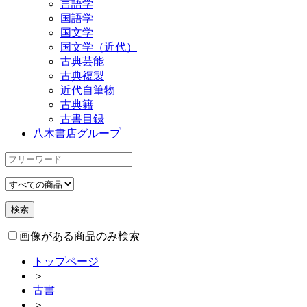
言語学
国語学
国文学
国文学（近代）
古典芸能
古典複製
近代自筆物
古典籍
古書目録
八木書店グループ
画像がある商品のみ検索
トップページ
＞
古書
＞