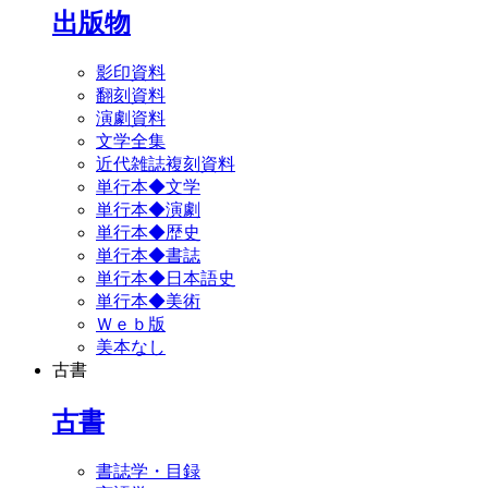
出版物
影印資料
翻刻資料
演劇資料
文学全集
近代雑誌複刻資料
単行本◆文学
単行本◆演劇
単行本◆歴史
単行本◆書誌
単行本◆日本語史
単行本◆美術
Ｗｅｂ版
美本なし
古書
古書
書誌学・目録