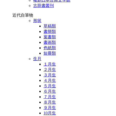
複刻日本古典文学館
古辞書叢刊
近代自筆物
形状
草稿類
書簡類
葉書類
書画類
色紙類
短冊類
生月
１月生
２月生
３月生
４月生
５月生
６月生
７月生
８月生
９月生
10月生