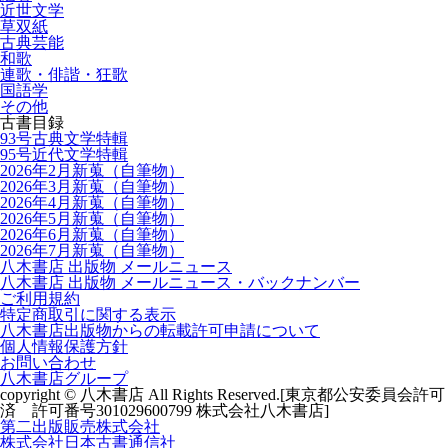
近世文学
草双紙
古典芸能
和歌
連歌・俳諧・狂歌
国語学
その他
古書目録
93号古典文学特輯
95号近代文学特輯
2026年2月新蒐（自筆物）
2026年3月新蒐（自筆物）
2026年4月新蒐（自筆物）
2026年5月新蒐（自筆物）
2026年6月新蒐（自筆物）
2026年7月新蒐（自筆物）
八木書店 出版物 メールニュース
八木書店 出版物 メールニュース・バックナンバー
ご利用規約
特定商取引に関する表示
八木書店出版物からの転載許可申請について
個人情報保護方針
お問い合わせ
八木書店グループ
copyright © 八木書店 All Rights Reserved.
[東京都公安委員会許可
済 許可番号301029600799 株式会社八木書店]
第二出版販売株式会社
株式会社日本古書通信社