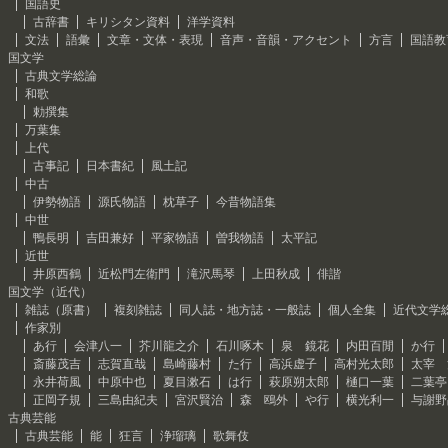
国語史
古辞書
キリシタン資料
洋学資料
文法
語彙
文章・文体・表現
音声・音韻・アクセント
方言
国語教
国文学
古典文学総論
和歌
勅撰集
万葉集
上代
古事記
日本書紀
風土記
中古
伊勢物語
源氏物語
枕草子
今昔物語集
中世
鴨長明
吉田兼好
平家物語
曽我物語
太平記
近世
井原西鶴
近松門左衛門
滝沢馬琴
上田秋成
俳諧
国文学（近代）
雑誌（原書）
複刻雑誌
同人誌・地方誌・一般誌
個人全集
近代文学
作家別
あ行
会津八一
芥川龍之介
石川啄木
泉 鏡花
内田百閒
か行
斎藤茂吉
志賀直哉
島崎藤村
た行
高浜虚子
高村光太郎
太宰 
永井荷風
中原中也
夏目漱石
は行
萩原朔太郎
樋口一葉
二葉亭
正岡子規
三島由紀夫
宮沢賢治
森 鴎外
や行
横光利一
与謝野
古典芸能
古典芸能
能
狂言
浄瑠璃
歌舞伎