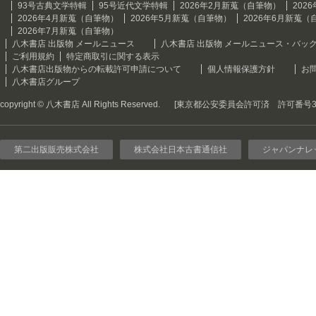
93号古典文学特輯
95号近代文学特輯
2026年2月新蒐（自筆物）
202
2026年4月新蒐（自筆物）
2026年5月新蒐（自筆物）
2026年6月新蒐（
2026年7月新蒐（自筆物）
八木書店 出版物 メールニュース
八木書店 出版物 メールニュース・バッ
ご利用規約
特定商取引に関する表示
八木書店出版物からの転載許可申請について
個人情報保護方針
お
八木書店グループ
copyright © 八木書店 All Rights Reserved.
[東京都公安委員会許可済 許可番号301
第二出版販売株式会社
株式会社日本古書通信社
ジャパンナレ