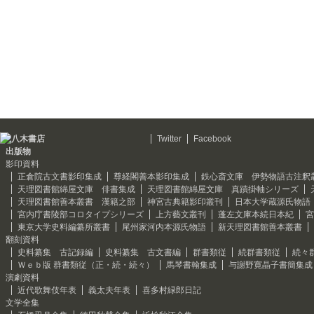
Twitter
Facebook
出版物
影印資料
正倉院古文書影印集成
尊経閣善本影印集成
鉄心斎文庫 伊勢物語古注釈
天理図書館綿屋文庫 俳書集成
天理図書館綿屋文庫 真蹟掛軸シリーズ
天理図書館善本叢書 漢籍之部
神宮古典籍影印叢刊
日本大学蔵源氏物語
宮内庁書陵部コロタイプシリーズ
上方藝文叢刊
蓬左文庫本続日本紀
宮
東京大学史料編纂所叢書
尾州家河内本源氏物語
新天理図書館善本叢書
翻刻資料
史料纂集 古記録編
史料纂集 古文書編
群書類従
続群書類従
続々
Ｗｅｂ版 群書類従（正・続・続々）
馬琴書翰集成
与謝野寛晶子書簡集成
演劇資料
近代歌舞伎年表
義太夫年表
喜多村緑郎日記
文学全集