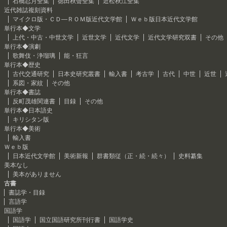
石橋忍月全集
徳田秋聲全集
近松秋江全集
近代雑誌複刻資料
マイクロ版・ＣＤ―ＲＯＭ版近代文学館
Ｗｅｂ版日本近代文学館
単行本◆文学
上代・中古・中世文学
近世文学
近代文学
近代文学研究双書
その他
単行本◆演劇
歌舞伎・浄瑠璃
能・狂言
単行本◆歴史
古代交通研究
日本史研究叢書
輸入書
考古学
古代
中世
近世
系図・家紋
その他
単行本◆書誌
反町茂雄関連書
目録
その他
単行本◆日本語史
キリシタン版
単行本◆美術
輸入書
Ｗｅｂ版
日本近代文学館
美術新報
群書類従（正・続・続々）
史料纂集
美本なし
美本がありません
古書
書誌学・目録
言語学
国語学
国語学
国立国語研究所刊行書
国語学史