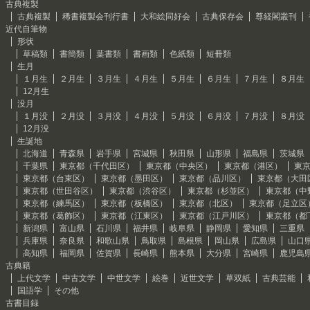
古典複製
古典複製
稀書複製会刊行書
大和絵同好会
古典保存会
尊経閣叢刊
近代自筆物
形状
草稿類
書簡類
葉書類
書画類
色紙類
短冊類
生月
１月生
２月生
３月生
４月生
５月生
６月生
７月生
８月生
12月生
没月
１月没
２月没
３月没
４月没
５月没
６月没
７月没
８月没
12月没
生誕地
北海道
青森県
岩手県
宮城県
秋田県
山形県
福島県
茨城県
千葉県
東京都（千代田区）
東京都（中央区）
東京都（港区）
東
東京都（台東区）
東京都（墨田区）
東京都（品川区）
東京都（大田
東京都（世田谷区）
東京都（渋谷区）
東京都（杉並区）
東京都（中
東京都（練馬区）
東京都（板橋区）
東京都（北区）
東京都（足立区
東京都（葛飾区）
東京都（江東区）
東京都（江戸川区）
東京都（都
新潟県
富山県
石川県
福井県
岐阜県
静岡県
愛知県
三重県
兵庫県
奈良県
和歌山県
鳥取県
島根県
岡山県
広島県
山口
高知県
福岡県
佐賀県
長崎県
熊本県
大分県
宮崎県
鹿児島
古典籍
上代文学
中古文学
中世文学
絵巻
近世文学
草双紙
古典芸能
国語学
その他
古書目録