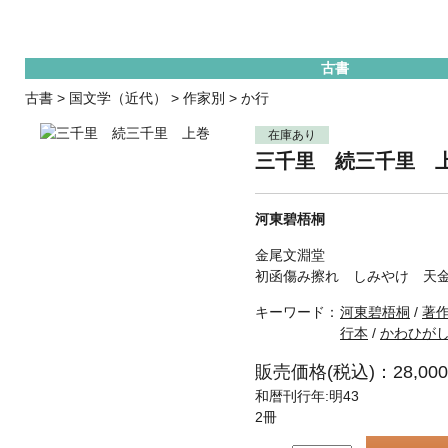
古書
古書
>
国文学（近代）
>
作家別
>
か行
在庫あり
三千里 続三千里 
河東碧梧桐
金尾文淵堂
初函傷み擦れ しみやけ 天
キーワード：
河東碧梧桐
/
著
行本
/
かわひが
販売価格(税込)：28,00
和暦刊行年:明43
2冊