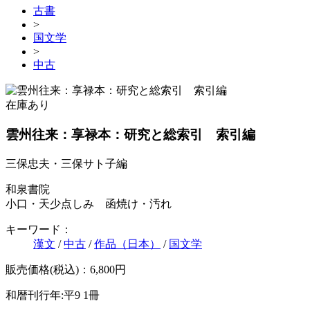
古書
>
国文学
>
中古
在庫あり
雲州往来：享禄本：研究と総索引 索引編
三保忠夫・三保サト子編
和泉書院
小口・天少点しみ 函焼け・汚れ
キーワード：
漢文
/
中古
/
作品（日本）
/
国文学
販売価格(税込)：6,800円
和暦刊行年:平9
1冊