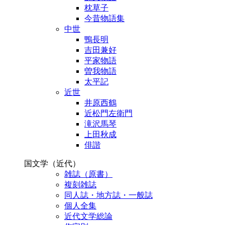
枕草子
今昔物語集
中世
鴨長明
吉田兼好
平家物語
曽我物語
太平記
近世
井原西鶴
近松門左衛門
滝沢馬琴
上田秋成
俳諧
国文学（近代）
雑誌（原書）
複刻雑誌
同人誌・地方誌・一般誌
個人全集
近代文学総論