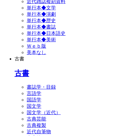
近代雑誌複刻資料
単行本◆文学
単行本◆演劇
単行本◆歴史
単行本◆書誌
単行本◆日本語史
単行本◆美術
Ｗｅｂ版
美本なし
古書
古書
書誌学・目録
言語学
国語学
国文学
国文学（近代）
古典芸能
古典複製
近代自筆物