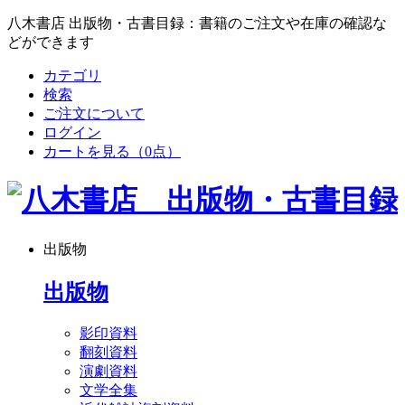
八木書店 出版物・古書目録：書籍のご注文や在庫の確認な
どができます
カテゴリ
検索
ご注文について
ログイン
カートを見る
（0点）
出版物
出版物
影印資料
翻刻資料
演劇資料
文学全集