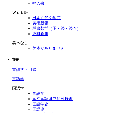
輸入書
Ｗｅｂ版
日本近代文学館
美術新報
群書類従（正・続・続々）
史料纂集
美本なし
美本がありません
古書
書誌学・目録
言語学
国語学
国語学
国立国語研究所刊行書
国語学史
国語史