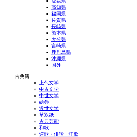
愛媛県
高知県
福岡県
佐賀県
長崎県
熊本県
大分県
宮崎県
鹿児島県
沖縄県
国外
古典籍
上代文学
中古文学
中世文学
絵巻
近世文学
草双紙
古典芸能
和歌
連歌・俳諧・狂歌