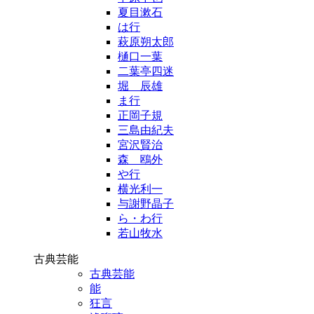
夏目漱石
は行
萩原朔太郎
樋口一葉
二葉亭四迷
堀 辰雄
ま行
正岡子規
三島由紀夫
宮沢賢治
森 鴎外
や行
横光利一
与謝野晶子
ら・わ行
若山牧水
古典芸能
古典芸能
能
狂言