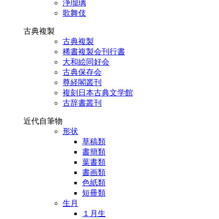
浄瑠璃
歌舞伎
古典複製
古典複製
稀書複製会刊行書
大和絵同好会
古典保存会
尊経閣叢刊
複刻日本古典文学館
古辞書叢刊
近代自筆物
形状
草稿類
書簡類
葉書類
書画類
色紙類
短冊類
生月
１月生