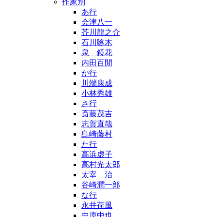
作家別
あ行
会津八一
芥川龍之介
石川啄木
泉 鏡花
内田百閒
か行
川端康成
小林秀雄
さ行
斎藤茂吉
志賀直哉
島崎藤村
た行
高浜虚子
高村光太郎
太宰 治
谷崎潤一郎
な行
永井荷風
中原中也