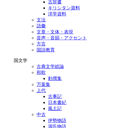
古辞書
キリシタン資料
洋学資料
文法
語彙
文章・文体・表現
音声・音韻・アクセント
方言
国語教育
国文学
古典文学総論
和歌
勅撰集
万葉集
上代
古事記
日本書紀
風土記
中古
伊勢物語
源氏物語