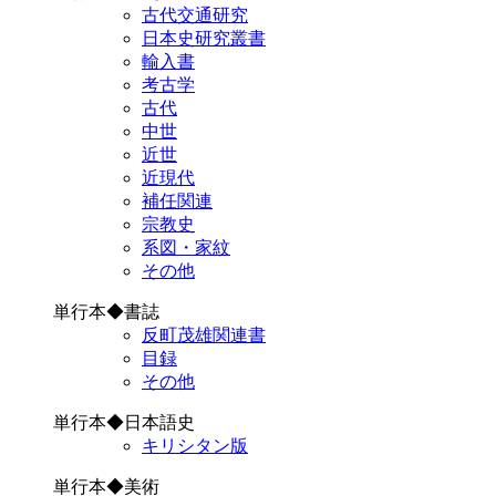
古代交通研究
日本史研究叢書
輸入書
考古学
古代
中世
近世
近現代
補任関連
宗教史
系図・家紋
その他
単行本◆書誌
反町茂雄関連書
目録
その他
単行本◆日本語史
キリシタン版
単行本◆美術