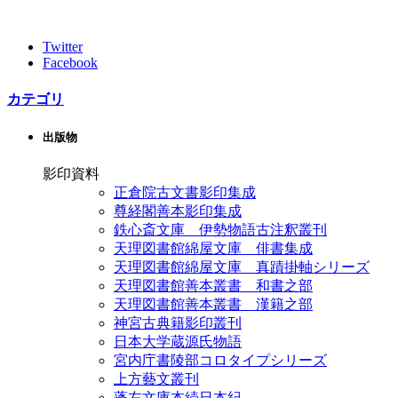
Twitter
Facebook
カテゴリ
出版物
影印資料
正倉院古文書影印集成
尊経閣善本影印集成
鉄心斎文庫 伊勢物語古注釈叢刊
天理図書館綿屋文庫 俳書集成
天理図書館綿屋文庫 真蹟掛軸シリーズ
天理図書館善本叢書 和書之部
天理図書館善本叢書 漢籍之部
神宮古典籍影印叢刊
日本大学蔵源氏物語
宮内庁書陵部コロタイプシリーズ
上方藝文叢刊
蓬左文庫本続日本紀