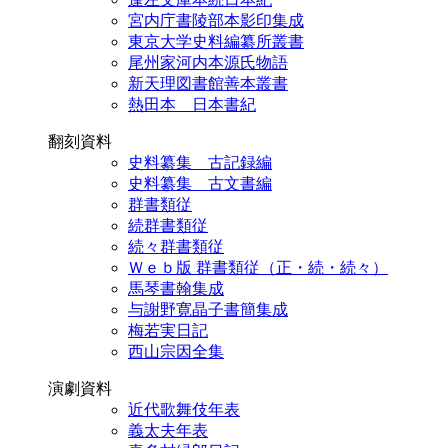
宮内庁書陵部本影印集成
東京大学史料編纂所叢書
尾州家河内本源氏物語
新天理図書館善本叢書
熱田本 日本書紀
翻刻資料
史料纂集 古記録編
史料纂集 古文書編
群書類従
続群書類従
続々群書類従
Ｗｅｂ版 群書類従（正・続・続々）
馬琴書翰集成
与謝野寛晶子書簡集成
梅若実日記
西山宗因全集
演劇資料
近代歌舞伎年表
義太夫年表