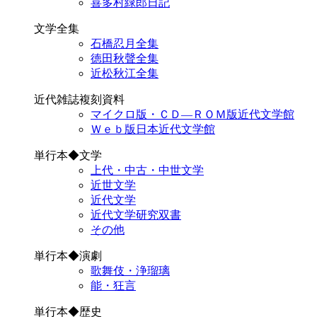
喜多村緑郎日記
文学全集
石橋忍月全集
徳田秋聲全集
近松秋江全集
近代雑誌複刻資料
マイクロ版・ＣＤ―ＲＯＭ版近代文学館
Ｗｅｂ版日本近代文学館
単行本◆文学
上代・中古・中世文学
近世文学
近代文学
近代文学研究双書
その他
単行本◆演劇
歌舞伎・浄瑠璃
能・狂言
単行本◆歴史