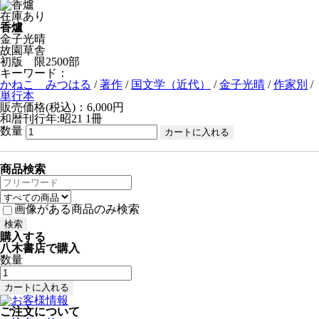
在庫あり
香爐
金子光晴
故園草舎
初版 限2500部
キーワード：
かねこ みつはる
/
著作
/
国文学（近代）
/
金子光晴
/
作家別
/
単行本
販売価格(税込)：6,000円
和暦刊行年:昭21
1冊
数量
商品検索
画像がある商品のみ検索
購入する
八木書店で購入
数量
ご注文について