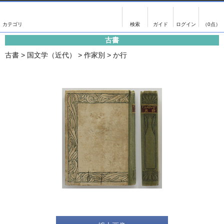
出版物
古書
画像がある商品のみ検索
（0点）
古書
出版物
古書
古書
>
国文学（近代）
>
作家別
>
か行
影印資料
書誌学・目録
翻刻資料
言語学
演劇資料
国語学
文学全集
国文学
近代雑誌複刻資料
国文学（近代）
単行本◆文学
古典芸能
単行本◆演劇
古典複製
単行本◆歴史
近代自筆物
単行本◆書誌
古典籍