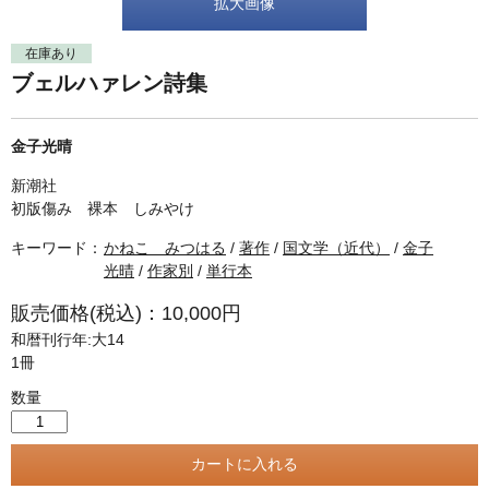
単行本◆日本語史
古書目録
拡大画像
単行本◆美術
在庫あり
ブェルハァレン詩集
Ｗｅｂ版
美本なし
金子光晴
新潮社
初版傷み 裸本 しみやけ
キーワード：
かねこ みつはる
/
著作
/
国文学（近代）
/
金子
光晴
/
作家別
/
単行本
販売価格(税込)：10,000円
和暦刊行年:大14
1冊
数量