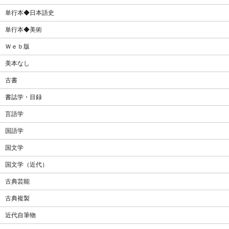
単行本◆日本語史
単行本◆美術
Ｗｅｂ版
美本なし
古書
書誌学・目録
言語学
国語学
国文学
国文学（近代）
古典芸能
古典複製
近代自筆物