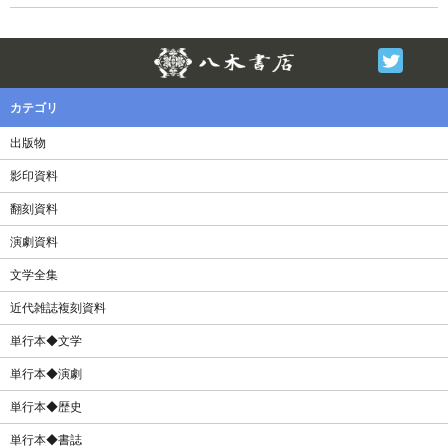
Twitter
F
カテゴリ
出版物
影印資料
翻刻資料
演劇資料
文学全集
近代雑誌複刻資料
単行本◆文学
単行本◆演劇
単行本◆歴史
単行本◆書誌