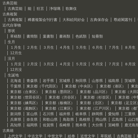
古典芸能
古典芸能
能
狂言
浄瑠璃
歌舞伎
古典複製
古典複製
稀書複製会刊行書
大和絵同好会
古典保存会
尊経閣叢刊
近代自筆物
形状
草稿類
書簡類
葉書類
書画類
色紙類
短冊類
生月
１月生
２月生
３月生
４月生
５月生
６月生
７月生
８月生
12月生
没月
１月没
２月没
３月没
４月没
５月没
６月没
７月没
８月没
12月没
生誕地
北海道
青森県
岩手県
宮城県
秋田県
山形県
福島県
茨城県
千葉県
東京都（千代田区）
東京都（中央区）
東京都（港区）
東
東京都（台東区）
東京都（墨田区）
東京都（品川区）
東京都（大田
東京都（世田谷区）
東京都（渋谷区）
東京都（杉並区）
東京都（中
東京都（練馬区）
東京都（板橋区）
東京都（北区）
東京都（足立区
東京都（葛飾区）
東京都（江東区）
東京都（江戸川区）
東京都（都
新潟県
富山県
石川県
福井県
岐阜県
静岡県
愛知県
三重県
兵庫県
奈良県
和歌山県
鳥取県
島根県
岡山県
広島県
山口
高知県
福岡県
佐賀県
長崎県
熊本県
大分県
宮崎県
鹿児島
古典籍
上代文学
中古文学
中世文学
絵巻
近世文学
草双紙
古典芸能