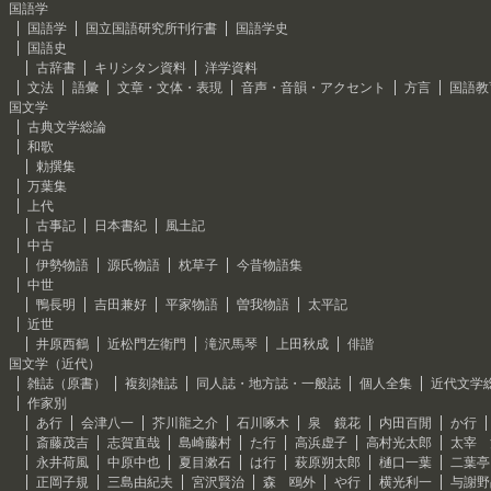
国語学
国語学
国立国語研究所刊行書
国語学史
国語史
古辞書
キリシタン資料
洋学資料
文法
語彙
文章・文体・表現
音声・音韻・アクセント
方言
国語教
国文学
古典文学総論
和歌
勅撰集
万葉集
上代
古事記
日本書紀
風土記
中古
伊勢物語
源氏物語
枕草子
今昔物語集
中世
鴨長明
吉田兼好
平家物語
曽我物語
太平記
近世
井原西鶴
近松門左衛門
滝沢馬琴
上田秋成
俳諧
国文学（近代）
雑誌（原書）
複刻雑誌
同人誌・地方誌・一般誌
個人全集
近代文学
作家別
あ行
会津八一
芥川龍之介
石川啄木
泉 鏡花
内田百閒
か行
斎藤茂吉
志賀直哉
島崎藤村
た行
高浜虚子
高村光太郎
太宰 
永井荷風
中原中也
夏目漱石
は行
萩原朔太郎
樋口一葉
二葉亭
正岡子規
三島由紀夫
宮沢賢治
森 鴎外
や行
横光利一
与謝野