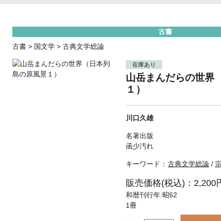
古書
古書
>
国文学
>
古典文学総論
在庫あり
山岳まんだらの世界
１）
川口久雄
名著出版
函少汚れ
キーワード：
古典文学総論
/
販売価格(税込)：2,200
和暦刊行年:昭62
1冊