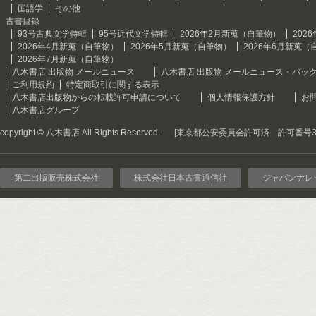
国語学
その他
古書目録
93号古典文学特輯
95号近代文学特輯
2026年2月新蒐（自筆物）
202
2026年4月新蒐（自筆物）
2026年5月新蒐（自筆物）
2026年6月新蒐（
2026年7月新蒐（自筆物）
八木書店 出版物 メールニュース
八木書店 出版物 メールニュース・バッ
ご利用規約
特定商取引に関する表示
八木書店出版物からの転載許可申請について
個人情報保護方針
お
八木書店グループ
copyright © 八木書店 All Rights Reserved.
[東京都公安委員会許可済 許可番号301
第二出版販売株式会社
株式会社日本古書通信社
ジャパンナレ