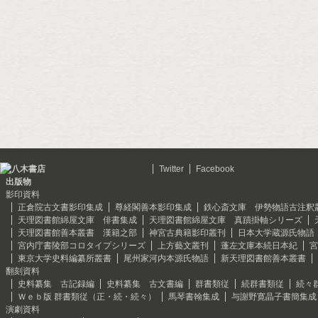
Twitter
Facebook
出版物
影印資料
正倉院古文書影印集成
尊経閣善本影印集成
鉄心斎文庫 伊勢物語古注釈
天理図書館綿屋文庫 俳書集成
天理図書館綿屋文庫 真蹟掛軸シリーズ
天理図書館善本叢書 漢籍之部
神宮古典籍影印叢刊
日本大学蔵源氏物語
宮内庁書陵部コロタイプシリーズ
上方藝文叢刊
蓬左文庫本続日本紀
宮
東京大学史料編纂所叢書
尾州家河内本源氏物語
新天理図書館善本叢書
翻刻資料
史料纂集 古記録編
史料纂集 古文書編
群書類従
続群書類従
続々
Ｗｅｂ版 群書類従（正・続・続々）
馬琴書翰集成
与謝野寛晶子書簡集成
演劇資料