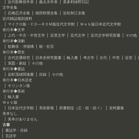
近代歌舞伎年表
義太夫年表
喜多村緑郎日記
文学全集
石橋忍月全集
徳田秋聲全集
近松秋江全集
近代雑誌複刻資料
マイクロ版・ＣＤ―ＲＯＭ版近代文学館
Ｗｅｂ版日本近代文学館
単行本◆文学
上代・中古・中世文学
近世文学
近代文学
近代文学研究双書
その他
単行本◆演劇
歌舞伎・浄瑠璃
能・狂言
単行本◆歴史
古代交通研究
日本史研究叢書
輸入書
考古学
古代
中世
近世
系図・家紋
その他
単行本◆書誌
反町茂雄関連書
目録
その他
単行本◆日本語史
キリシタン版
単行本◆美術
輸入書
Ｗｅｂ版
日本近代文学館
美術新報
群書類従（正・続・続々）
史料纂集
美本なし
美本がありません
古書
書誌学・目録
言語学