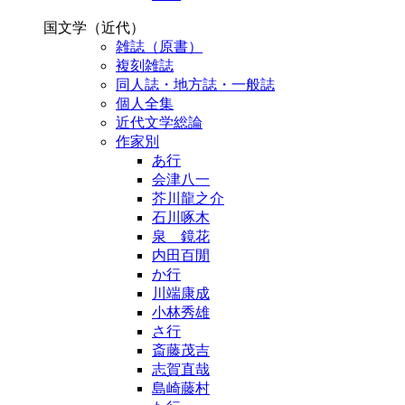
国文学（近代）
雑誌（原書）
複刻雑誌
同人誌・地方誌・一般誌
個人全集
近代文学総論
作家別
あ行
会津八一
芥川龍之介
石川啄木
泉 鏡花
内田百閒
か行
川端康成
小林秀雄
さ行
斎藤茂吉
志賀直哉
島崎藤村