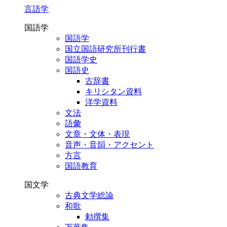
言語学
国語学
国語学
国立国語研究所刊行書
国語学史
国語史
古辞書
キリシタン資料
洋学資料
文法
語彙
文章・文体・表現
音声・音韻・アクセント
方言
国語教育
国文学
古典文学総論
和歌
勅撰集