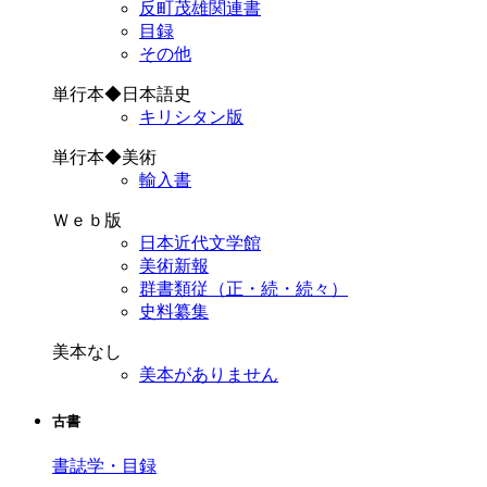
反町茂雄関連書
目録
その他
単行本◆日本語史
キリシタン版
単行本◆美術
輸入書
Ｗｅｂ版
日本近代文学館
美術新報
群書類従（正・続・続々）
史料纂集
美本なし
美本がありません
古書
書誌学・目録