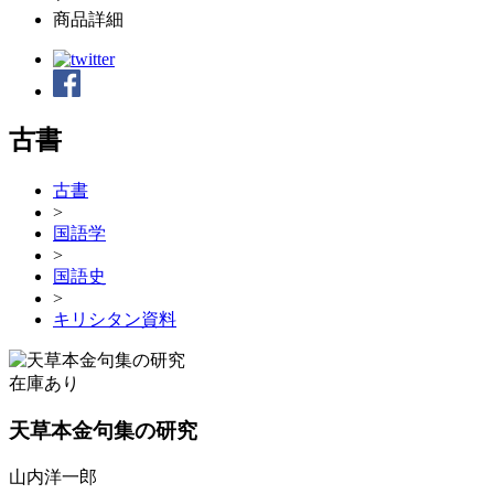
商品詳細
古書
古書
>
国語学
>
国語史
>
キリシタン資料
在庫あり
天草本金句集の研究
山内洋一郎