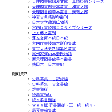
天理図書館綿屋文庫 真蹟掛軸シリーズ
天理図書館善本叢書 和書之部
天理図書館善本叢書 漢籍之部
神宮古典籍影印叢刊
日本大学蔵源氏物語
宮内庁書陵部コロタイプシリーズ
上方藝文叢刊
蓬左文庫本続日本紀
宮内庁書陵部本影印集成
東京大学史料編纂所叢書
尾州家河内本源氏物語
新天理図書館善本叢書
熱田本 日本書紀
翻刻資料
史料纂集 古記録編
史料纂集 古文書編
群書類従
続群書類従
続々群書類従
Ｗｅｂ版 群書類従（正・続・続々）
馬琴書翰集成