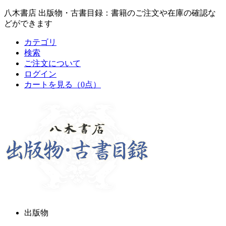
八木書店 出版物・古書目録：書籍のご注文や在庫の確認な
どができます
カテゴリ
検索
ご注文について
ログイン
カートを見る
（0点）
出版物