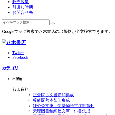
販売数量
引渡し時期
お問合せ先
Googleブック検索で八木書店の出版物が全文検索できます。
Twitter
Facebook
カテゴリ
出版物
影印資料
正倉院古文書影印集成
尊経閣善本影印集成
鉄心斎文庫 伊勢物語古注釈叢刊
天理図書館綿屋文庫 俳書集成