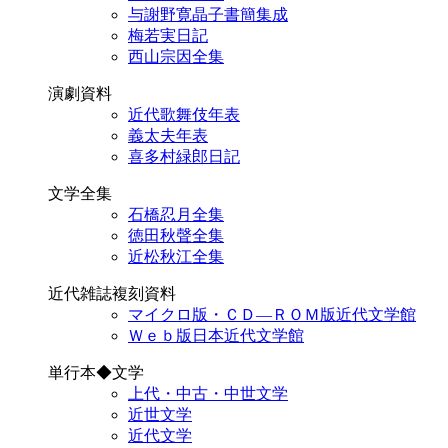
与謝野寛晶子書簡集成
梅若実日記
西山宗因全集
演劇資料
近代歌舞伎年表
義太夫年表
喜多村緑郎日記
文学全集
石橋忍月全集
徳田秋聲全集
近松秋江全集
近代雑誌複刻資料
マイクロ版・ＣＤ―ＲＯＭ版近代文学館
Ｗｅｂ版日本近代文学館
単行本◆文学
上代・中古・中世文学
近世文学
近代文学