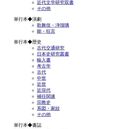
近代文学研究双書
その他
単行本◆演劇
歌舞伎・浄瑠璃
能・狂言
単行本◆歴史
古代交通研究
日本史研究叢書
輸入書
考古学
古代
中世
近世
近現代
補任関連
宗教史
系図・家紋
その他
単行本◆書誌