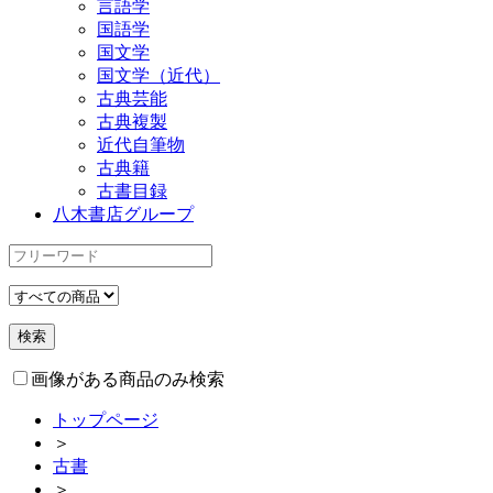
言語学
国語学
国文学
国文学（近代）
古典芸能
古典複製
近代自筆物
古典籍
古書目録
八木書店グループ
画像がある商品のみ検索
トップページ
＞
古書
＞