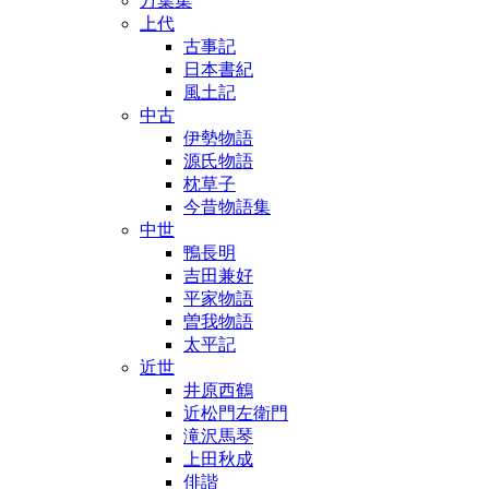
万葉集
上代
古事記
日本書紀
風土記
中古
伊勢物語
源氏物語
枕草子
今昔物語集
中世
鴨長明
吉田兼好
平家物語
曽我物語
太平記
近世
井原西鶴
近松門左衛門
滝沢馬琴
上田秋成
俳諧