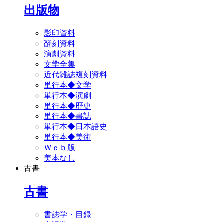
出版物
影印資料
翻刻資料
演劇資料
文学全集
近代雑誌複刻資料
単行本◆文学
単行本◆演劇
単行本◆歴史
単行本◆書誌
単行本◆日本語史
単行本◆美術
Ｗｅｂ版
美本なし
古書
古書
書誌学・目録