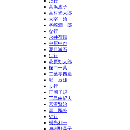
た行
高浜虚子
高村光太郎
太宰 治
谷崎潤一郎
な行
永井荷風
中原中也
夏目漱石
は行
萩原朔太郎
樋口一葉
二葉亭四迷
堀 辰雄
ま行
正岡子規
三島由紀夫
宮沢賢治
森 鴎外
や行
横光利一
与謝野晶子