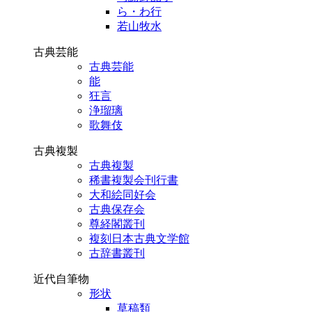
ら・わ行
若山牧水
古典芸能
古典芸能
能
狂言
浄瑠璃
歌舞伎
古典複製
古典複製
稀書複製会刊行書
大和絵同好会
古典保存会
尊経閣叢刊
複刻日本古典文学館
古辞書叢刊
近代自筆物
形状
草稿類