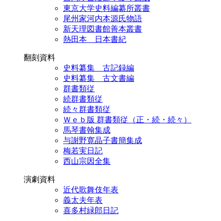
東京大学史料編纂所叢書
尾州家河内本源氏物語
新天理図書館善本叢書
熱田本 日本書紀
翻刻資料
史料纂集 古記録編
史料纂集 古文書編
群書類従
続群書類従
続々群書類従
Ｗｅｂ版 群書類従（正・続・続々）
馬琴書翰集成
与謝野寛晶子書簡集成
梅若実日記
西山宗因全集
演劇資料
近代歌舞伎年表
義太夫年表
喜多村緑郎日記