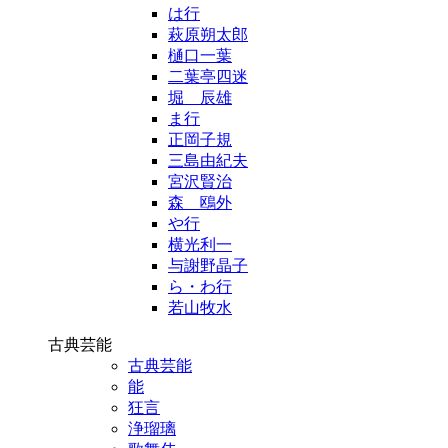
は行
萩原朔太郎
樋口一葉
二葉亭四迷
堀 辰雄
ま行
正岡子規
三島由紀夫
宮沢賢治
森 鴎外
や行
横光利一
与謝野晶子
ら・わ行
若山牧水
古典芸能
古典芸能
能
狂言
浄瑠璃