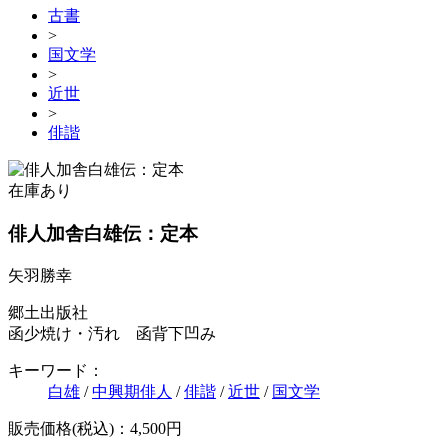
古書
>
国文学
>
近世
>
俳諧
在庫あり
俳人加舎白雄伝：定本
矢羽勝幸
郷土出版社
函少焼け・汚れ 函背下凹み
キーワード：
白雄
/
中興期俳人
/
俳諧
/
近世
/
国文学
販売価格(税込)：4,500円