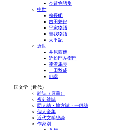
今昔物語集
中世
鴨長明
吉田兼好
平家物語
曽我物語
太平記
近世
井原西鶴
近松門左衛門
滝沢馬琴
上田秋成
俳諧
国文学（近代）
雑誌（原書）
複刻雑誌
同人誌・地方誌・一般誌
個人全集
近代文学総論
作家別
あ行