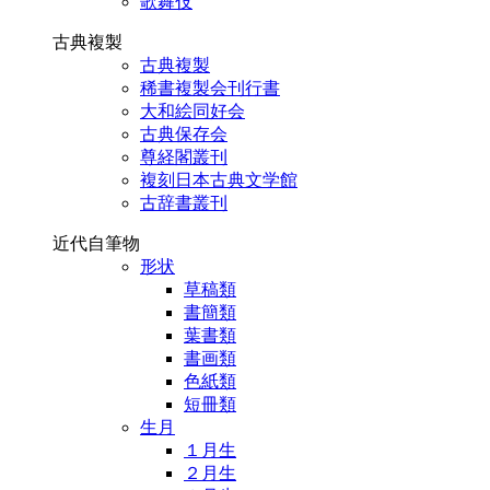
歌舞伎
古典複製
古典複製
稀書複製会刊行書
大和絵同好会
古典保存会
尊経閣叢刊
複刻日本古典文学館
古辞書叢刊
近代自筆物
形状
草稿類
書簡類
葉書類
書画類
色紙類
短冊類
生月
１月生
２月生