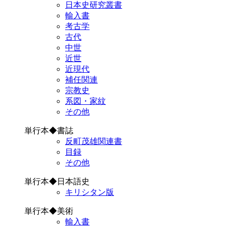
日本史研究叢書
輸入書
考古学
古代
中世
近世
近現代
補任関連
宗教史
系図・家紋
その他
単行本◆書誌
反町茂雄関連書
目録
その他
単行本◆日本語史
キリシタン版
単行本◆美術
輸入書