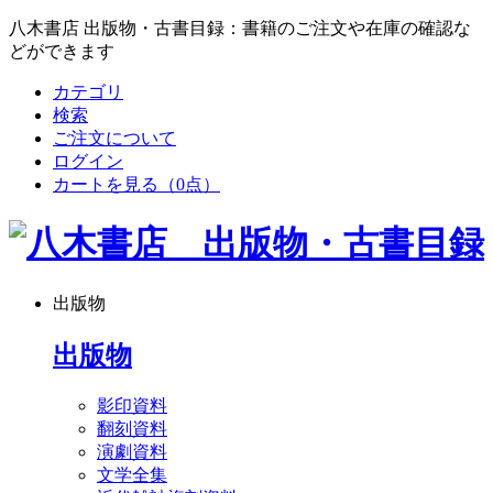
八木書店 出版物・古書目録：書籍のご注文や在庫の確認な
どができます
カテゴリ
検索
ご注文について
ログイン
カートを見る
（0点）
出版物
出版物
影印資料
翻刻資料
演劇資料
文学全集