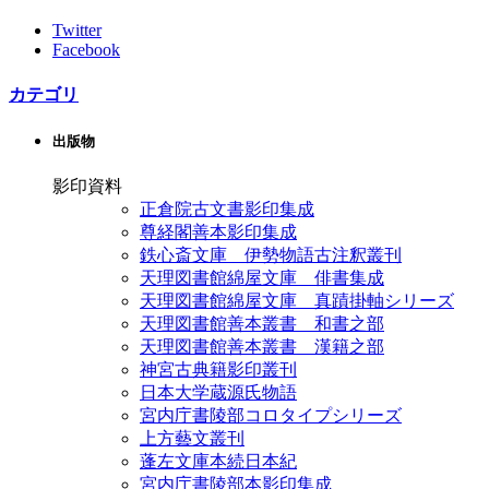
Twitter
Facebook
カテゴリ
出版物
影印資料
正倉院古文書影印集成
尊経閣善本影印集成
鉄心斎文庫 伊勢物語古注釈叢刊
天理図書館綿屋文庫 俳書集成
天理図書館綿屋文庫 真蹟掛軸シリーズ
天理図書館善本叢書 和書之部
天理図書館善本叢書 漢籍之部
神宮古典籍影印叢刊
日本大学蔵源氏物語
宮内庁書陵部コロタイプシリーズ
上方藝文叢刊
蓬左文庫本続日本紀
宮内庁書陵部本影印集成