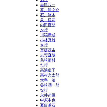
会津八一
芥川龍之介
石川啄木
泉 鏡花
内田百閒
か行
川端康成
小林秀雄
さ行
斎藤茂吉
志賀直哉
島崎藤村
た行
高浜虚子
高村光太郎
太宰 治
谷崎潤一郎
な行
永井荷風
中原中也
夏目漱石