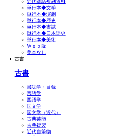
近代雑誌複刻資料
単行本◆文学
単行本◆演劇
単行本◆歴史
単行本◆書誌
単行本◆日本語史
単行本◆美術
Ｗｅｂ版
美本なし
古書
古書
書誌学・目録
言語学
国語学
国文学
国文学（近代）
古典芸能
古典複製
近代自筆物