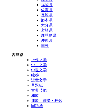
福岡県
佐賀県
長崎県
熊本県
大分県
宮崎県
鹿児島県
沖縄県
国外
古典籍
上代文学
中古文学
中世文学
絵巻
近世文学
草双紙
古典芸能
和歌
連歌・俳諧・狂歌
国語学