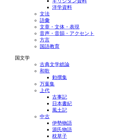
キリシタン資料
洋学資料
文法
語彙
文章・文体・表現
音声・音韻・アクセント
方言
国語教育
国文学
古典文学総論
和歌
勅撰集
万葉集
上代
古事記
日本書紀
風土記
中古
伊勢物語
源氏物語
枕草子