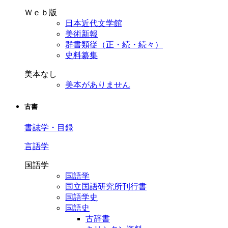
Ｗｅｂ版
日本近代文学館
美術新報
群書類従（正・続・続々）
史料纂集
美本なし
美本がありません
古書
書誌学・目録
言語学
国語学
国語学
国立国語研究所刊行書
国語学史
国語史
古辞書