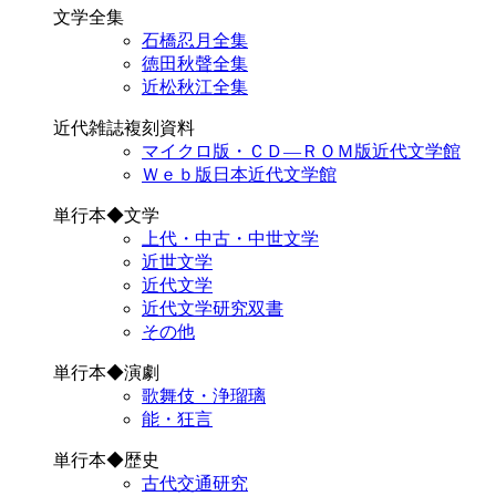
文学全集
石橋忍月全集
徳田秋聲全集
近松秋江全集
近代雑誌複刻資料
マイクロ版・ＣＤ―ＲＯＭ版近代文学館
Ｗｅｂ版日本近代文学館
単行本◆文学
上代・中古・中世文学
近世文学
近代文学
近代文学研究双書
その他
単行本◆演劇
歌舞伎・浄瑠璃
能・狂言
単行本◆歴史
古代交通研究