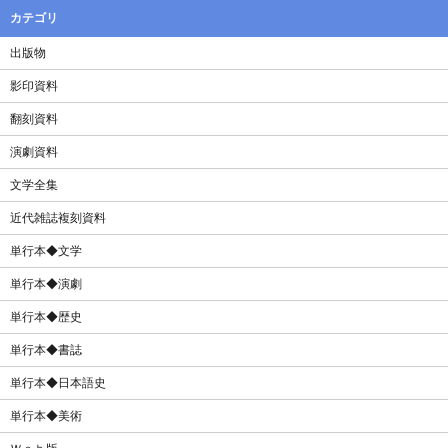
カテゴリ
出版物
影印資料
翻刻資料
演劇資料
文学全集
近代雑誌複刻資料
単行本◆文学
単行本◆演劇
単行本◆歴史
単行本◆書誌
単行本◆日本語史
単行本◆美術