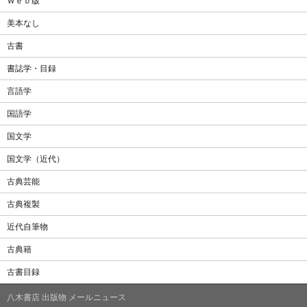
Ｗｅｂ版
美本なし
古書
書誌学・目録
言語学
国語学
国文学
国文学（近代）
古典芸能
古典複製
近代自筆物
古典籍
古書目録
八木書店 出版物 メールニュース