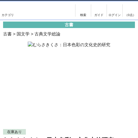
出版物
古書
画像がある商品のみ検索
（0点）
古書
出版物
古書
古書
>
国文学
>
古典文学総論
影印資料
書誌学・目録
翻刻資料
言語学
演劇資料
国語学
文学全集
国文学
近代雑誌複刻資料
国文学（近代）
単行本◆文学
古典芸能
単行本◆演劇
古典複製
単行本◆歴史
近代自筆物
単行本◆書誌
古典籍
在庫あり