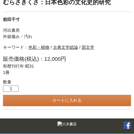
単行本◆日本語史
古書目録
むらさきくさ：日本色彩の文化史的研究
単行本◆美術
前田千寸
Ｗｅｂ版
河出書房
美本なし
外箱傷み・汚れ
キーワード：
色彩・植物
/
古典文学総論
/
国文学
販売価格(税込)：12,000円
和暦刊行年:昭31
1冊
数量
Twitter
F