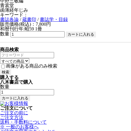
中野三敏編
青裳堂
函薄経年じみ
キーワード：
書誌各論
/
蔵書印
/
書誌学・目録
販売価格(税込)：7,800円
和暦刊行年:昭59
1冊
数量
商品検索
画像がある商品のみ検索
購入する
八木書店で購入
数量
ご注文について
ご注文の前に
ご注文方法
送料・手数料について
※ 一般のお客様へ