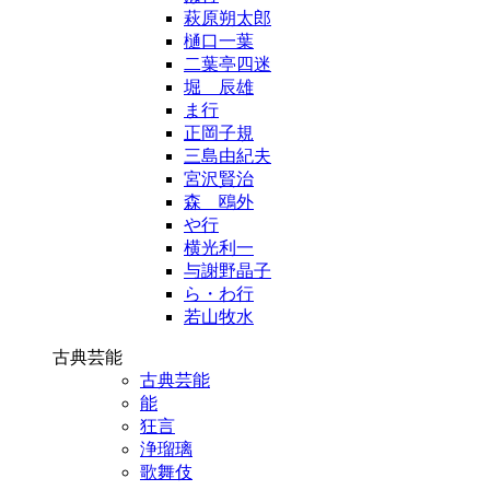
萩原朔太郎
樋口一葉
二葉亭四迷
堀 辰雄
ま行
正岡子規
三島由紀夫
宮沢賢治
森 鴎外
や行
横光利一
与謝野晶子
ら・わ行
若山牧水
古典芸能
古典芸能
能
狂言
浄瑠璃
歌舞伎