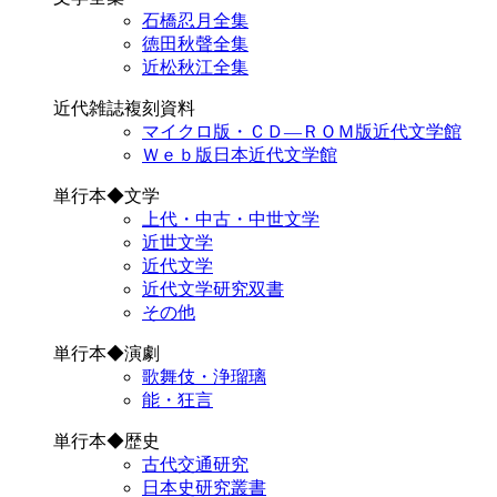
石橋忍月全集
徳田秋聲全集
近松秋江全集
近代雑誌複刻資料
マイクロ版・ＣＤ―ＲＯＭ版近代文学館
Ｗｅｂ版日本近代文学館
単行本◆文学
上代・中古・中世文学
近世文学
近代文学
近代文学研究双書
その他
単行本◆演劇
歌舞伎・浄瑠璃
能・狂言
単行本◆歴史
古代交通研究
日本史研究叢書