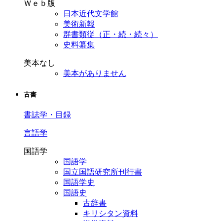
Ｗｅｂ版
日本近代文学館
美術新報
群書類従（正・続・続々）
史料纂集
美本なし
美本がありません
古書
書誌学・目録
言語学
国語学
国語学
国立国語研究所刊行書
国語学史
国語史
古辞書
キリシタン資料