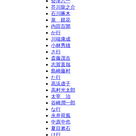
会津八一
芥川龍之介
石川啄木
泉 鏡花
内田百閒
か行
川端康成
小林秀雄
さ行
斎藤茂吉
志賀直哉
島崎藤村
た行
高浜虚子
高村光太郎
太宰 治
谷崎潤一郎
な行
永井荷風
中原中也
夏目漱石
は行