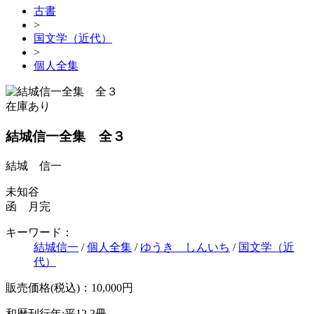
古書
>
国文学（近代）
>
個人全集
在庫あり
結城信一全集 全３
結城 信一
未知谷
函 月完
キーワード：
結城信一
/
個人全集
/
ゆうき しんいち
/
国文学（近
代）
販売価格(税込)：10,000円
和暦刊行年:平12
3冊