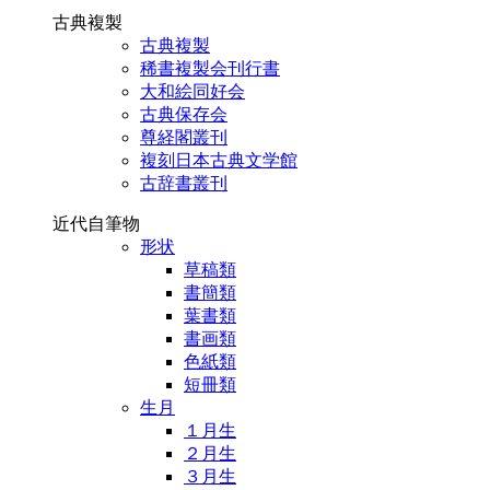
古典複製
古典複製
稀書複製会刊行書
大和絵同好会
古典保存会
尊経閣叢刊
複刻日本古典文学館
古辞書叢刊
近代自筆物
形状
草稿類
書簡類
葉書類
書画類
色紙類
短冊類
生月
１月生
２月生
３月生