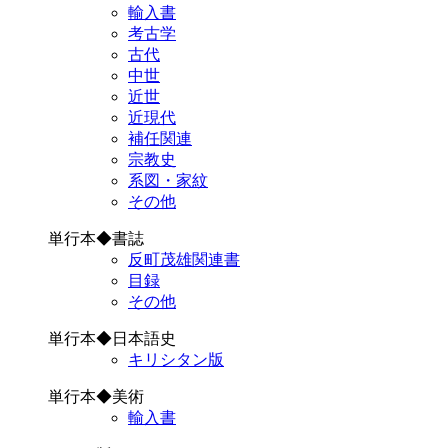
輸入書
考古学
古代
中世
近世
近現代
補任関連
宗教史
系図・家紋
その他
単行本◆書誌
反町茂雄関連書
目録
その他
単行本◆日本語史
キリシタン版
単行本◆美術
輸入書