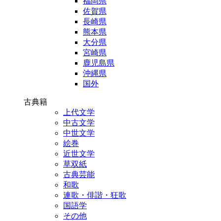
福岡県
佐賀県
長崎県
熊本県
大分県
宮崎県
鹿児島県
沖縄県
国外
古典籍
上代文学
中古文学
中世文学
絵巻
近世文学
草双紙
古典芸能
和歌
連歌・俳諧・狂歌
国語学
その他