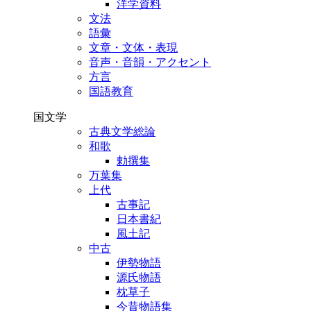
洋学資料
文法
語彙
文章・文体・表現
音声・音韻・アクセント
方言
国語教育
国文学
古典文学総論
和歌
勅撰集
万葉集
上代
古事記
日本書紀
風土記
中古
伊勢物語
源氏物語
枕草子
今昔物語集