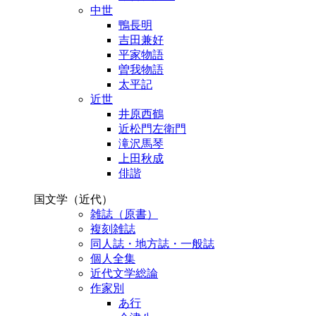
中世
鴨長明
吉田兼好
平家物語
曽我物語
太平記
近世
井原西鶴
近松門左衛門
滝沢馬琴
上田秋成
俳諧
国文学（近代）
雑誌（原書）
複刻雑誌
同人誌・地方誌・一般誌
個人全集
近代文学総論
作家別
あ行