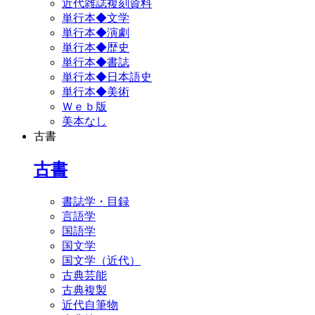
近代雑誌複刻資料
単行本◆文学
単行本◆演劇
単行本◆歴史
単行本◆書誌
単行本◆日本語史
単行本◆美術
Ｗｅｂ版
美本なし
古書
古書
書誌学・目録
言語学
国語学
国文学
国文学（近代）
古典芸能
古典複製
近代自筆物