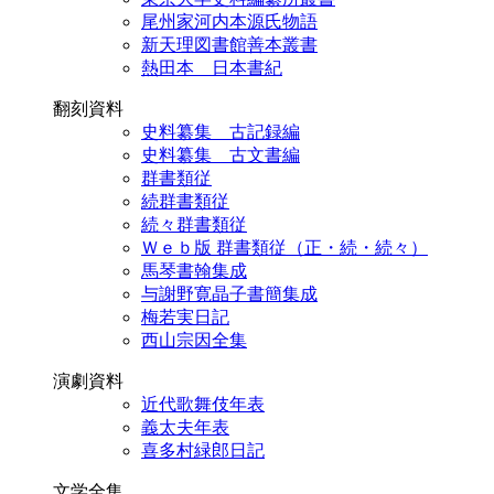
尾州家河内本源氏物語
新天理図書館善本叢書
熱田本 日本書紀
翻刻資料
史料纂集 古記録編
史料纂集 古文書編
群書類従
続群書類従
続々群書類従
Ｗｅｂ版 群書類従（正・続・続々）
馬琴書翰集成
与謝野寛晶子書簡集成
梅若実日記
西山宗因全集
演劇資料
近代歌舞伎年表
義太夫年表
喜多村緑郎日記
文学全集