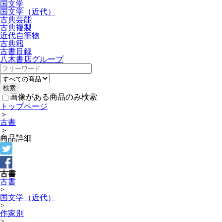
国文学
国文学（近代）
古典芸能
古典複製
近代自筆物
古典籍
古書目録
八木書店グループ
画像がある商品のみ検索
トップページ
＞
古書
＞
商品詳細
古書
古書
>
国文学（近代）
>
作家別
>