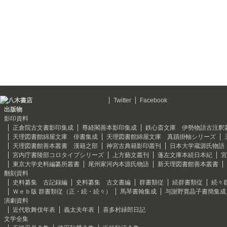
Twitter
Facebook
出版物
影印資料
正倉院古文書影印集成
尊経閣善本影印集成
鉄心斎文庫 伊勢物語古注釈
天理図書館綿屋文庫 俳書集成
天理図書館綿屋文庫 真蹟掛軸シリーズ
天理図書館善本叢書 漢籍之部
神宮古典籍影印叢刊
日本大学蔵源氏物語
宮内庁書陵部コロタイプシリーズ
上方藝文叢刊
蓬左文庫本続日本紀
宮
東京大学史料編纂所叢書
尾州家河内本源氏物語
新天理図書館善本叢書
翻刻資料
史料纂集 古記録編
史料纂集 古文書編
群書類従
続群書類従
続々
Ｗｅｂ版 群書類従（正・続・続々）
馬琴書翰集成
与謝野寛晶子書簡集成
演劇資料
近代歌舞伎年表
義太夫年表
喜多村緑郎日記
文学全集