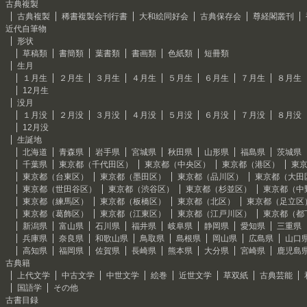
古典複製
古典複製
稀書複製会刊行書
大和絵同好会
古典保存会
尊経閣叢刊
近代自筆物
形状
草稿類
書簡類
葉書類
書画類
色紙類
短冊類
生月
１月生
２月生
３月生
４月生
５月生
６月生
７月生
８月生
12月生
没月
１月没
２月没
３月没
４月没
５月没
６月没
７月没
８月没
12月没
生誕地
北海道
青森県
岩手県
宮城県
秋田県
山形県
福島県
茨城県
千葉県
東京都（千代田区）
東京都（中央区）
東京都（港区）
東
東京都（台東区）
東京都（墨田区）
東京都（品川区）
東京都（大田
東京都（世田谷区）
東京都（渋谷区）
東京都（杉並区）
東京都（中
東京都（練馬区）
東京都（板橋区）
東京都（北区）
東京都（足立区
東京都（葛飾区）
東京都（江東区）
東京都（江戸川区）
東京都（都
新潟県
富山県
石川県
福井県
岐阜県
静岡県
愛知県
三重県
兵庫県
奈良県
和歌山県
鳥取県
島根県
岡山県
広島県
山口
高知県
福岡県
佐賀県
長崎県
熊本県
大分県
宮崎県
鹿児島
古典籍
上代文学
中古文学
中世文学
絵巻
近世文学
草双紙
古典芸能
国語学
その他
古書目録