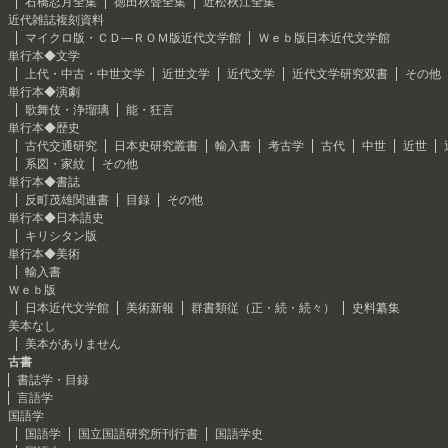
石橋忍月全集
徳田秋聲全集
近松秋江全集
近代雑誌複刻資料
マイクロ版・ＣＤ―ＲＯＭ版近代文学館
Ｗｅｂ版日本近代文学館
単行本◆文学
上代・中古・中世文学
近世文学
近代文学
近代文学研究双書
その他
単行本◆演劇
歌舞伎・浄瑠璃
能・狂言
単行本◆歴史
古代交通研究
日本史研究叢書
輸入書
考古学
古代
中世
近世
系図・家紋
その他
単行本◆書誌
反町茂雄関連書
目録
その他
単行本◆日本語史
キリシタン版
単行本◆美術
輸入書
Ｗｅｂ版
日本近代文学館
美術新報
群書類従（正・続・続々）
史料纂集
美本なし
美本がありません
古書
書誌学・目録
言語学
国語学
国語学
国立国語研究所刊行書
国語学史