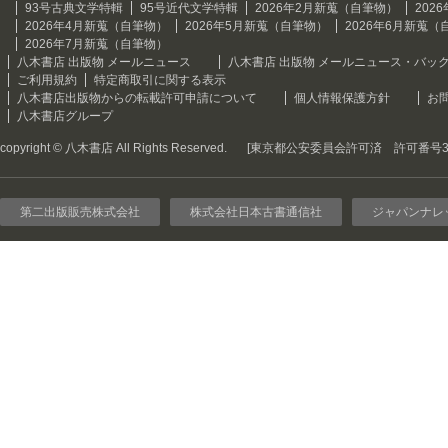
93号古典文学特輯
95号近代文学特輯
2026年2月新蒐（自筆物）
202
2026年4月新蒐（自筆物）
2026年5月新蒐（自筆物）
2026年6月新蒐（
2026年7月新蒐（自筆物）
八木書店 出版物 メールニュース
八木書店 出版物 メールニュース・バッ
ご利用規約
特定商取引に関する表示
八木書店出版物からの転載許可申請について
個人情報保護方針
お
八木書店グループ
copyright © 八木書店 All Rights Reserved.
[東京都公安委員会許可済 許可番号301
第二出版販売株式会社
株式会社日本古書通信社
ジャパンナレ