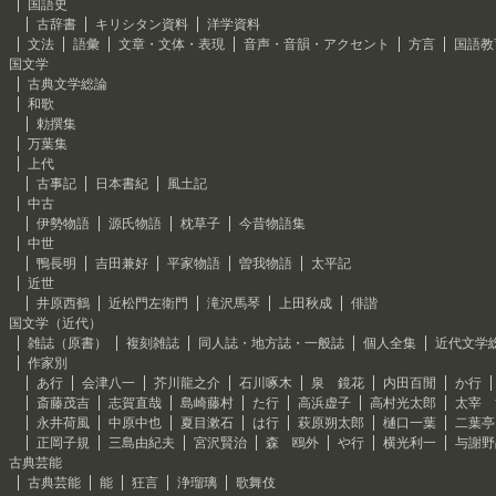
国語史
古辞書
キリシタン資料
洋学資料
文法
語彙
文章・文体・表現
音声・音韻・アクセント
方言
国語教
国文学
古典文学総論
和歌
勅撰集
万葉集
上代
古事記
日本書紀
風土記
中古
伊勢物語
源氏物語
枕草子
今昔物語集
中世
鴨長明
吉田兼好
平家物語
曽我物語
太平記
近世
井原西鶴
近松門左衛門
滝沢馬琴
上田秋成
俳諧
国文学（近代）
雑誌（原書）
複刻雑誌
同人誌・地方誌・一般誌
個人全集
近代文学
作家別
あ行
会津八一
芥川龍之介
石川啄木
泉 鏡花
内田百閒
か行
斎藤茂吉
志賀直哉
島崎藤村
た行
高浜虚子
高村光太郎
太宰 
永井荷風
中原中也
夏目漱石
は行
萩原朔太郎
樋口一葉
二葉亭
正岡子規
三島由紀夫
宮沢賢治
森 鴎外
や行
横光利一
与謝野
古典芸能
古典芸能
能
狂言
浄瑠璃
歌舞伎