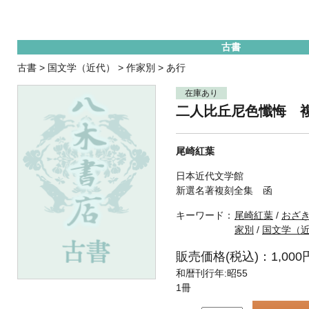
古書
古書
>
国文学（近代）
>
作家別
>
あ行
在庫あり
二人比丘尼色懺悔 
尾崎紅葉
日本近代文学館
新選名著複刻全集 函
キーワード：
尾崎紅葉
/
おざ
家別
/
国文学（
販売価格(税込)：1,000
和暦刊行年:昭55
1冊