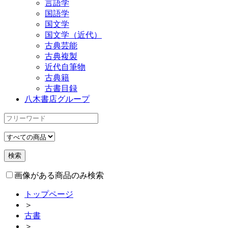
言語学
国語学
国文学
国文学（近代）
古典芸能
古典複製
近代自筆物
古典籍
古書目録
八木書店グループ
画像がある商品のみ検索
トップページ
＞
古書
＞