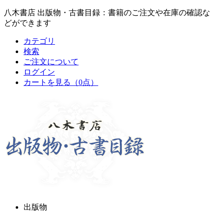
八木書店 出版物・古書目録：書籍のご注文や在庫の確認な
どができます
カテゴリ
検索
ご注文について
ログイン
カートを見る
（0点）
出版物