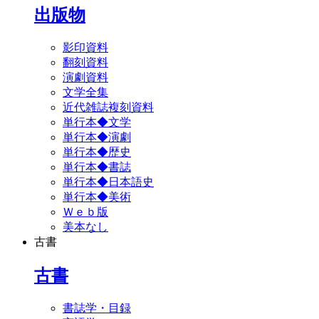
出版物
影印資料
翻刻資料
演劇資料
文学全集
近代雑誌複刻資料
単行本◆文学
単行本◆演劇
単行本◆歴史
単行本◆書誌
単行本◆日本語史
単行本◆美術
Ｗｅｂ版
美本なし
古書
古書
書誌学・目録