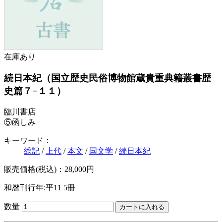
在庫あり
続日本紀（国立歴史民俗博物館蔵貴重典籍叢書歴
史篇７−１１）
臨川書店
⑤函しみ
キーワード：
総記
/
上代
/
本文
/
国文学
/
続日本紀
販売価格(税込)：28,000円
和暦刊行年:平11
5冊
数量