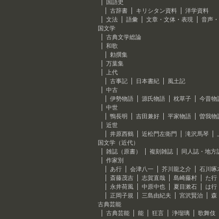
国語史
古辞書
キリシタン資料
洋学資料
文法
語彙
文章・文体・表現
音声・
国文学
古典文学総論
和歌
勅撰集
万葉集
上代
古事記
日本書紀
風土記
中古
伊勢物語
源氏物語
枕草子
今昔物
中世
鴨長明
吉田兼好
平家物語
曽我物
近世
井原西鶴
近松門左衛門
滝沢馬琴
国文学（近代）
雑誌（原書）
複刻雑誌
同人誌・地方
作家別
あ行
会津八一
芥川龍之介
石川啄
斎藤茂吉
志賀直哉
島崎藤村
た行
永井荷風
中原中也
夏目漱石
は行
正岡子規
三島由紀夫
宮沢賢治
森
古典芸能
古典芸能
能
狂言
浄瑠璃
歌舞伎