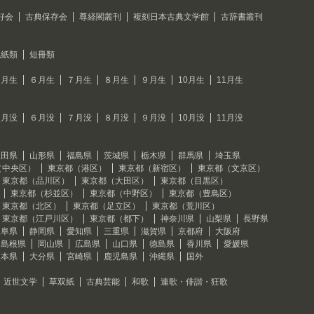
好会
古典保存会
尊経閣叢刊
複刻日本古典文学館
古辞書叢刊
色紙類
短冊類
５月生
６月生
７月生
８月生
９月生
10月生
11月生
５月没
６月没
７月没
８月没
９月没
10月没
11月没
秋田県
山形県
福島県
茨城県
栃木県
群馬県
埼玉県
（中央区）
東京都（港区）
東京都（新宿区）
東京都（文京区）
東京都（品川区）
東京都（大田区）
東京都（目黒区）
東京都（杉並区）
東京都（中野区）
東京都（豊島区）
東京都（北区）
東京都（足立区）
東京都（荒川区）
東京都（江戸川区）
東京都（都下）
神奈川県
山梨県
長野県
岐阜県
静岡県
愛知県
三重県
滋賀県
京都府
大阪府
島根県
岡山県
広島県
山口県
徳島県
香川県
愛媛県
熊本県
大分県
宮崎県
鹿児島県
沖縄県
国外
近世文学
草双紙
古典芸能
和歌
連歌・俳諧・狂歌