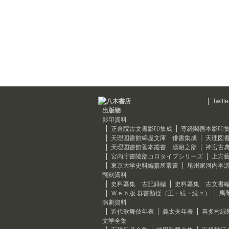
Twitte
出版物
影印資料
正倉院古文書影印集成
尊経閣善本影印
天理図書館綿屋文庫 俳書集成
天理図
天理図書館善本叢書 漢籍之部
神宮古
宮内庁書陵部コロタイプシリーズ
上方
東京大学史料編纂所叢書
尾州家河内本
翻刻資料
史料纂集 古記録編
史料纂集 古文書
Ｗｅｂ版 群書類従（正・続・続々）
馬
演劇資料
近代歌舞伎年表
義太夫年表
喜多村緑
文学全集