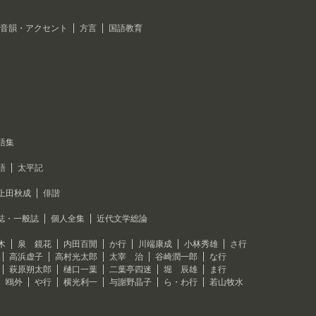
音韻・アクセント
方言
国語教育
語集
語
太平記
上田秋成
俳諧
誌・一般誌
個人全集
近代文学総論
木
泉 鏡花
内田百閒
か行
川端康成
小林秀雄
さ行
高浜虚子
高村光太郎
太宰 治
谷崎潤一郎
な行
萩原朔太郎
樋口一葉
二葉亭四迷
堀 辰雄
ま行
 鴎外
や行
横光利一
与謝野晶子
ら・わ行
若山牧水