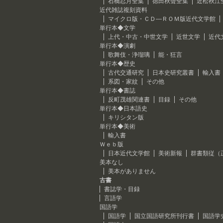
石橋忍月全集
徳田秋聲全集
近松秋江
近代雑誌複刻資料
マイクロ版・ＣＤ―ＲＯＭ版近代文学館
単行本◆文学
上代・中古・中世文学
近世文学
近代
単行本◆演劇
歌舞伎・浄瑠璃
能・狂言
単行本◆歴史
古代交通研究
日本史研究叢書
輸入書
系図・家紋
その他
単行本◆書誌
反町茂雄関連書
目録
その他
単行本◆日本語史
キリシタン版
単行本◆美術
輸入書
Ｗｅｂ版
日本近代文学館
美術新報
群書類従（
美本なし
美本がありません
古書
書誌学・目録
言語学
国語学
国語学
国立国語研究所刊行書
国語学