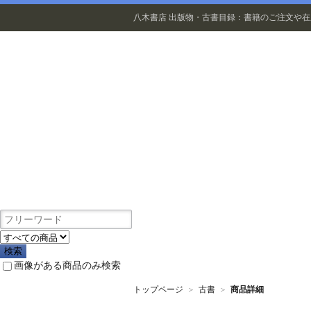
八木書店 出版物・古書目録：書籍のご注文や
出版物
画像がある商品のみ検索
トップページ
＞
古書
＞
商品詳細