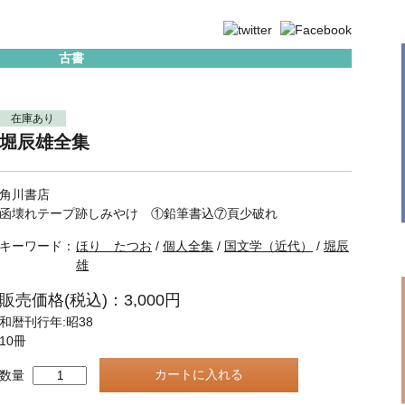
古書
在庫あり
堀辰雄全集
角川書店
函壊れテープ跡しみやけ ①鉛筆書込⑦頁少破れ
キーワード：
ほり たつお
/
個人全集
/
国文学（近代）
/
堀辰
雄
販売価格(税込)：3,000円
和暦刊行年:昭38
10冊
数量