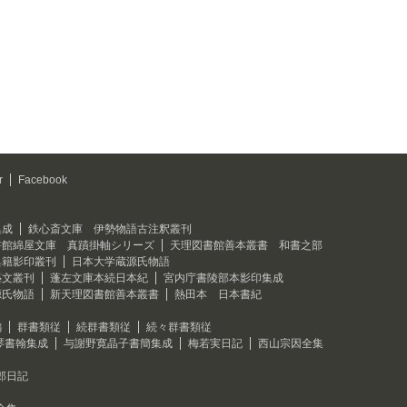
r
Facebook
集成
鉄心斎文庫 伊勢物語古注釈叢刊
書館綿屋文庫 真蹟掛軸シリーズ
天理図書館善本叢書 和書之部
典籍影印叢刊
日本大学蔵源氏物語
藝文叢刊
蓬左文庫本続日本紀
宮内庁書陵部本影印集成
源氏物語
新天理図書館善本叢書
熱田本 日本書紀
編
群書類従
続群書類従
続々群書類従
琴書翰集成
与謝野寛晶子書簡集成
梅若実日記
西山宗因全集
郎日記