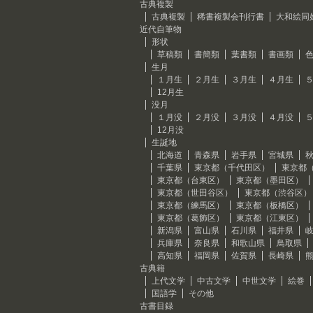
古典複製
古典複製
稀書複製会刊行書
大和絵同
近代自筆物
形状
草稿類
書簡類
葉書類
書画類
生月
１月生
２月生
３月生
４月生
12月生
没月
１月没
２月没
３月没
４月没
12月没
生誕地
北海道
青森県
岩手県
宮城県
千葉県
東京都（千代田区）
東京都
東京都（台東区）
東京都（墨田区）
東京都（世田谷区）
東京都（渋谷区）
東京都（練馬区）
東京都（板橋区）
東京都（葛飾区）
東京都（江東区）
新潟県
富山県
石川県
福井県
兵庫県
奈良県
和歌山県
鳥取県
高知県
福岡県
佐賀県
長崎県
古典籍
上代文学
中古文学
中世文学
絵巻
国語学
その他
古書目録