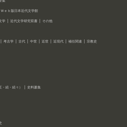
全集
Ｗｅｂ版日本近代文学館
文学
近代文学研究双書
その他
考古学
古代
中世
近世
近現代
補任関連
宗教史
正・続・続々）
史料纂集
史