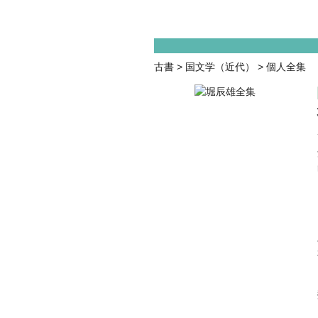
古書
>
国文学（近代）
>
個人全集