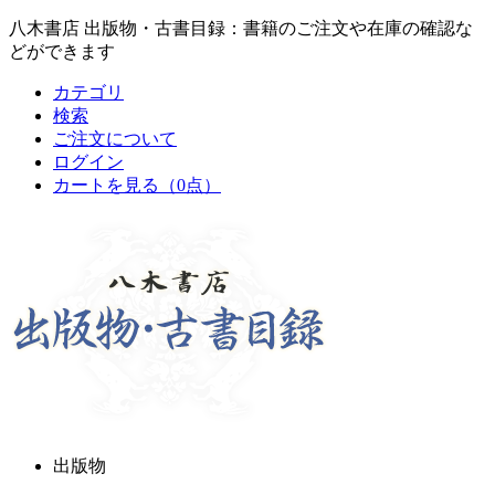
八木書店 出版物・古書目録：書籍のご注文や在庫の確認な
どができます
カテゴリ
検索
ご注文について
ログイン
カートを見る
（0点）
出版物