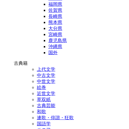
福岡県
佐賀県
長崎県
熊本県
大分県
宮崎県
鹿児島県
沖縄県
国外
古典籍
上代文学
中古文学
中世文学
絵巻
近世文学
草双紙
古典芸能
和歌
連歌・俳諧・狂歌
国語学