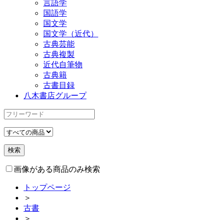
言語学
国語学
国文学
国文学（近代）
古典芸能
古典複製
近代自筆物
古典籍
古書目録
八木書店グループ
画像がある商品のみ検索
トップページ
＞
古書
＞