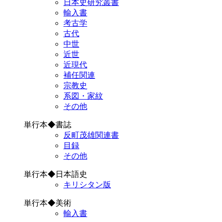
日本史研究叢書
輸入書
考古学
古代
中世
近世
近現代
補任関連
宗教史
系図・家紋
その他
単行本◆書誌
反町茂雄関連書
目録
その他
単行本◆日本語史
キリシタン版
単行本◆美術
輸入書