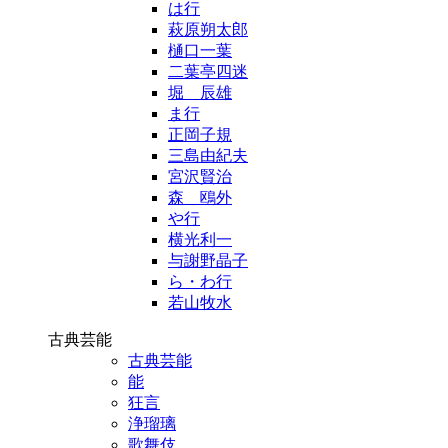
は行
萩原朔太郎
樋口一葉
二葉亭四迷
堀 辰雄
ま行
正岡子規
三島由紀夫
宮沢賢治
森 鴎外
や行
横光利一
与謝野晶子
ら・わ行
若山牧水
古典芸能
古典芸能
能
狂言
浄瑠璃
歌舞伎