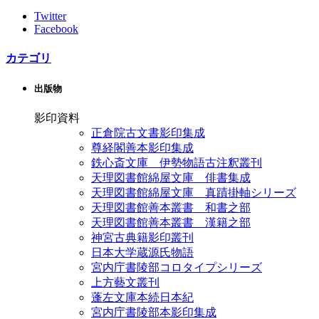
Twitter
Facebook
カテゴリ
出版物
影印資料
正倉院古文書影印集成
尊経閣善本影印集成
鉄心斎文庫 伊勢物語古注釈叢刊
天理図書館綿屋文庫 俳書集成
天理図書館綿屋文庫 真蹟掛軸シリーズ
天理図書館善本叢書 和書之部
天理図書館善本叢書 漢籍之部
神宮古典籍影印叢刊
日本大学蔵源氏物語
宮内庁書陵部コロタイプシリーズ
上方藝文叢刊
蓬左文庫本続日本紀
宮内庁書陵部本影印集成