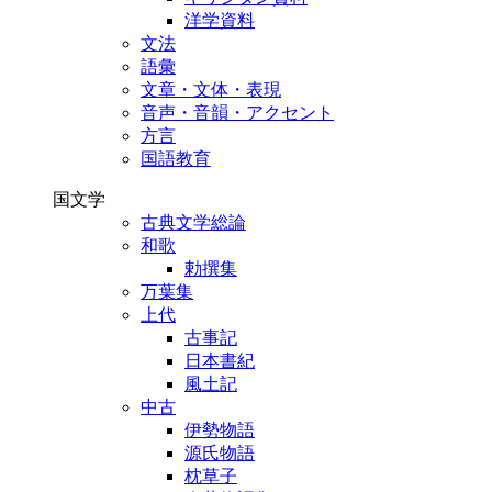
洋学資料
文法
語彙
文章・文体・表現
音声・音韻・アクセント
方言
国語教育
国文学
古典文学総論
和歌
勅撰集
万葉集
上代
古事記
日本書紀
風土記
中古
伊勢物語
源氏物語
枕草子