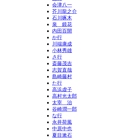
会津八一
芥川龍之介
石川啄木
泉 鏡花
内田百閒
か行
川端康成
小林秀雄
さ行
斎藤茂吉
志賀直哉
島崎藤村
た行
高浜虚子
高村光太郎
太宰 治
谷崎潤一郎
な行
永井荷風
中原中也
夏目漱石