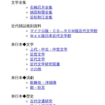
文学全集
石橋忍月全集
徳田秋聲全集
近松秋江全集
近代雑誌複刻資料
マイクロ版・ＣＤ―ＲＯＭ版近代文学館
Ｗｅｂ版日本近代文学館
単行本◆文学
上代・中古・中世文学
近世文学
近代文学
近代文学研究双書
その他
単行本◆演劇
歌舞伎・浄瑠璃
能・狂言
単行本◆歴史
古代交通研究