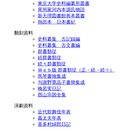
東京大学史料編纂所叢書
尾州家河内本源氏物語
新天理図書館善本叢書
熱田本 日本書紀
翻刻資料
史料纂集 古記録編
史料纂集 古文書編
群書類従
続群書類従
続々群書類従
Ｗｅｂ版 群書類従（正・続・続々）
馬琴書翰集成
与謝野寛晶子書簡集成
梅若実日記
西山宗因全集
演劇資料
近代歌舞伎年表
義太夫年表
喜多村緑郎日記