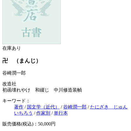
在庫あり
卍 （まんじ）
谷崎潤一郎
改造社
初函壊れやけ 和綴じ 中川修造装幀
キーワード：
著作
/
国文学（近代）
/
谷崎潤一郎
/
たにざき じゅん
いちろう
/
作家別
/
単行本
販売価格(税込)：50,000円