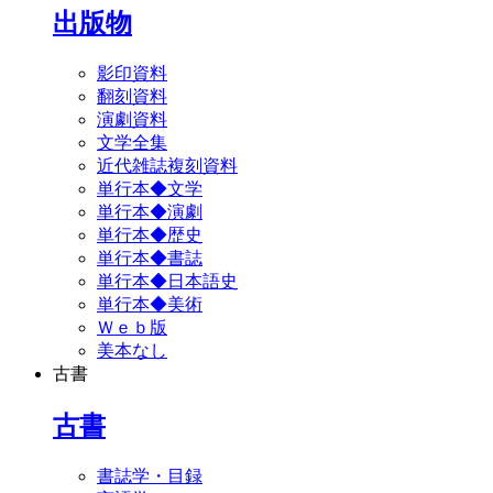
出版物
影印資料
翻刻資料
演劇資料
文学全集
近代雑誌複刻資料
単行本◆文学
単行本◆演劇
単行本◆歴史
単行本◆書誌
単行本◆日本語史
単行本◆美術
Ｗｅｂ版
美本なし
古書
古書
書誌学・目録