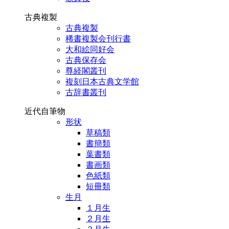
古典複製
古典複製
稀書複製会刊行書
大和絵同好会
古典保存会
尊経閣叢刊
複刻日本古典文学館
古辞書叢刊
近代自筆物
形状
草稿類
書簡類
葉書類
書画類
色紙類
短冊類
生月
１月生
２月生