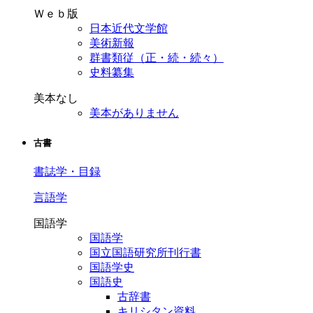
Ｗｅｂ版
日本近代文学館
美術新報
群書類従（正・続・続々）
史料纂集
美本なし
美本がありません
古書
書誌学・目録
言語学
国語学
国語学
国立国語研究所刊行書
国語学史
国語史
古辞書
キリシタン資料