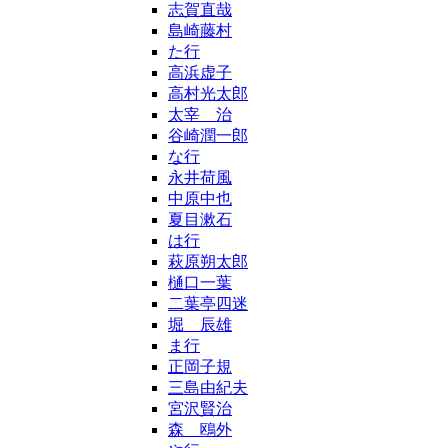
志賀直哉
島崎藤村
た行
高浜虚子
高村光太郎
太宰 治
谷崎潤一郎
な行
永井荷風
中原中也
夏目漱石
は行
萩原朔太郎
樋口一葉
二葉亭四迷
堀 辰雄
ま行
正岡子規
三島由紀夫
宮沢賢治
森 鴎外