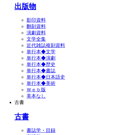
出版物
影印資料
翻刻資料
演劇資料
文学全集
近代雑誌複刻資料
単行本◆文学
単行本◆演劇
単行本◆歴史
単行本◆書誌
単行本◆日本語史
単行本◆美術
Ｗｅｂ版
美本なし
古書
古書
書誌学・目録