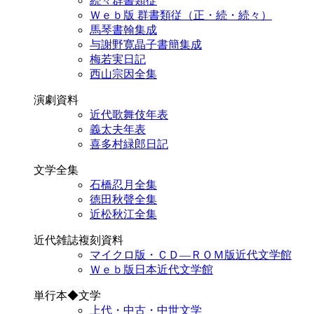
続々群書類従
Ｗｅｂ版 群書類従（正・続・続々）
馬琴書翰集成
与謝野寛晶子書簡集成
梅若実日記
西山宗因全集
演劇資料
近代歌舞伎年表
義太夫年表
喜多村緑郎日記
文学全集
石橋忍月全集
徳田秋聲全集
近松秋江全集
近代雑誌複刻資料
マイクロ版・ＣＤ―ＲＯＭ版近代文学館
Ｗｅｂ版日本近代文学館
単行本◆文学
上代・中古・中世文学