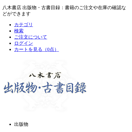
八木書店 出版物・古書目録：書籍のご注文や在庫の確認な
どができます
カテゴリ
検索
ご注文について
ログイン
カートを見る
（0点）
出版物