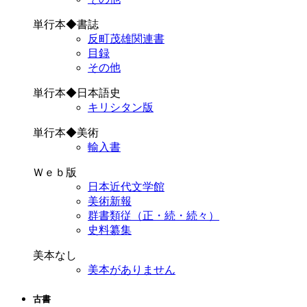
単行本◆書誌
反町茂雄関連書
目録
その他
単行本◆日本語史
キリシタン版
単行本◆美術
輸入書
Ｗｅｂ版
日本近代文学館
美術新報
群書類従（正・続・続々）
史料纂集
美本なし
美本がありません
古書