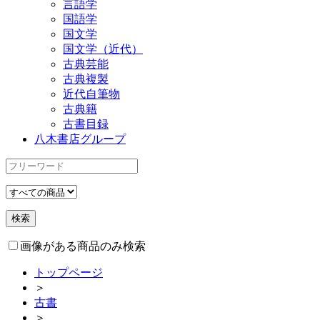
言語学
国語学
国文学
国文学（近代）
古典芸能
古典複製
近代自筆物
古典籍
古書目録
八木書店グループ
画像がある商品のみ検索
トップページ
＞
古書
＞