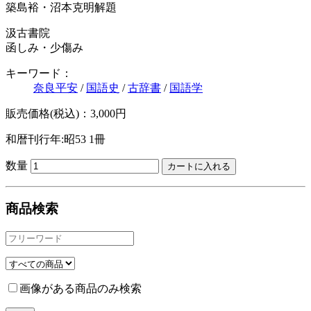
築島裕・沼本克明解題
汲古書院
函しみ・少傷み
キーワード：
奈良平安
/
国語史
/
古辞書
/
国語学
販売価格(税込)：3,000円
和暦刊行年:昭53
1冊
数量
商品検索
画像がある商品のみ検索