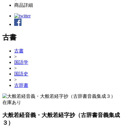
商品詳細
古書
古書
>
国語学
>
国語史
>
古辞書
在庫あり
大般若経音義・大般若経字抄（古辞書音義集成
３）