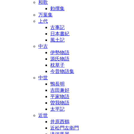
和歌
勅撰集
万葉集
上代
古事記
日本書紀
風土記
中古
伊勢物語
源氏物語
枕草子
今昔物語集
中世
鴨長明
吉田兼好
平家物語
曽我物語
太平記
近世
井原西鶴
近松門左衛門