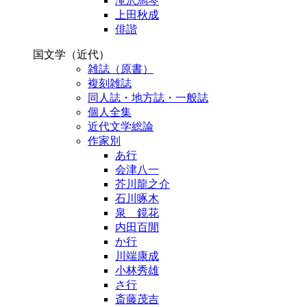
滝沢馬琴
上田秋成
俳諧
国文学（近代）
雑誌（原書）
複刻雑誌
同人誌・地方誌・一般誌
個人全集
近代文学総論
作家別
あ行
会津八一
芥川龍之介
石川啄木
泉 鏡花
内田百閒
か行
川端康成
小林秀雄
さ行
斎藤茂吉