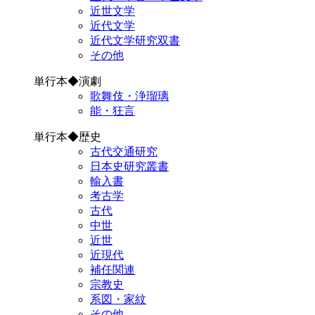
近世文学
近代文学
近代文学研究双書
その他
単行本◆演劇
歌舞伎・浄瑠璃
能・狂言
単行本◆歴史
古代交通研究
日本史研究叢書
輸入書
考古学
古代
中世
近世
近現代
補任関連
宗教史
系図・家紋
その他