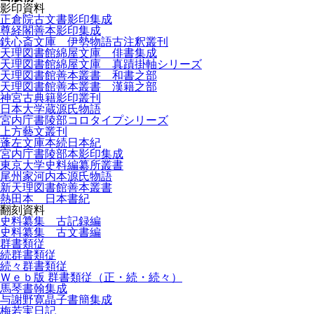
影印資料
正倉院古文書影印集成
尊経閣善本影印集成
鉄心斎文庫 伊勢物語古注釈叢刊
天理図書館綿屋文庫 俳書集成
天理図書館綿屋文庫 真蹟掛軸シリーズ
天理図書館善本叢書 和書之部
天理図書館善本叢書 漢籍之部
神宮古典籍影印叢刊
日本大学蔵源氏物語
宮内庁書陵部コロタイプシリーズ
上方藝文叢刊
蓬左文庫本続日本紀
宮内庁書陵部本影印集成
東京大学史料編纂所叢書
尾州家河内本源氏物語
新天理図書館善本叢書
熱田本 日本書紀
翻刻資料
史料纂集 古記録編
史料纂集 古文書編
群書類従
続群書類従
続々群書類従
Ｗｅｂ版 群書類従（正・続・続々）
馬琴書翰集成
与謝野寛晶子書簡集成
梅若実日記