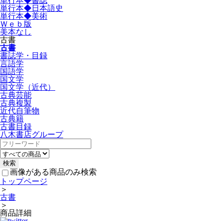
単行本◆書誌
単行本◆日本語史
単行本◆美術
Ｗｅｂ版
美本なし
古書
古書
書誌学・目録
言語学
国語学
国文学
国文学（近代）
古典芸能
古典複製
近代自筆物
古典籍
古書目録
八木書店グループ
画像がある商品のみ検索
トップページ
＞
古書
＞
商品詳細