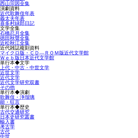
西山宗因全集
演劇資料
近代歌舞伎年表
義太夫年表
喜多村緑郎日記
文学全集
石橋忍月全集
徳田秋聲全集
近松秋江全集
近代雑誌複刻資料
マイクロ版・ＣＤ―ＲＯＭ版近代文学館
Ｗｅｂ版日本近代文学館
単行本◆文学
上代・中古・中世文学
近世文学
近代文学
近代文学研究双書
その他
単行本◆演劇
歌舞伎・浄瑠璃
能・狂言
単行本◆歴史
古代交通研究
日本史研究叢書
輸入書
考古学
古代
中世