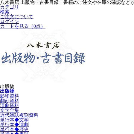
八木書店 出版物・古書目録：書籍のご注文や在庫の確認など
カテゴリ
検索
ご注文について
ログイン
カートを見る
（0点）
出版物
出版物
影印資料
翻刻資料
演劇資料
文学全集
近代雑誌複刻資料
単行本◆文学
単行本◆演劇
単行本◆歴史