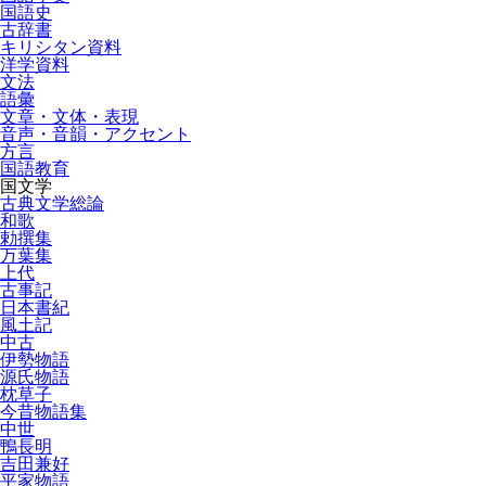
国語史
古辞書
キリシタン資料
洋学資料
文法
語彙
文章・文体・表現
音声・音韻・アクセント
方言
国語教育
国文学
古典文学総論
和歌
勅撰集
万葉集
上代
古事記
日本書紀
風土記
中古
伊勢物語
源氏物語
枕草子
今昔物語集
中世
鴨長明
吉田兼好
平家物語