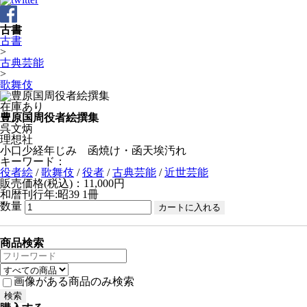
古書
古書
>
古典芸能
>
歌舞伎
在庫あり
豊原国周役者絵撰集
呉文炳
理想社
小口少経年じみ 函焼け・函天埃汚れ
キーワード：
役者絵
/
歌舞伎
/
役者
/
古典芸能
/
近世芸能
販売価格(税込)：11,000円
和暦刊行年:昭39
1冊
数量
商品検索
画像がある商品のみ検索