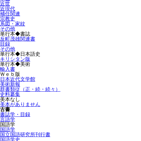
近世
近現代
補任関連
宗教史
系図・家紋
その他
単行本◆書誌
反町茂雄関連書
目録
その他
単行本◆日本語史
キリシタン版
単行本◆美術
輸入書
Ｗｅｂ版
日本近代文学館
美術新報
群書類従（正・続・続々）
史料纂集
美本なし
美本がありません
古書
書誌学・目録
言語学
国語学
国語学
国立国語研究所刊行書
国語学史