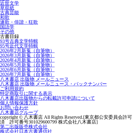
近世文学
草双紙
古典芸能
和歌
連歌・俳諧・狂歌
国語学
その他
古書目録
93号古典文学特輯
95号近代文学特輯
2026年2月新蒐（自筆物）
2026年3月新蒐（自筆物）
2026年4月新蒐（自筆物）
2026年5月新蒐（自筆物）
2026年6月新蒐（自筆物）
2026年7月新蒐（自筆物）
八木書店 出版物 メールニュース
八木書店 出版物 メールニュース・バックナンバー
ご利用規約
特定商取引に関する表示
八木書店出版物からの転載許可申請について
個人情報保護方針
お問い合わせ
八木書店グループ
copyright © 八木書店 All Rights Reserved.
[東京都公安委員会許可
済 許可番号301029600799 株式会社八木書店]
第二出版販売株式会社
株式会社日本古書通信社