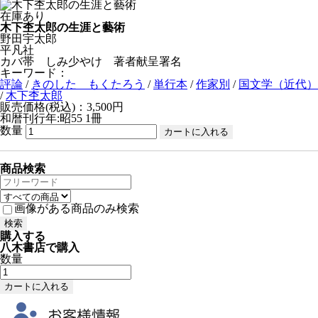
在庫あり
木下杢太郎の生涯と藝術
野田宇太郎
平凡社
カバ帯 しみ少やけ 著者献呈署名
キーワード：
評論
/
きのした もくたろう
/
単行本
/
作家別
/
国文学（近代）
/
木下杢太郎
販売価格(税込)：3,500円
和暦刊行年:昭55
1冊
数量
商品検索
画像がある商品のみ検索
購入する
八木書店で購入
数量