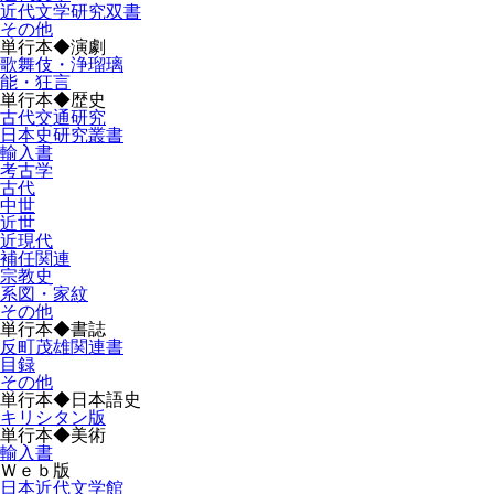
近代文学研究双書
その他
単行本◆演劇
歌舞伎・浄瑠璃
能・狂言
単行本◆歴史
古代交通研究
日本史研究叢書
輸入書
考古学
古代
中世
近世
近現代
補任関連
宗教史
系図・家紋
その他
単行本◆書誌
反町茂雄関連書
目録
その他
単行本◆日本語史
キリシタン版
単行本◆美術
輸入書
Ｗｅｂ版
日本近代文学館