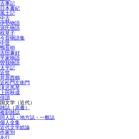
古事記
日本書紀
風土記
中古
伊勢物語
源氏物語
枕草子
今昔物語集
中世
鴨長明
吉田兼好
平家物語
曽我物語
太平記
近世
井原西鶴
近松門左衛門
滝沢馬琴
上田秋成
俳諧
国文学（近代）
雑誌（原書）
複刻雑誌
同人誌・地方誌・一般誌
個人全集
近代文学総論
作家別
あ行