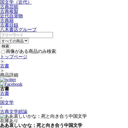
国文学（近代）
古典芸能
古典複製
近代自筆物
古典籍
古書目録
八木書店グループ
画像がある商品のみ検索
トップページ
＞
古書
＞
商品詳細
古書
古書
>
国文学
>
古典文学総論
在庫あり
ああ哀しいかな：死と向き合う中国文学