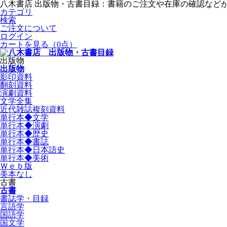
八木書店 出版物・古書目録：書籍のご注文や在庫の確認など
カテゴリ
検索
ご注文について
ログイン
カートを見る
（0点）
出版物
出版物
影印資料
翻刻資料
演劇資料
文学全集
近代雑誌複刻資料
単行本◆文学
単行本◆演劇
単行本◆歴史
単行本◆書誌
単行本◆日本語史
単行本◆美術
Ｗｅｂ版
美本なし
古書
古書
書誌学・目録
言語学
国語学
国文学