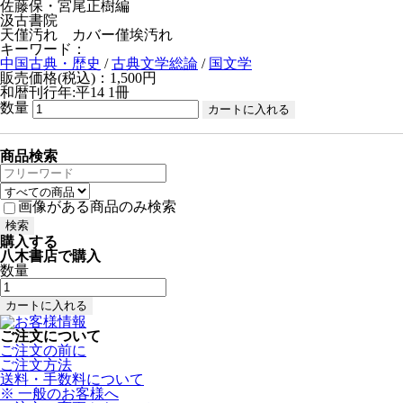
佐藤保・宮尾正樹編
汲古書院
天僅汚れ カバー僅埃汚れ
キーワード：
中国古典・歴史
/
古典文学総論
/
国文学
販売価格(税込)：1,500円
和暦刊行年:平14
1冊
数量
商品検索
画像がある商品のみ検索
購入する
八木書店で購入
数量
ご注文について
ご注文の前に
ご注文方法
送料・手数料について
※ 一般のお客様へ