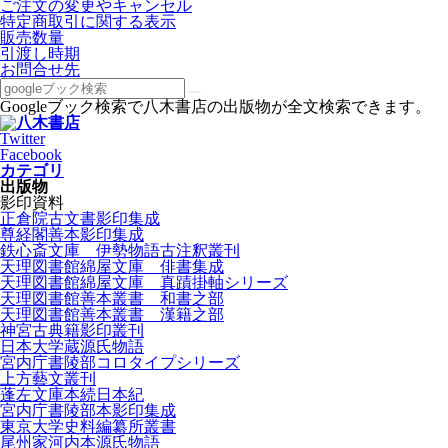
ご注文の変更やキャンセル
特定商取引に関する表示
販売数量
引渡し時期
お問合せ先
Googleブック検索で八木書店の出版物が全文検索できます。
Twitter
Facebook
カテゴリ
出版物
影印資料
正倉院古文書影印集成
尊経閣善本影印集成
鉄心斎文庫 伊勢物語古注釈叢刊
天理図書館綿屋文庫 俳書集成
天理図書館綿屋文庫 真蹟掛軸シリーズ
天理図書館善本叢書 和書之部
天理図書館善本叢書 漢籍之部
神宮古典籍影印叢刊
日本大学蔵源氏物語
宮内庁書陵部コロタイプシリーズ
上方藝文叢刊
蓬左文庫本続日本紀
宮内庁書陵部本影印集成
東京大学史料編纂所叢書
尾州家河内本源氏物語