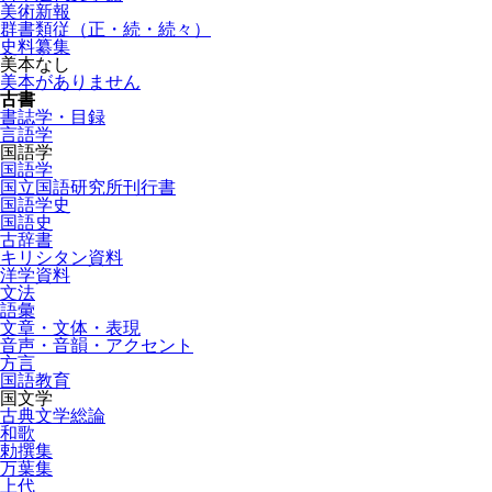
美術新報
群書類従（正・続・続々）
史料纂集
美本なし
美本がありません
古書
書誌学・目録
言語学
国語学
国語学
国立国語研究所刊行書
国語学史
国語史
古辞書
キリシタン資料
洋学資料
文法
語彙
文章・文体・表現
音声・音韻・アクセント
方言
国語教育
国文学
古典文学総論
和歌
勅撰集
万葉集
上代