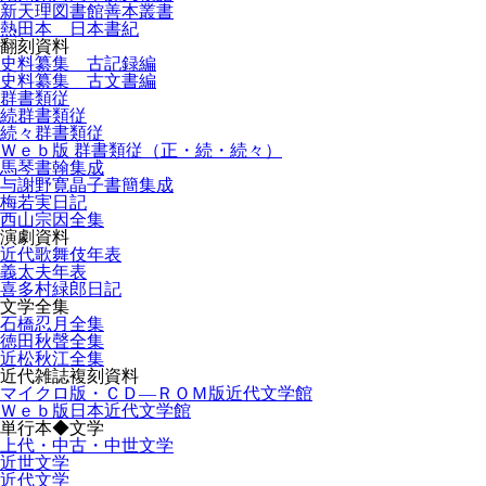
新天理図書館善本叢書
熱田本 日本書紀
翻刻資料
史料纂集 古記録編
史料纂集 古文書編
群書類従
続群書類従
続々群書類従
Ｗｅｂ版 群書類従（正・続・続々）
馬琴書翰集成
与謝野寛晶子書簡集成
梅若実日記
西山宗因全集
演劇資料
近代歌舞伎年表
義太夫年表
喜多村緑郎日記
文学全集
石橋忍月全集
徳田秋聲全集
近松秋江全集
近代雑誌複刻資料
マイクロ版・ＣＤ―ＲＯＭ版近代文学館
Ｗｅｂ版日本近代文学館
単行本◆文学
上代・中古・中世文学
近世文学
近代文学