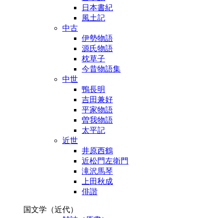
日本書紀
風土記
中古
伊勢物語
源氏物語
枕草子
今昔物語集
中世
鴨長明
吉田兼好
平家物語
曽我物語
太平記
近世
井原西鶴
近松門左衛門
滝沢馬琴
上田秋成
俳諧
国文学（近代）