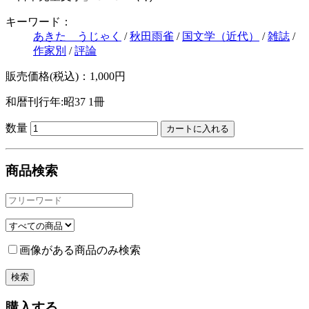
キーワード：
あきた うじゃく
/
秋田雨雀
/
国文学（近代）
/
雑誌
/
作家別
/
評論
販売価格(税込)：1,000円
和暦刊行年:昭37
1冊
数量
商品検索
画像がある商品のみ検索
購入する