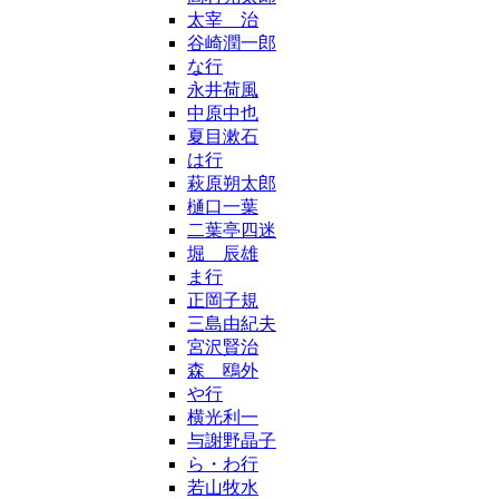
太宰 治
谷崎潤一郎
な行
永井荷風
中原中也
夏目漱石
は行
萩原朔太郎
樋口一葉
二葉亭四迷
堀 辰雄
ま行
正岡子規
三島由紀夫
宮沢賢治
森 鴎外
や行
横光利一
与謝野晶子
ら・わ行
若山牧水