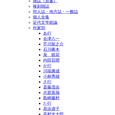
雑誌（原書）
複刻雑誌
同人誌・地方誌・一般誌
個人全集
近代文学総論
作家別
あ行
会津八一
芥川龍之介
石川啄木
泉 鏡花
内田百閒
か行
川端康成
小林秀雄
さ行
斎藤茂吉
志賀直哉
島崎藤村
た行
高浜虚子
高村光太郎