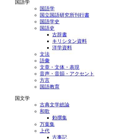
国語学
国語学
国立国語研究所刊行書
国語学史
国語史
古辞書
キリシタン資料
洋学資料
文法
語彙
文章・文体・表現
音声・音韻・アクセント
方言
国語教育
国文学
古典文学総論
和歌
勅撰集
万葉集
上代
古事記