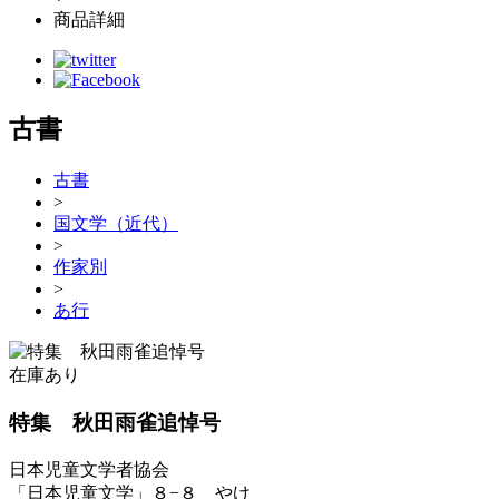
商品詳細
古書
古書
>
国文学（近代）
>
作家別
>
あ行
在庫あり
特集 秋田雨雀追悼号
日本児童文学者協会
「日本児童文学」８−８ やけ