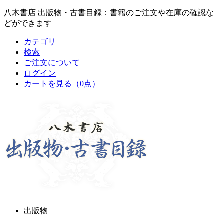
八木書店 出版物・古書目録：書籍のご注文や在庫の確認な
どができます
カテゴリ
検索
ご注文について
ログイン
カートを見る
（0点）
出版物