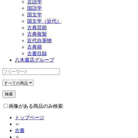
言語学
国語学
国文学
国文学（近代）
古典芸能
古典複製
近代自筆物
古典籍
古書目録
八木書店グループ
画像がある商品のみ検索
トップページ
＞
古書
＞