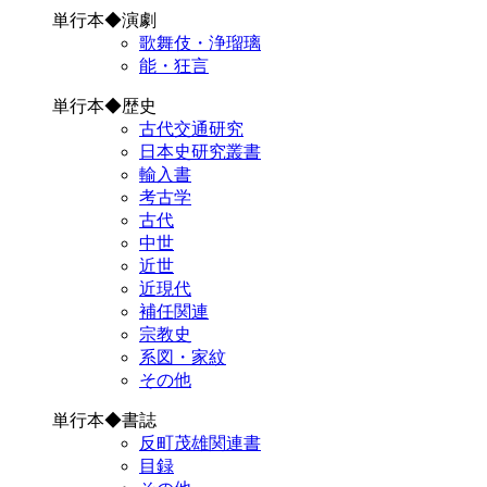
単行本◆演劇
歌舞伎・浄瑠璃
能・狂言
単行本◆歴史
古代交通研究
日本史研究叢書
輸入書
考古学
古代
中世
近世
近現代
補任関連
宗教史
系図・家紋
その他
単行本◆書誌
反町茂雄関連書
目録