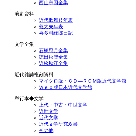
西山宗因全集
演劇資料
近代歌舞伎年表
義太夫年表
喜多村緑郎日記
文学全集
石橋忍月全集
徳田秋聲全集
近松秋江全集
近代雑誌複刻資料
マイクロ版・ＣＤ―ＲＯＭ版近代文学館
Ｗｅｂ版日本近代文学館
単行本◆文学
上代・中古・中世文学
近世文学
近代文学
近代文学研究双書
その他