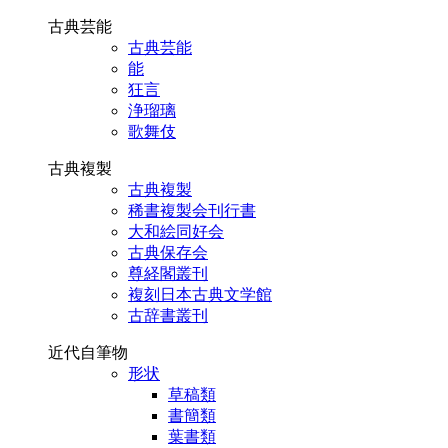
古典芸能
古典芸能
能
狂言
浄瑠璃
歌舞伎
古典複製
古典複製
稀書複製会刊行書
大和絵同好会
古典保存会
尊経閣叢刊
複刻日本古典文学館
古辞書叢刊
近代自筆物
形状
草稿類
書簡類
葉書類