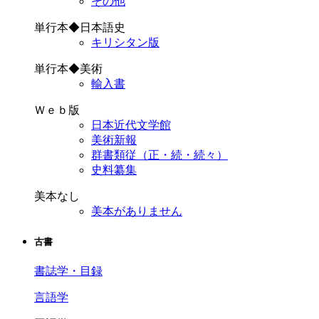
その他
単行本◆日本語史
キリシタン版
単行本◆美術
輸入書
Ｗｅｂ版
日本近代文学館
美術新報
群書類従（正・続・続々）
史料纂集
美本なし
美本がありません
古書
書誌学・目録
言語学