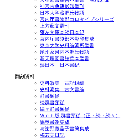
神宮古典籍影印叢刊
日本大学蔵源氏物語
宮内庁書陵部コロタイプシリーズ
上方藝文叢刊
蓬左文庫本続日本紀
宮内庁書陵部本影印集成
東京大学史料編纂所叢書
尾州家河内本源氏物語
新天理図書館善本叢書
熱田本 日本書紀
翻刻資料
史料纂集 古記録編
史料纂集 古文書編
群書類従
続群書類従
続々群書類従
Ｗｅｂ版 群書類従（正・続・続々）
馬琴書翰集成
与謝野寛晶子書簡集成
梅若実日記