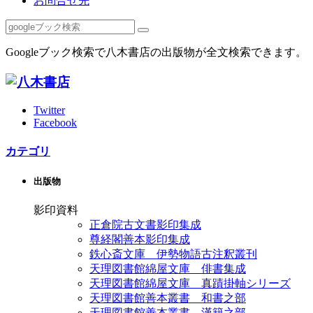
お問合せ先
Googleブック検索で八木書店の出版物が全文検索できます。
Twitter
Facebook
カテゴリ
出版物
影印資料
正倉院古文書影印集成
尊経閣善本影印集成
鉄心斎文庫 伊勢物語古注釈叢刊
天理図書館綿屋文庫 俳書集成
天理図書館綿屋文庫 真蹟掛軸シリーズ
天理図書館善本叢書 和書之部
天理図書館善本叢書 漢籍之部