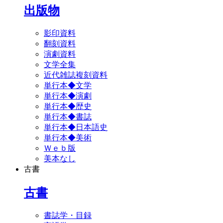
出版物
影印資料
翻刻資料
演劇資料
文学全集
近代雑誌複刻資料
単行本◆文学
単行本◆演劇
単行本◆歴史
単行本◆書誌
単行本◆日本語史
単行本◆美術
Ｗｅｂ版
美本なし
古書
古書
書誌学・目録