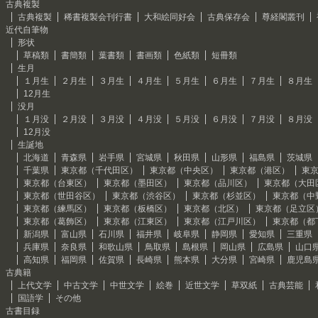
古典複製
古典複製
稀書複製会刊行書
大和絵同好会
古典保存会
尊経閣叢刊
近代自筆物
形状
草稿類
書簡類
葉書類
書画類
色紙類
短冊類
生月
１月生
２月生
３月生
４月生
５月生
６月生
７月生
８月生
12月生
没月
１月没
２月没
３月没
４月没
５月没
６月没
７月没
８月没
12月没
生誕地
北海道
青森県
岩手県
宮城県
秋田県
山形県
福島県
茨城県
千葉県
東京都（千代田区）
東京都（中央区）
東京都（港区）
東
東京都（台東区）
東京都（墨田区）
東京都（品川区）
東京都（大田
東京都（世田谷区）
東京都（渋谷区）
東京都（杉並区）
東京都（中
東京都（練馬区）
東京都（板橋区）
東京都（北区）
東京都（足立区
東京都（葛飾区）
東京都（江東区）
東京都（江戸川区）
東京都（都
新潟県
富山県
石川県
福井県
岐阜県
静岡県
愛知県
三重県
兵庫県
奈良県
和歌山県
鳥取県
島根県
岡山県
広島県
山口
高知県
福岡県
佐賀県
長崎県
熊本県
大分県
宮崎県
鹿児島
古典籍
上代文学
中古文学
中世文学
絵巻
近世文学
草双紙
古典芸能
国語学
その他
古書目録