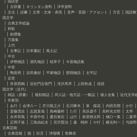
国語史
古辞書
キリシタン資料
洋学資料
文法
語彙
文章・文体・表現
音声・音韻・アクセント
方言
国語教
国文学
古典文学総論
和歌
勅撰集
万葉集
上代
古事記
日本書紀
風土記
中古
伊勢物語
源氏物語
枕草子
今昔物語集
中世
鴨長明
吉田兼好
平家物語
曽我物語
太平記
近世
井原西鶴
近松門左衛門
滝沢馬琴
上田秋成
俳諧
国文学（近代）
雑誌（原書）
複刻雑誌
同人誌・地方誌・一般誌
個人全集
近代文学
作家別
あ行
会津八一
芥川龍之介
石川啄木
泉 鏡花
内田百閒
か行
斎藤茂吉
志賀直哉
島崎藤村
た行
高浜虚子
高村光太郎
太宰 
永井荷風
中原中也
夏目漱石
は行
萩原朔太郎
樋口一葉
二葉亭
正岡子規
三島由紀夫
宮沢賢治
森 鴎外
や行
横光利一
与謝野
古典芸能
古典芸能
能
狂言
浄瑠璃
歌舞伎