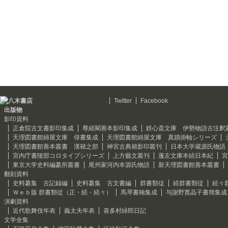
Twitter
Facebook
出版物
影印資料
正倉院古文書影印集成
尊経閣善本影印集成
鉄心斎文庫 伊勢物語古注釈
天理図書館綿屋文庫 俳書集成
天理図書館綿屋文庫 真蹟掛軸シリーズ
天理図書館善本叢書 漢籍之部
神宮古典籍影印叢刊
日本大学蔵源氏物語
宮内庁書陵部コロタイプシリーズ
上方藝文叢刊
蓬左文庫本続日本紀
宮
東京大学史料編纂所叢書
尾州家河内本源氏物語
新天理図書館善本叢書
翻刻資料
史料纂集 古記録編
史料纂集 古文書編
群書類従
続群書類従
続々
Ｗｅｂ版 群書類従（正・続・続々）
馬琴書翰集成
与謝野寛晶子書簡集成
演劇資料
近代歌舞伎年表
義太夫年表
喜多村緑郎日記
文学全集