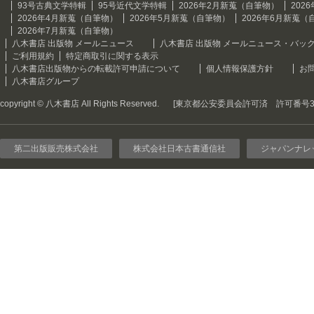
93号古典文学特輯
95号近代文学特輯
2026年2月新蒐（自筆物）
202
2026年4月新蒐（自筆物）
2026年5月新蒐（自筆物）
2026年6月新蒐（
2026年7月新蒐（自筆物）
八木書店 出版物 メールニュース
八木書店 出版物 メールニュース・バッ
ご利用規約
特定商取引に関する表示
八木書店出版物からの転載許可申請について
個人情報保護方針
お
八木書店グループ
copyright © 八木書店 All Rights Reserved.
[東京都公安委員会許可済 許可番号301
第二出版販売株式会社
株式会社日本古書通信社
ジャパンナレ