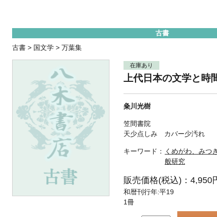
古書
古書
>
国文学
>
万葉集
在庫あり
上代日本の文学と時
粂川光樹
笠間書院
天少点しみ カバー少汚れ
キーワード：
くめがわ、みつ
般研究
販売価格(税込)：4,950
和暦刊行年:平19
1冊