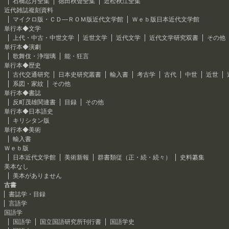
石橋忍月全集
徳田秋聲全集
近松秋江全集
近代雑誌複刻資料
マイクロ版・ＣＤ―ＲＯＭ版近代文学館
Ｗｅｂ版日本近代文学館
単行本◆文学
上代・中古・中世文学
近世文学
近代文学
近代文学研究双書
その他
単行本◆演劇
歌舞伎・浄瑠璃
能・狂言
単行本◆歴史
古代交通研究
日本史研究叢書
輸入書
考古学
古代
中世
近世
系図・家紋
その他
単行本◆書誌
反町茂雄関連書
目録
その他
単行本◆日本語史
キリシタン版
単行本◆美術
輸入書
Ｗｅｂ版
日本近代文学館
美術新報
群書類従（正・続・続々）
史料纂集
美本なし
美本がありません
古書
書誌学・目録
言語学
国語学
国語学
国立国語研究所刊行書
国語学史