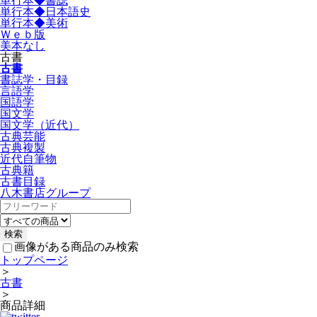
単行本◆書誌
単行本◆日本語史
単行本◆美術
Ｗｅｂ版
美本なし
古書
古書
書誌学・目録
言語学
国語学
国文学
国文学（近代）
古典芸能
古典複製
近代自筆物
古典籍
古書目録
八木書店グループ
画像がある商品のみ検索
トップページ
＞
古書
＞
商品詳細