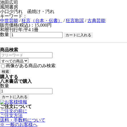
池田広司
風間書房
小口少汚れ 函焼け・汚れ
キーワード：
中世芸能
/
狂言（台本・伝書）
/
狂言歌謡
/
古典芸能
販売価格(税込)：15,000円
和暦刊行年:平4
1冊
数量
商品検索
画像がある商品のみ検索
購入する
八木書店で購入
数量
ご注文について
ご注文の前に
ご注文方法
送料・手数料について
※ 一般のお客様へ