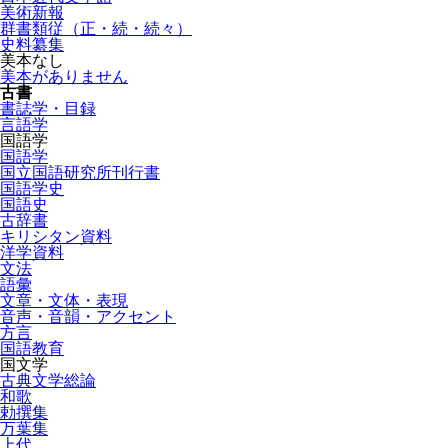
美術新報
群書類従（正・続・続々）
史料纂集
美本なし
美本がありません
古書
書誌学・目録
言語学
国語学
国語学
国立国語研究所刊行書
国語学史
国語史
古辞書
キリシタン資料
洋学資料
文法
語彙
文章・文体・表現
音声・音韻・アクセント
方言
国語教育
国文学
古典文学総論
和歌
勅撰集
万葉集
上代