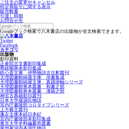
ご注文の変更やキャンセル
特定商取引に関する表示
販売数量
引渡し時期
お問合せ先
Googleブック検索で八木書店の出版物が全文検索できます。
Twitter
Facebook
カテゴリ
出版物
影印資料
正倉院古文書影印集成
尊経閣善本影印集成
鉄心斎文庫 伊勢物語古注釈叢刊
天理図書館綿屋文庫 俳書集成
天理図書館綿屋文庫 真蹟掛軸シリーズ
天理図書館善本叢書 和書之部
天理図書館善本叢書 漢籍之部
神宮古典籍影印叢刊
日本大学蔵源氏物語
宮内庁書陵部コロタイプシリーズ
上方藝文叢刊
蓬左文庫本続日本紀
宮内庁書陵部本影印集成
東京大学史料編纂所叢書
尾州家河内本源氏物語