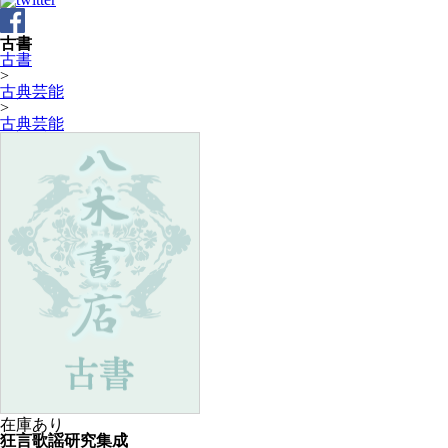
古書
古書
>
古典芸能
>
古典芸能
在庫あり
狂言歌謡研究集成