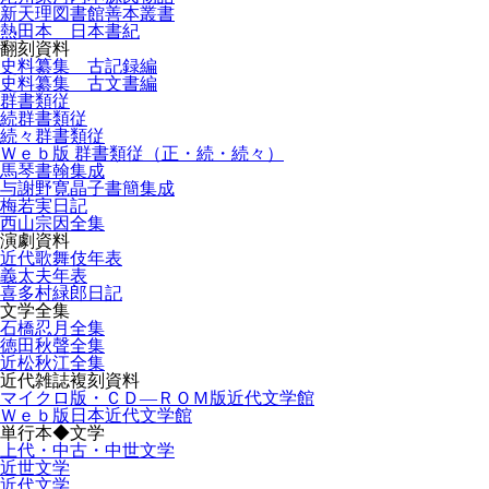
新天理図書館善本叢書
熱田本 日本書紀
翻刻資料
史料纂集 古記録編
史料纂集 古文書編
群書類従
続群書類従
続々群書類従
Ｗｅｂ版 群書類従（正・続・続々）
馬琴書翰集成
与謝野寛晶子書簡集成
梅若実日記
西山宗因全集
演劇資料
近代歌舞伎年表
義太夫年表
喜多村緑郎日記
文学全集
石橋忍月全集
徳田秋聲全集
近松秋江全集
近代雑誌複刻資料
マイクロ版・ＣＤ―ＲＯＭ版近代文学館
Ｗｅｂ版日本近代文学館
単行本◆文学
上代・中古・中世文学
近世文学
近代文学