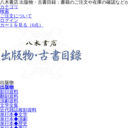
八木書店 出版物・古書目録：書籍のご注文や在庫の確認など
カテゴリ
検索
ご注文について
ログイン
カートを見る
（0点）
出版物
出版物
影印資料
翻刻資料
演劇資料
文学全集
近代雑誌複刻資料
単行本◆文学
単行本◆演劇
単行本◆歴史