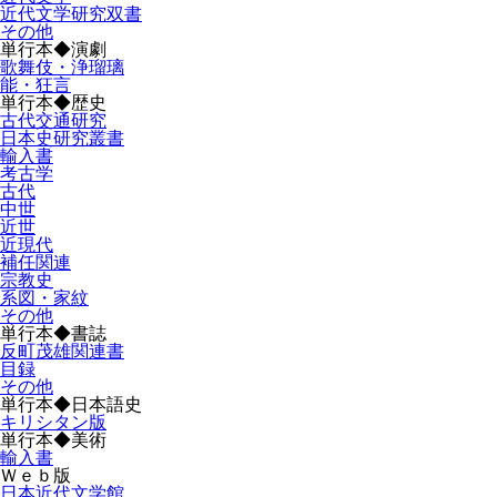
近代文学研究双書
その他
単行本◆演劇
歌舞伎・浄瑠璃
能・狂言
単行本◆歴史
古代交通研究
日本史研究叢書
輸入書
考古学
古代
中世
近世
近現代
補任関連
宗教史
系図・家紋
その他
単行本◆書誌
反町茂雄関連書
目録
その他
単行本◆日本語史
キリシタン版
単行本◆美術
輸入書
Ｗｅｂ版
日本近代文学館