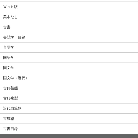
Ｗｅｂ版
美本なし
古書
書誌学・目録
言語学
国語学
国文学
国文学（近代）
古典芸能
古典複製
近代自筆物
古典籍
古書目録