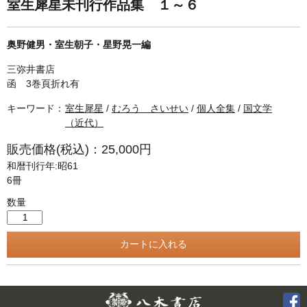
単行本◆日本語史
古書目録
室生犀星未刊行作品集 １～６
単行本◆美術
奥野健男・室生朝子・星野晃一編
Ｗｅｂ版
三弥井書店
美本なし
函 3巻頁折れ有
キーワード：
室生犀星
/
むろう さいせい
/
個人全集
/
国文学
（近代）
販売価格(税込)：25,000円
和暦刊行年:昭61
6冊
数量
Twitter
F