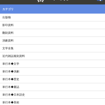
カテゴリ
出版物
影印資料
翻刻資料
演劇資料
文学全集
近代雑誌複刻資料
単行本◆文学
単行本◆演劇
単行本◆歴史
単行本◆書誌
単行本◆日本語史
単行本◆美術