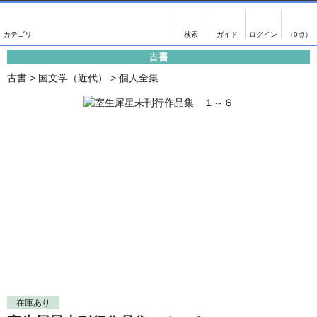
出版物
古書
画像がある商品のみ検索
（0点）
古書
出版物
古書
古書
>
国文学（近代）
>
個人全集
影印資料
書誌学・目録
翻刻資料
言語学
演劇資料
国語学
文学全集
国文学
近代雑誌複刻資料
国文学（近代）
単行本◆文学
古典芸能
単行本◆演劇
古典複製
単行本◆歴史
近代自筆物
単行本◆書誌
古典籍
在庫あり