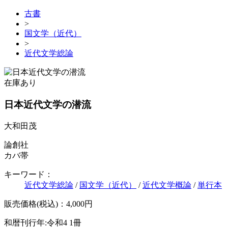
古書
>
国文学（近代）
>
近代文学総論
在庫あり
日本近代文学の潜流
大和田茂
論創社
カバ帯
キーワード：
近代文学総論
/
国文学（近代）
/
近代文学概論
/
単行本
販売価格(税込)：4,000円
和暦刊行年:令和4
1冊