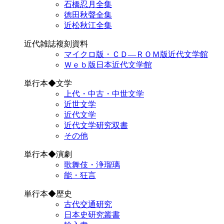
石橋忍月全集
徳田秋聲全集
近松秋江全集
近代雑誌複刻資料
マイクロ版・ＣＤ―ＲＯＭ版近代文学館
Ｗｅｂ版日本近代文学館
単行本◆文学
上代・中古・中世文学
近世文学
近代文学
近代文学研究双書
その他
単行本◆演劇
歌舞伎・浄瑠璃
能・狂言
単行本◆歴史
古代交通研究
日本史研究叢書