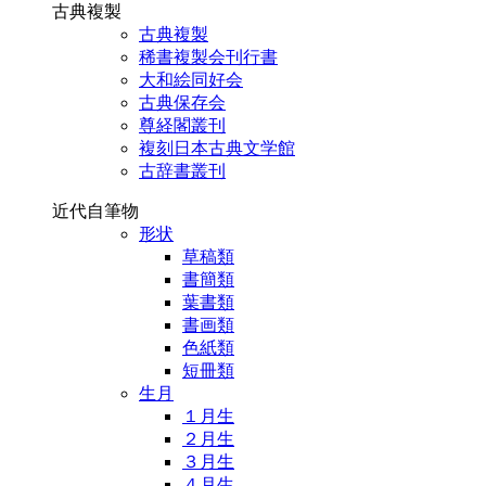
古典複製
古典複製
稀書複製会刊行書
大和絵同好会
古典保存会
尊経閣叢刊
複刻日本古典文学館
古辞書叢刊
近代自筆物
形状
草稿類
書簡類
葉書類
書画類
色紙類
短冊類
生月
１月生
２月生
３月生
４月生