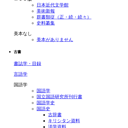
日本近代文学館
美術新報
群書類従（正・続・続々）
史料纂集
美本なし
美本がありません
古書
書誌学・目録
言語学
国語学
国語学
国立国語研究所刊行書
国語学史
国語史
古辞書
キリシタン資料
洋学資料