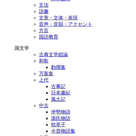
文法
語彙
文章・文体・表現
音声・音韻・アクセント
方言
国語教育
国文学
古典文学総論
和歌
勅撰集
万葉集
上代
古事記
日本書紀
風土記
中古
伊勢物語
源氏物語
枕草子
今昔物語集