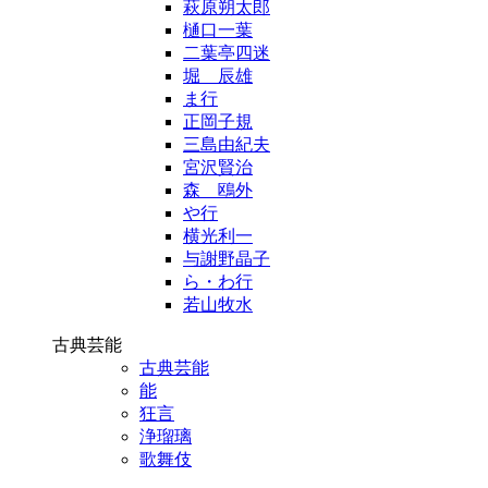
萩原朔太郎
樋口一葉
二葉亭四迷
堀 辰雄
ま行
正岡子規
三島由紀夫
宮沢賢治
森 鴎外
や行
横光利一
与謝野晶子
ら・わ行
若山牧水
古典芸能
古典芸能
能
狂言
浄瑠璃
歌舞伎