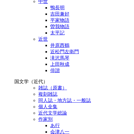
中世
鴨長明
吉田兼好
平家物語
曽我物語
太平記
近世
井原西鶴
近松門左衛門
滝沢馬琴
上田秋成
俳諧
国文学（近代）
雑誌（原書）
複刻雑誌
同人誌・地方誌・一般誌
個人全集
近代文学総論
作家別
あ行
会津八一