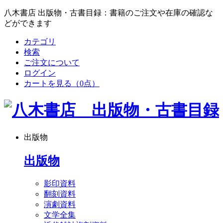
八木書店 出版物・古書目録：書籍のご注文や在庫の確認な
どができます
カテゴリ
検索
ご注文について
ログイン
カートを見る
（0点）
出版物
出版物
影印資料
翻刻資料
演劇資料
文学全集