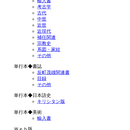
輸入書
考古学
古代
中世
近世
近現代
補任関連
宗教史
系図・家紋
その他
単行本◆書誌
反町茂雄関連書
目録
その他
単行本◆日本語史
キリシタン版
単行本◆美術
輸入書
Ｗｅｂ版