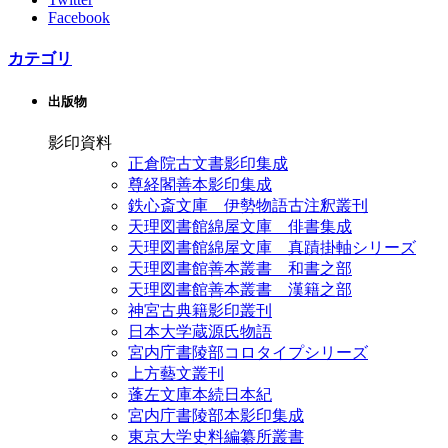
Facebook
カテゴリ
出版物
影印資料
正倉院古文書影印集成
尊経閣善本影印集成
鉄心斎文庫 伊勢物語古注釈叢刊
天理図書館綿屋文庫 俳書集成
天理図書館綿屋文庫 真蹟掛軸シリーズ
天理図書館善本叢書 和書之部
天理図書館善本叢書 漢籍之部
神宮古典籍影印叢刊
日本大学蔵源氏物語
宮内庁書陵部コロタイプシリーズ
上方藝文叢刊
蓬左文庫本続日本紀
宮内庁書陵部本影印集成
東京大学史料編纂所叢書