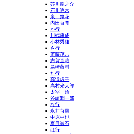
芥川龍之介
石川啄木
泉 鏡花
内田百閒
か行
川端康成
小林秀雄
さ行
斎藤茂吉
志賀直哉
島崎藤村
た行
高浜虚子
高村光太郎
太宰 治
谷崎潤一郎
な行
永井荷風
中原中也
夏目漱石
は行