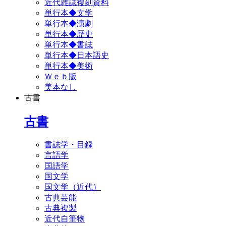
近代雑誌複刻資料
単行本◆文学
単行本◆演劇
単行本◆歴史
単行本◆書誌
単行本◆日本語史
単行本◆美術
Ｗｅｂ版
美本なし
古書
古書
書誌学・目録
言語学
国語学
国文学
国文学（近代）
古典芸能
古典複製
近代自筆物