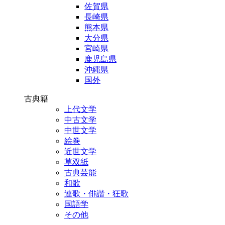
佐賀県
長崎県
熊本県
大分県
宮崎県
鹿児島県
沖縄県
国外
古典籍
上代文学
中古文学
中世文学
絵巻
近世文学
草双紙
古典芸能
和歌
連歌・俳諧・狂歌
国語学
その他