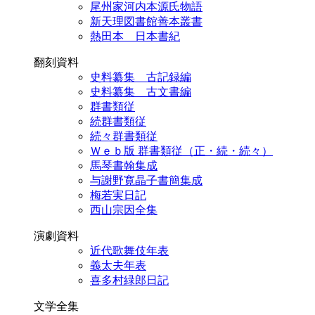
尾州家河内本源氏物語
新天理図書館善本叢書
熱田本 日本書紀
翻刻資料
史料纂集 古記録編
史料纂集 古文書編
群書類従
続群書類従
続々群書類従
Ｗｅｂ版 群書類従（正・続・続々）
馬琴書翰集成
与謝野寛晶子書簡集成
梅若実日記
西山宗因全集
演劇資料
近代歌舞伎年表
義太夫年表
喜多村緑郎日記
文学全集