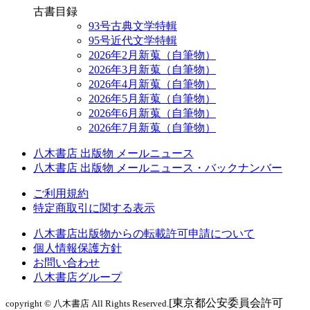
古書目録
93号古典文学特輯
95号近代文学特輯
2026年2月新蒐（自筆物）
2026年3月新蒐（自筆物）
2026年4月新蒐（自筆物）
2026年5月新蒐（自筆物）
2026年6月新蒐（自筆物）
2026年7月新蒐（自筆物）
八木書店 出版物 メールニュース
八木書店 出版物 メールニュース・バックナンバー
ご利用規約
特定商取引に関する表示
八木書店出版物からの転載許可申請について
個人情報保護方針
お問い合わせ
八木書店グループ
[東京都公安委員会許可
copyright © 八木書店 All Rights Reserved.