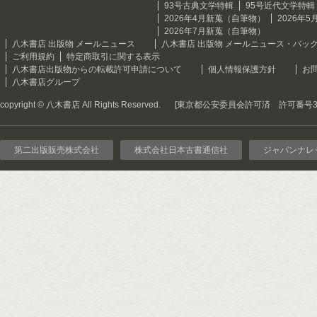
93号古典文学特輯
95号近代文学特輯
2026年4月新蒐（自筆物）
2026年
2026年7月新蒐（自筆物）
八木書店 出版物 メールニュース
八木書店 出版物 メールニュース・バッ
ご利用規約
特定商取引に関する表示
八木書店出版物からの転載許可申請について
個人情報保護方針
お
八木書店グループ
copyright © 八木書店 All Rights Reserved.
[東京都公安委員会許可済 許可番号301
第二出版販売株式会社
株式会社日本古書通信社
ジャパンナレ