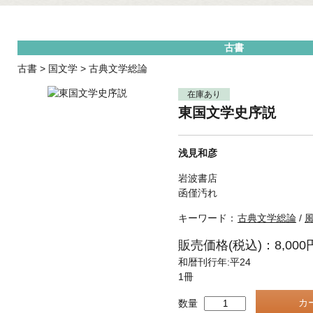
古書
古書
>
国文学
>
古典文学総論
在庫あり
東国文学史序説
浅見和彦
岩波書店
函僅汚れ
キーワード：
古典文学総論
/
販売価格(税込)：8,000
和暦刊行年:平24
1冊
数量