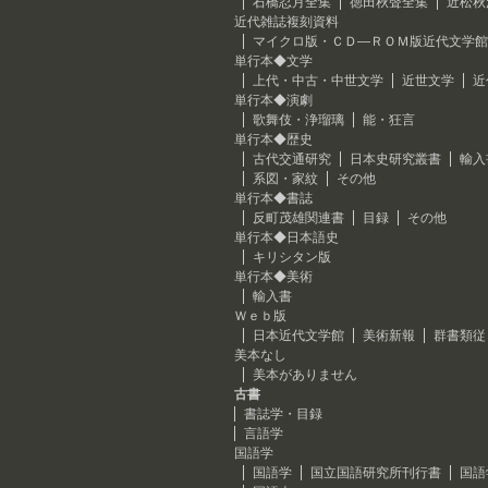
石橋忍月全集
徳田秋聲全集
近松秋
近代雑誌複刻資料
マイクロ版・ＣＤ―ＲＯＭ版近代文学館
単行本◆文学
上代・中古・中世文学
近世文学
近
単行本◆演劇
歌舞伎・浄瑠璃
能・狂言
単行本◆歴史
古代交通研究
日本史研究叢書
輸入
系図・家紋
その他
単行本◆書誌
反町茂雄関連書
目録
その他
単行本◆日本語史
キリシタン版
単行本◆美術
輸入書
Ｗｅｂ版
日本近代文学館
美術新報
群書類従
美本なし
美本がありません
古書
書誌学・目録
言語学
国語学
国語学
国立国語研究所刊行書
国語