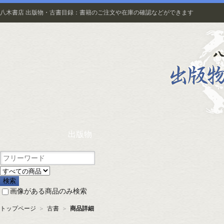
八木書店 出版物・古書目録：書籍のご注文や在庫の確認などができます
出版物
画像がある商品のみ検索
トップページ
＞
古書
＞
商品詳細