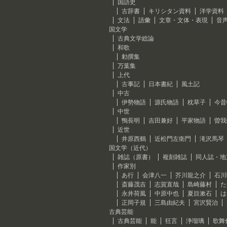
国語史
古辞書
キリシタン資料
洋学資料
文法
語彙
文章・文体・表現
音
国文学
古典文学総論
和歌
勅撰集
万葉集
上代
古事記
日本書紀
風土記
中古
伊勢物語
源氏物語
枕草子
今昔
中世
鴨長明
吉田兼好
平家物語
曽我
近世
井原西鶴
近松門左衛門
滝沢馬琴
国文学（近代）
雑誌（原書）
複刻雑誌
同人誌・地
作家別
あ行
会津八一
芥川龍之介
石川
斎藤茂吉
志賀直哉
島崎藤村
た
永井荷風
中原中也
夏目漱石
は
正岡子規
三島由紀夫
宮沢賢治
古典芸能
古典芸能
能
狂言
浄瑠璃
歌舞