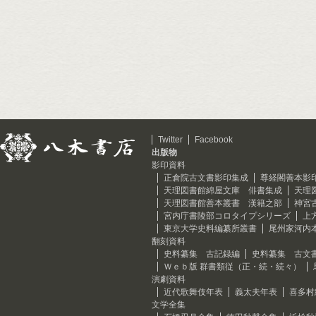
Twitter
Facebook
出版物
影印資料
正倉院古文書影印集成
尊経閣善本影
天理図書館綿屋文庫 俳書集成
天理
天理図書館善本叢書 漢籍之部
神宮
宮内庁書陵部コロタイプシリーズ
上
東京大学史料編纂所叢書
尾州家河内
翻刻資料
史料纂集 古記録編
史料纂集 古文
Ｗｅｂ版 群書類従（正・続・続々）
演劇資料
近代歌舞伎年表
義太夫年表
喜多村
文学全集