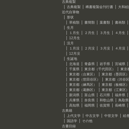
古典複製
古典複製
稀書複製会刊行書
大和絵
近代自筆物
形状
草稿類
書簡類
葉書類
書画類
生月
１月生
２月生
３月生
４月生
12月生
没月
１月没
２月没
３月没
４月没
12月没
生誕地
北海道
青森県
岩手県
宮城県
千葉県
東京都（千代田区）
東京
東京都（台東区）
東京都（墨田区
東京都（世田谷区）
東京都（渋谷
東京都（練馬区）
東京都（板橋区
東京都（葛飾区）
東京都（江東区
新潟県
富山県
石川県
福井県
兵庫県
奈良県
和歌山県
鳥取県
高知県
福岡県
佐賀県
長崎県
古典籍
上代文学
中古文学
中世文学
絵
国語学
その他
古書目録