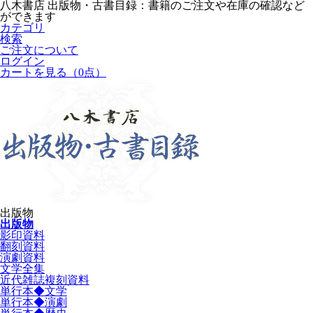
八木書店 出版物・古書目録：書籍のご注文や在庫の確認など
ができます
カテゴリ
検索
ご注文について
ログイン
カートを見る
（0点）
出版物
出版物
影印資料
翻刻資料
演劇資料
文学全集
近代雑誌複刻資料
単行本◆文学
単行本◆演劇