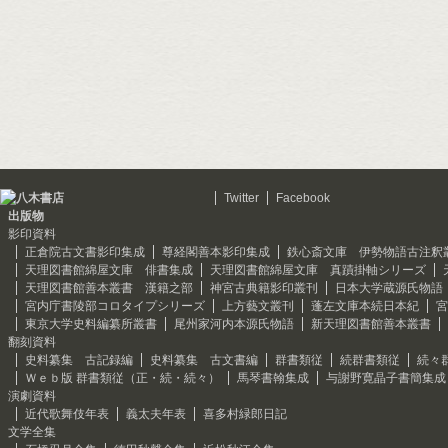
Twitter
Facebook
出版物
影印資料
正倉院古文書影印集成
尊経閣善本影印集成
鉄心斎文庫 伊勢物語古注釈
天理図書館綿屋文庫 俳書集成
天理図書館綿屋文庫 真蹟掛軸シリーズ
天理図書館善本叢書 漢籍之部
神宮古典籍影印叢刊
日本大学蔵源氏物語
宮内庁書陵部コロタイプシリーズ
上方藝文叢刊
蓬左文庫本続日本紀
宮
東京大学史料編纂所叢書
尾州家河内本源氏物語
新天理図書館善本叢書
翻刻資料
史料纂集 古記録編
史料纂集 古文書編
群書類従
続群書類従
続々
Ｗｅｂ版 群書類従（正・続・続々）
馬琴書翰集成
与謝野寛晶子書簡集成
演劇資料
近代歌舞伎年表
義太夫年表
喜多村緑郎日記
文学全集