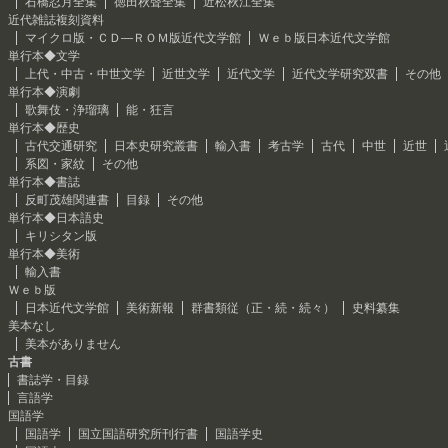
石橋忍月全集
徳田秋聲全集
近松秋江全集
近代雑誌複刻資料
マイクロ版・ＣＤ―ＲＯＭ版近代文学館
Ｗｅｂ版日本近代文学館
単行本◆文学
上代・中古・中世文学
近世文学
近代文学
近代文学研究双書
その他
単行本◆演劇
歌舞伎・浄瑠璃
能・狂言
単行本◆歴史
古代交通研究
日本史研究叢書
輸入書
考古学
古代
中世
近世
系図・家紋
その他
単行本◆書誌
反町茂雄関連書
目録
その他
単行本◆日本語史
キリシタン版
単行本◆美術
輸入書
Ｗｅｂ版
日本近代文学館
美術新報
群書類従（正・続・続々）
史料纂集
美本なし
美本がありません
古書
書誌学・目録
言語学
国語学
国語学
国立国語研究所刊行書
国語学史