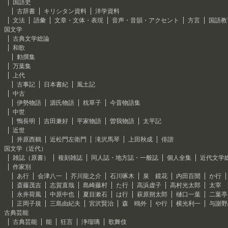
国語史
古辞書
キリシタン資料
洋学資料
文法
語彙
文章・文体・表現
音声・音韻・アクセント
方言
国語教
国文学
古典文学総論
和歌
勅撰集
万葉集
上代
古事記
日本書紀
風土記
中古
伊勢物語
源氏物語
枕草子
今昔物語集
中世
鴨長明
吉田兼好
平家物語
曽我物語
太平記
近世
井原西鶴
近松門左衛門
滝沢馬琴
上田秋成
俳諧
国文学（近代）
雑誌（原書）
複刻雑誌
同人誌・地方誌・一般誌
個人全集
近代文学
作家別
あ行
会津八一
芥川龍之介
石川啄木
泉 鏡花
内田百閒
か行
斎藤茂吉
志賀直哉
島崎藤村
た行
高浜虚子
高村光太郎
太宰 
永井荷風
中原中也
夏目漱石
は行
萩原朔太郎
樋口一葉
二葉亭
正岡子規
三島由紀夫
宮沢賢治
森 鴎外
や行
横光利一
与謝野
古典芸能
古典芸能
能
狂言
浄瑠璃
歌舞伎