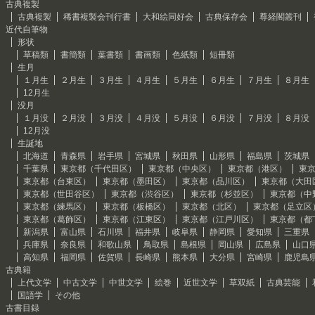
古典複製
古典複製
稀書複製会刊行書
大和絵同好会
古典保存会
尊経閣叢刊
近代自筆物
形状
草稿類
書簡類
葉書類
書画類
色紙類
短冊類
生月
１月生
２月生
３月生
４月生
５月生
６月生
７月生
８月生
12月生
没月
１月没
２月没
３月没
４月没
５月没
６月没
７月没
８月没
12月没
生誕地
北海道
青森県
岩手県
宮城県
秋田県
山形県
福島県
茨城県
千葉県
東京都（千代田区）
東京都（中央区）
東京都（港区）
東
東京都（台東区）
東京都（墨田区）
東京都（品川区）
東京都（大田
東京都（世田谷区）
東京都（渋谷区）
東京都（杉並区）
東京都（中
東京都（練馬区）
東京都（板橋区）
東京都（北区）
東京都（足立区
東京都（葛飾区）
東京都（江東区）
東京都（江戸川区）
東京都（都
新潟県
富山県
石川県
福井県
岐阜県
静岡県
愛知県
三重県
兵庫県
奈良県
和歌山県
鳥取県
島根県
岡山県
広島県
山口
高知県
福岡県
佐賀県
長崎県
熊本県
大分県
宮崎県
鹿児島
古典籍
上代文学
中古文学
中世文学
絵巻
近世文学
草双紙
古典芸能
国語学
その他
古書目録