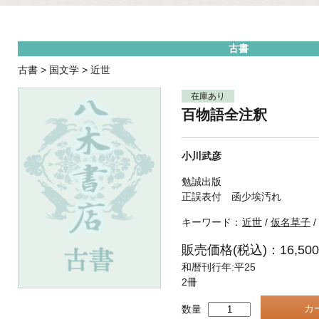
古書
古書
>
国文学
>
近世
在庫あり
百物語全注釈
小川武彦
勉誠出版
正誤表付 函少埃汚れ
キーワード：
近世
/
仮名草子
/
販売価格(税込)：16,50
和暦刊行年:平25
2冊
数量