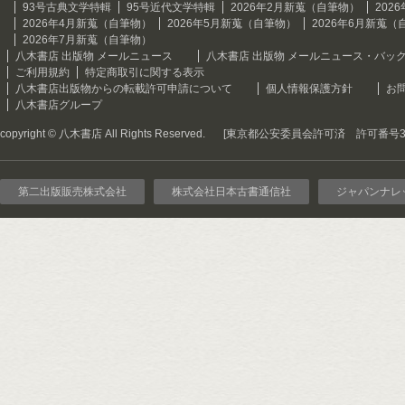
93号古典文学特輯
95号近代文学特輯
2026年2月新蒐（自筆物）
202
2026年4月新蒐（自筆物）
2026年5月新蒐（自筆物）
2026年6月新蒐（
2026年7月新蒐（自筆物）
八木書店 出版物 メールニュース
八木書店 出版物 メールニュース・バッ
ご利用規約
特定商取引に関する表示
八木書店出版物からの転載許可申請について
個人情報保護方針
お
八木書店グループ
copyright © 八木書店 All Rights Reserved.
[東京都公安委員会許可済 許可番号301
第二出版販売株式会社
株式会社日本古書通信社
ジャパンナレ