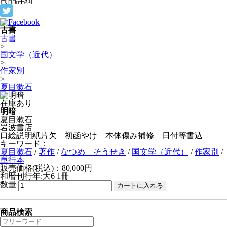
古書
古書
>
国文学（近代）
>
作家別
>
夏目漱石
在庫あり
明暗
夏目漱石
岩波書店
口絵説明紙片欠 初函やけ 本体傷み補修 日付等書込
キーワード：
夏目漱石
/
著作
/
なつめ そうせき
/
国文学（近代）
/
作家別
/
単行本
販売価格(税込)：80,000円
和暦刊行年:大6
1冊
数量
商品検索