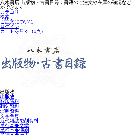
八木書店 出版物・古書目録：書籍のご注文や在庫の確認など
ができます
カテゴリ
検索
ご注文について
ログイン
カートを見る
（0点）
出版物
出版物
影印資料
翻刻資料
演劇資料
文学全集
近代雑誌複刻資料
単行本◆文学
単行本◆演劇