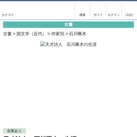
出版物
古書
画像がある商品のみ検索
（0点）
古書
出版物
古書
古書
>
国文学（近代）
>
作家別
>
石川啄木
影印資料
書誌学・目録
翻刻資料
言語学
演劇資料
国語学
文学全集
国文学
近代雑誌複刻資料
国文学（近代）
単行本◆文学
古典芸能
単行本◆演劇
古典複製
単行本◆歴史
近代自筆物
単行本◆書誌
古典籍
在庫あり