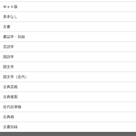
Ｗｅｂ版
美本なし
古書
書誌学・目録
言語学
国語学
国文学
国文学（近代）
古典芸能
古典複製
近代自筆物
古典籍
古書目録