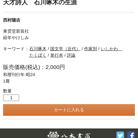
単行本◆日本語史
古書目録
天才詩人 石川啄木の生涯
単行本◆美術
西村陽吉
Ｗｅｂ版
東雲堂新装社
美本なし
経年やけしみ
キーワード：
石川啄木
/
国文学（近代）
/
作家別
/
いしかわ
たくぼく
/
単行本
/
評論
販売価格(税込)：2,000円
和暦刊行年:昭24
1冊
数量
Twitter
F