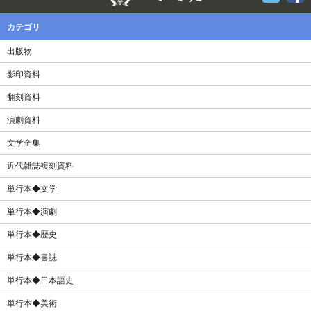
カテゴリ
出版物
影印資料
翻刻資料
演劇資料
文学全集
近代雑誌複刻資料
単行本◆文学
単行本◆演劇
単行本◆歴史
単行本◆書誌
単行本◆日本語史
単行本◆美術