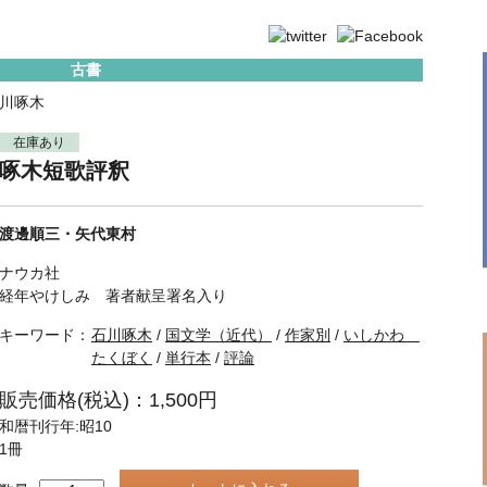
古書
川啄木
在庫あり
啄木短歌評釈
渡邊順三・矢代東村
ナウカ社
経年やけしみ 著者献呈署名入り
キーワード：
石川啄木
/
国文学（近代）
/
作家別
/
いしかわ
たくぼく
/
単行本
/
評論
販売価格(税込)：1,500円
和暦刊行年:昭10
1冊