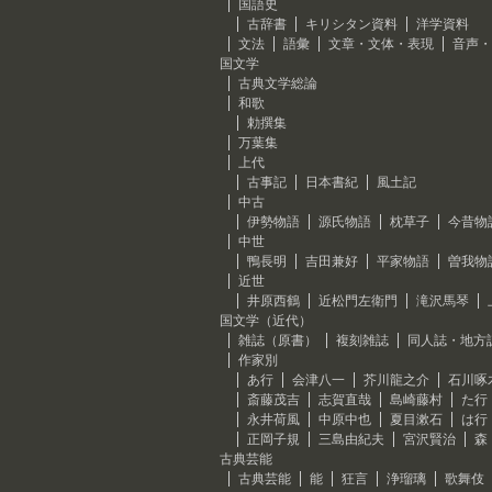
国語史
古辞書
キリシタン資料
洋学資料
文法
語彙
文章・文体・表現
音声・
国文学
古典文学総論
和歌
勅撰集
万葉集
上代
古事記
日本書紀
風土記
中古
伊勢物語
源氏物語
枕草子
今昔物
中世
鴨長明
吉田兼好
平家物語
曽我物
近世
井原西鶴
近松門左衛門
滝沢馬琴
国文学（近代）
雑誌（原書）
複刻雑誌
同人誌・地方
作家別
あ行
会津八一
芥川龍之介
石川啄
斎藤茂吉
志賀直哉
島崎藤村
た行
永井荷風
中原中也
夏目漱石
は行
正岡子規
三島由紀夫
宮沢賢治
森
古典芸能
古典芸能
能
狂言
浄瑠璃
歌舞伎