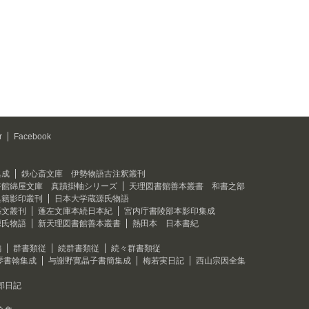
r
Facebook
集成
鉄心斎文庫 伊勢物語古注釈叢刊
書館綿屋文庫 真蹟掛軸シリーズ
天理図書館善本叢書 和書之部
典籍影印叢刊
日本大学蔵源氏物語
藝文叢刊
蓬左文庫本続日本紀
宮内庁書陵部本影印集成
源氏物語
新天理図書館善本叢書
熱田本 日本書紀
編
群書類従
続群書類従
続々群書類従
琴書翰集成
与謝野寛晶子書簡集成
梅若実日記
西山宗因全集
郎日記