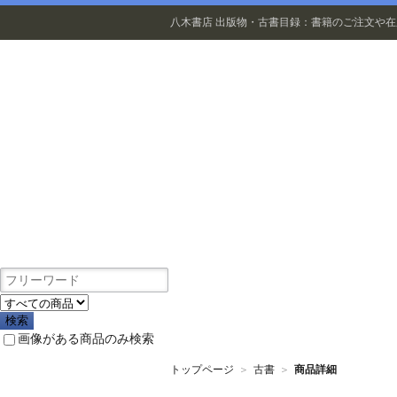
八木書店 出版物・古書目録：書籍のご注文や
出版物
画像がある商品のみ検索
トップページ
＞
古書
＞
商品詳細