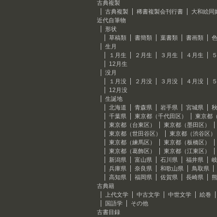
古典複製
古典複製
稀書複製会刊行書
大和絵同
近代自筆物
形状
草稿類
書簡類
葉書類
書画類
生月
１月生
２月生
３月生
４月生
12月生
没月
１月没
２月没
３月没
４月没
12月没
生誕地
北海道
青森県
岩手県
宮城県
千葉県
東京都（千代田区）
東京都
東京都（台東区）
東京都（墨田区）
東京都（世田谷区）
東京都（渋谷区）
東京都（練馬区）
東京都（板橋区）
東京都（葛飾区）
東京都（江東区）
新潟県
富山県
石川県
福井県
兵庫県
奈良県
和歌山県
鳥取県
高知県
福岡県
佐賀県
長崎県
古典籍
上代文学
中古文学
中世文学
絵巻
国語学
その他
古書目録