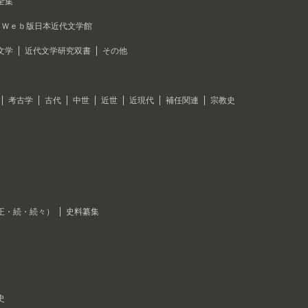
全集
Ｗｅｂ版日本近代文学館
文学
近代文学研究双書
その他
考古学
古代
中世
近世
近現代
補任関連
宗教史
正・続・続々）
史料纂集
史