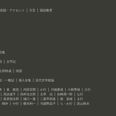
音韻・アクセント
方言
国語教育
語集
語
太平記
上田秋成
俳諧
誌・一般誌
個人全集
近代文学総論
木
泉 鏡花
内田百閒
か行
川端康成
小林秀雄
さ行
高浜虚子
高村光太郎
太宰 治
谷崎潤一郎
な行
萩原朔太郎
樋口一葉
二葉亭四迷
堀 辰雄
ま行
 鴎外
や行
横光利一
与謝野晶子
ら・わ行
若山牧水