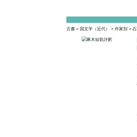
古書
>
国文学（近代）
>
作家別
>
石