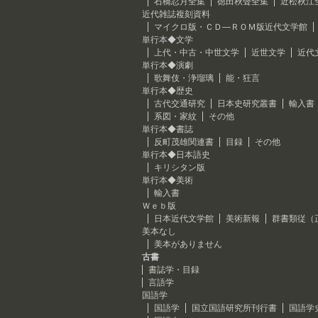
石橋忍月全集
徳田秋聲全集
近松秋江
近代雑誌複刻資料
マイクロ版・ＣＤ―ＲＯＭ版近代文学館
単行本◆文学
上代・中古・中世文学
近世文学
近代
単行本◆演劇
歌舞伎・浄瑠璃
能・狂言
単行本◆歴史
古代交通研究
日本史研究叢書
輸入書
系図・家紋
その他
単行本◆書誌
反町茂雄関連書
目録
その他
単行本◆日本語史
キリシタン版
単行本◆美術
輸入書
Ｗｅｂ版
日本近代文学館
美術新報
群書類従（
美本なし
美本がありません
古書
書誌学・目録
言語学
国語学
国語学
国立国語研究所刊行書
国語学