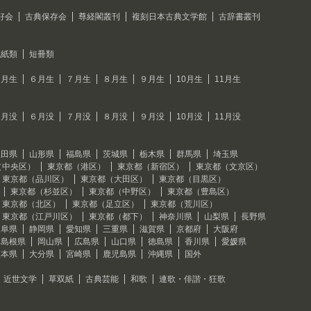
好会
古典保存会
尊経閣叢刊
複刻日本古典文学館
古辞書叢刊
色紙類
短冊類
５月生
６月生
７月生
８月生
９月生
10月生
11月生
５月没
６月没
７月没
８月没
９月没
10月没
11月没
秋田県
山形県
福島県
茨城県
栃木県
群馬県
埼玉県
（中央区）
東京都（港区）
東京都（新宿区）
東京都（文京区）
東京都（品川区）
東京都（大田区）
東京都（目黒区）
東京都（杉並区）
東京都（中野区）
東京都（豊島区）
東京都（北区）
東京都（足立区）
東京都（荒川区）
東京都（江戸川区）
東京都（都下）
神奈川県
山梨県
長野県
岐阜県
静岡県
愛知県
三重県
滋賀県
京都府
大阪府
島根県
岡山県
広島県
山口県
徳島県
香川県
愛媛県
熊本県
大分県
宮崎県
鹿児島県
沖縄県
国外
近世文学
草双紙
古典芸能
和歌
連歌・俳諧・狂歌