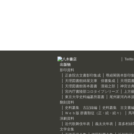
Twitte
出版物
影印資料
正倉院古文書影印集成
尊経閣善本影印
天理図書館綿屋文庫 俳書集成
天理図
天理図書館善本叢書 漢籍之部
神宮古
宮内庁書陵部コロタイプシリーズ
上方
東京大学史料編纂所叢書
尾州家河内本
翻刻資料
史料纂集 古記録編
史料纂集 古文書
Ｗｅｂ版 群書類従（正・続・続々）
馬
演劇資料
近代歌舞伎年表
義太夫年表
喜多村緑
文学全集