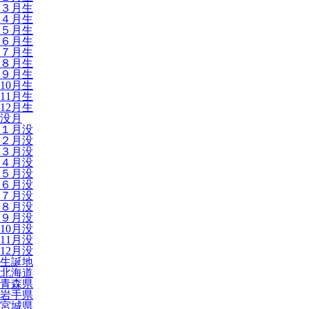
３月生
４月生
５月生
６月生
７月生
８月生
９月生
10月生
11月生
12月生
没月
１月没
２月没
３月没
４月没
５月没
６月没
７月没
８月没
９月没
10月没
11月没
12月没
生誕地
北海道
青森県
岩手県
宮城県