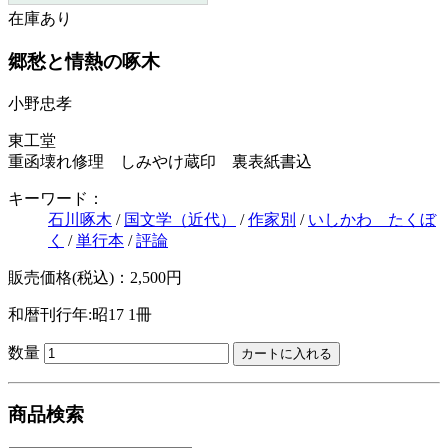
在庫あり
郷愁と情熱の啄木
小野忠孝
東工堂
重函壊れ修理 しみやけ蔵印 裏表紙書込
キーワード：
石川啄木
/
国文学（近代）
/
作家別
/
いしかわ たくぼ
く
/
単行本
/
評論
販売価格(税込)：2,500円
和暦刊行年:昭17
1冊
数量
商品検索