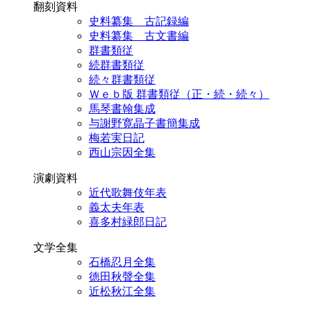
翻刻資料
史料纂集 古記録編
史料纂集 古文書編
群書類従
続群書類従
続々群書類従
Ｗｅｂ版 群書類従（正・続・続々）
馬琴書翰集成
与謝野寛晶子書簡集成
梅若実日記
西山宗因全集
演劇資料
近代歌舞伎年表
義太夫年表
喜多村緑郎日記
文学全集
石橋忍月全集
徳田秋聲全集
近松秋江全集