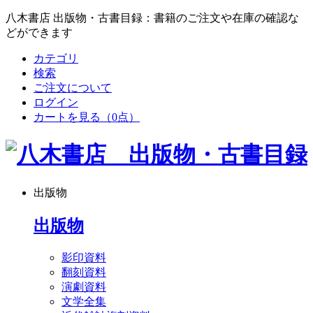
八木書店 出版物・古書目録：書籍のご注文や在庫の確認な
どができます
カテゴリ
検索
ご注文について
ログイン
カートを見る
（0点）
出版物
出版物
影印資料
翻刻資料
演劇資料
文学全集