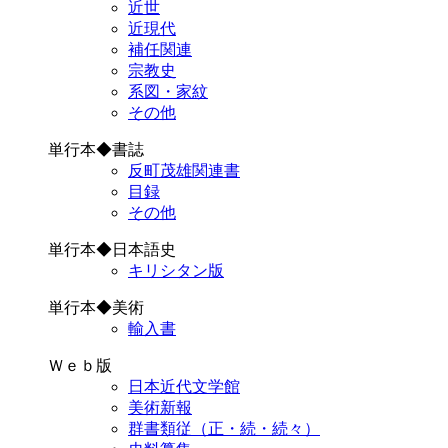
近世
近現代
補任関連
宗教史
系図・家紋
その他
単行本◆書誌
反町茂雄関連書
目録
その他
単行本◆日本語史
キリシタン版
単行本◆美術
輸入書
Ｗｅｂ版
日本近代文学館
美術新報
群書類従（正・続・続々）