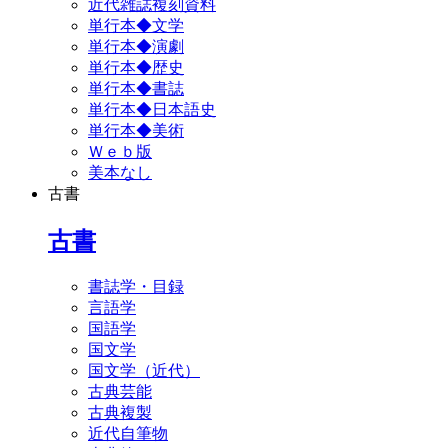
近代雑誌複刻資料
単行本◆文学
単行本◆演劇
単行本◆歴史
単行本◆書誌
単行本◆日本語史
単行本◆美術
Ｗｅｂ版
美本なし
古書
古書
書誌学・目録
言語学
国語学
国文学
国文学（近代）
古典芸能
古典複製
近代自筆物