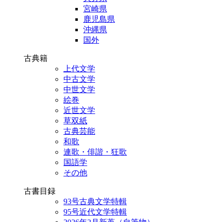
宮崎県
鹿児島県
沖縄県
国外
古典籍
上代文学
中古文学
中世文学
絵巻
近世文学
草双紙
古典芸能
和歌
連歌・俳諧・狂歌
国語学
その他
古書目録
93号古典文学特輯
95号近代文学特輯