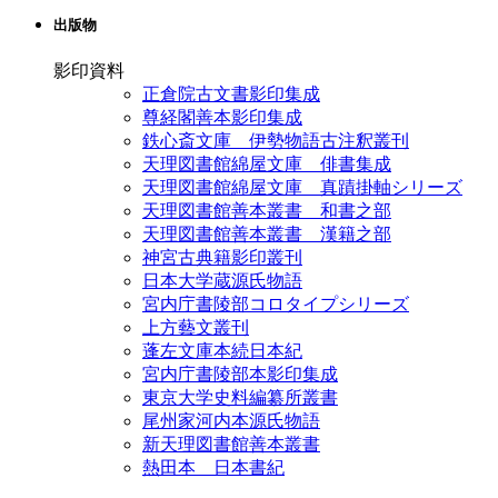
出版物
影印資料
正倉院古文書影印集成
尊経閣善本影印集成
鉄心斎文庫 伊勢物語古注釈叢刊
天理図書館綿屋文庫 俳書集成
天理図書館綿屋文庫 真蹟掛軸シリーズ
天理図書館善本叢書 和書之部
天理図書館善本叢書 漢籍之部
神宮古典籍影印叢刊
日本大学蔵源氏物語
宮内庁書陵部コロタイプシリーズ
上方藝文叢刊
蓬左文庫本続日本紀
宮内庁書陵部本影印集成
東京大学史料編纂所叢書
尾州家河内本源氏物語
新天理図書館善本叢書
熱田本 日本書紀