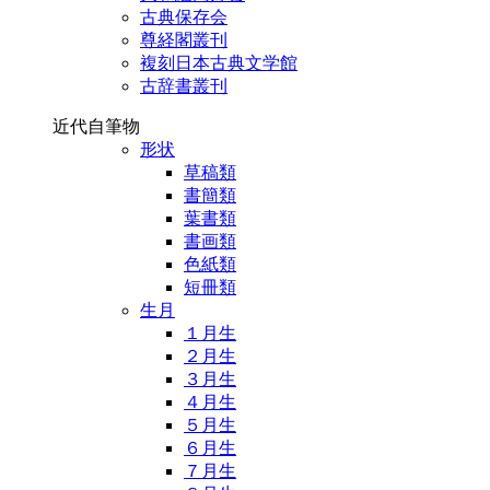
古典保存会
尊経閣叢刊
複刻日本古典文学館
古辞書叢刊
近代自筆物
形状
草稿類
書簡類
葉書類
書画類
色紙類
短冊類
生月
１月生
２月生
３月生
４月生
５月生
６月生
７月生