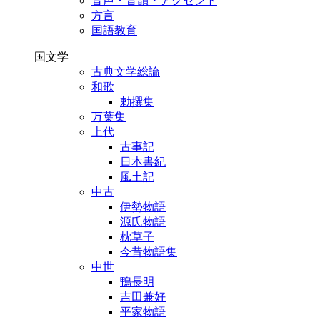
音声・音韻・アクセント
方言
国語教育
国文学
古典文学総論
和歌
勅撰集
万葉集
上代
古事記
日本書紀
風土記
中古
伊勢物語
源氏物語
枕草子
今昔物語集
中世
鴨長明
吉田兼好
平家物語