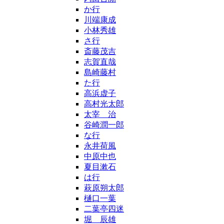
か行
川端康成
小林秀雄
さ行
斎藤茂吉
志賀直哉
島崎藤村
た行
高浜虚子
高村光太郎
太宰 治
谷崎潤一郎
な行
永井荷風
中原中也
夏目漱石
は行
萩原朔太郎
樋口一葉
二葉亭四迷
堀 辰雄