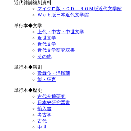
近代雑誌複刻資料
マイクロ版・ＣＤ―ＲＯＭ版近代文学館
Ｗｅｂ版日本近代文学館
単行本◆文学
上代・中古・中世文学
近世文学
近代文学
近代文学研究双書
その他
単行本◆演劇
歌舞伎・浄瑠璃
能・狂言
単行本◆歴史
古代交通研究
日本史研究叢書
輸入書
考古学
古代
中世