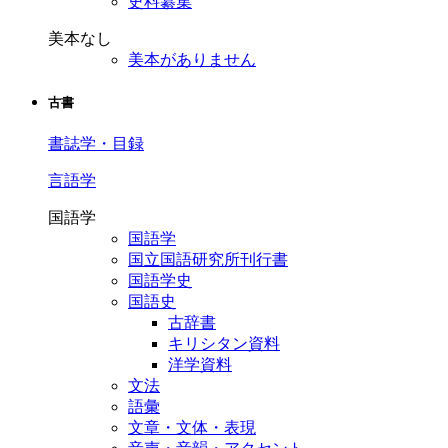
史料纂集
美本なし
美本がありません
古書
書誌学・目録
言語学
国語学
国語学
国立国語研究所刊行書
国語学史
国語史
古辞書
キリシタン資料
洋学資料
文法
語彙
文章・文体・表現