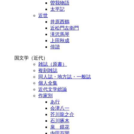
曽我物語
太平記
近世
井原西鶴
近松門左衛門
滝沢馬琴
上田秋成
俳諧
国文学（近代）
雑誌（原書）
複刻雑誌
同人誌・地方誌・一般誌
個人全集
近代文学総論
作家別
あ行
会津八一
芥川龍之介
石川啄木
泉 鏡花
内田百閒