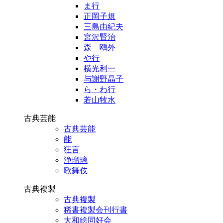
ま行
正岡子規
三島由紀夫
宮沢賢治
森 鴎外
や行
横光利一
与謝野晶子
ら・わ行
若山牧水
古典芸能
古典芸能
能
狂言
浄瑠璃
歌舞伎
古典複製
古典複製
稀書複製会刊行書
大和絵同好会