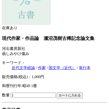
在庫あり
現代作家・作品論 瀬沼茂樹古稀記念論文集
河出書房新社
函しみやけ傷み
キーワード：
近代文学総論
/
作家
/
国文学（近代）
/
単行本
販売価格(税込)：1,000円
和暦刊行年:昭49
1冊
数量