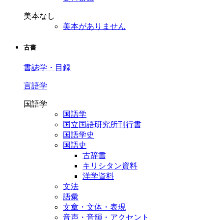
美本なし
美本がありません
古書
書誌学・目録
言語学
国語学
国語学
国立国語研究所刊行書
国語学史
国語史
古辞書
キリシタン資料
洋学資料
文法
語彙
文章・文体・表現
音声・音韻・アクセント