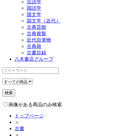
言語学
国語学
国文学
国文学（近代）
古典芸能
古典複製
近代自筆物
古典籍
古書目録
八木書店グループ
画像がある商品のみ検索
トップページ
＞
古書
＞