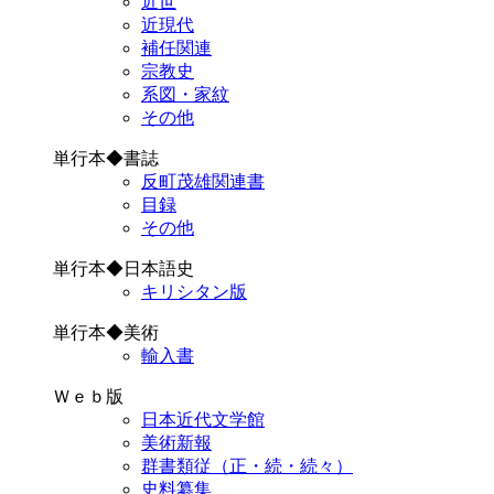
近世
近現代
補任関連
宗教史
系図・家紋
その他
単行本◆書誌
反町茂雄関連書
目録
その他
単行本◆日本語史
キリシタン版
単行本◆美術
輸入書
Ｗｅｂ版
日本近代文学館
美術新報
群書類従（正・続・続々）
史料纂集