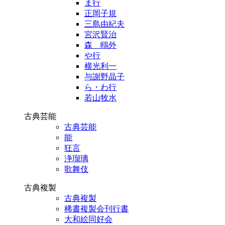
ま行
正岡子規
三島由紀夫
宮沢賢治
森 鴎外
や行
横光利一
与謝野晶子
ら・わ行
若山牧水
古典芸能
古典芸能
能
狂言
浄瑠璃
歌舞伎
古典複製
古典複製
稀書複製会刊行書
大和絵同好会