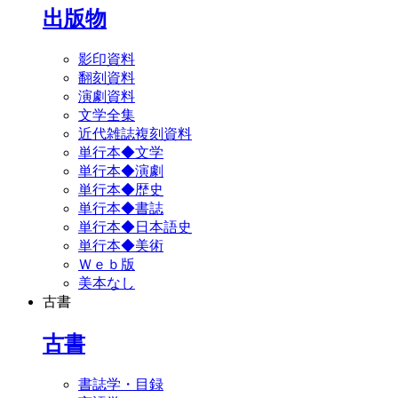
出版物
影印資料
翻刻資料
演劇資料
文学全集
近代雑誌複刻資料
単行本◆文学
単行本◆演劇
単行本◆歴史
単行本◆書誌
単行本◆日本語史
単行本◆美術
Ｗｅｂ版
美本なし
古書
古書
書誌学・目録