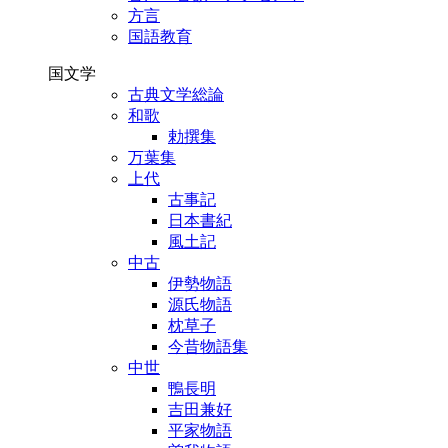
方言
国語教育
国文学
古典文学総論
和歌
勅撰集
万葉集
上代
古事記
日本書紀
風土記
中古
伊勢物語
源氏物語
枕草子
今昔物語集
中世
鴨長明
吉田兼好
平家物語