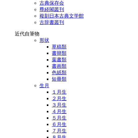
古典保存会
尊経閣叢刊
複刻日本古典文学館
古辞書叢刊
近代自筆物
形状
草稿類
書簡類
葉書類
書画類
色紙類
短冊類
生月
１月生
２月生
３月生
４月生
５月生
６月生
７月生
８月生