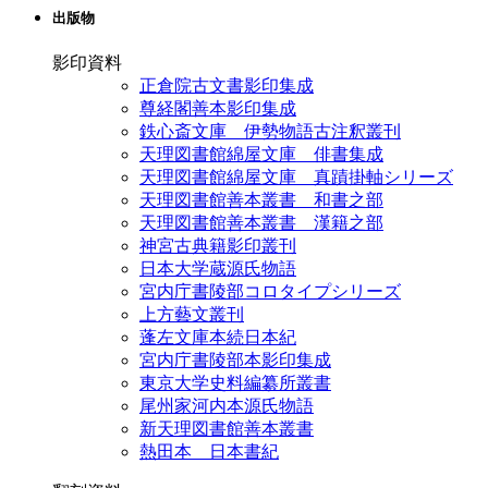
出版物
影印資料
正倉院古文書影印集成
尊経閣善本影印集成
鉄心斎文庫 伊勢物語古注釈叢刊
天理図書館綿屋文庫 俳書集成
天理図書館綿屋文庫 真蹟掛軸シリーズ
天理図書館善本叢書 和書之部
天理図書館善本叢書 漢籍之部
神宮古典籍影印叢刊
日本大学蔵源氏物語
宮内庁書陵部コロタイプシリーズ
上方藝文叢刊
蓬左文庫本続日本紀
宮内庁書陵部本影印集成
東京大学史料編纂所叢書
尾州家河内本源氏物語
新天理図書館善本叢書
熱田本 日本書紀