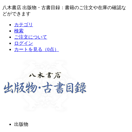
八木書店 出版物・古書目録：書籍のご注文や在庫の確認な
どができます
カテゴリ
検索
ご注文について
ログイン
カートを見る
（0点）
出版物