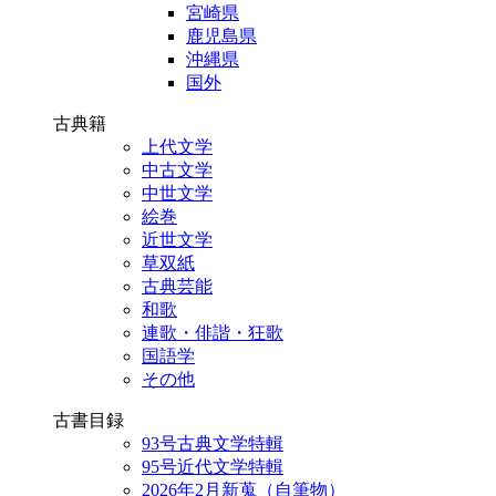
宮崎県
鹿児島県
沖縄県
国外
古典籍
上代文学
中古文学
中世文学
絵巻
近世文学
草双紙
古典芸能
和歌
連歌・俳諧・狂歌
国語学
その他
古書目録
93号古典文学特輯
95号近代文学特輯
2026年2月新蒐（自筆物）