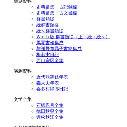
翻刻資料
史料纂集 古記録編
史料纂集 古文書編
群書類従
続群書類従
続々群書類従
Ｗｅｂ版 群書類従（正・続・続々）
馬琴書翰集成
与謝野寛晶子書簡集成
梅若実日記
西山宗因全集
演劇資料
近代歌舞伎年表
義太夫年表
喜多村緑郎日記
文学全集
石橋忍月全集
徳田秋聲全集
近松秋江全集