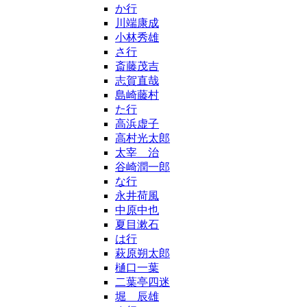
か行
川端康成
小林秀雄
さ行
斎藤茂吉
志賀直哉
島崎藤村
た行
高浜虚子
高村光太郎
太宰 治
谷崎潤一郎
な行
永井荷風
中原中也
夏目漱石
は行
萩原朔太郎
樋口一葉
二葉亭四迷
堀 辰雄