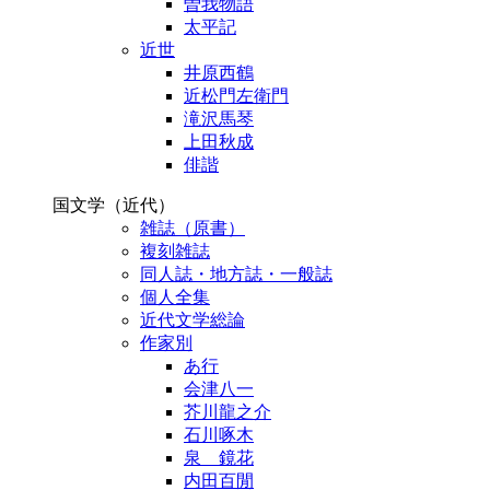
曽我物語
太平記
近世
井原西鶴
近松門左衛門
滝沢馬琴
上田秋成
俳諧
国文学（近代）
雑誌（原書）
複刻雑誌
同人誌・地方誌・一般誌
個人全集
近代文学総論
作家別
あ行
会津八一
芥川龍之介
石川啄木
泉 鏡花
内田百閒