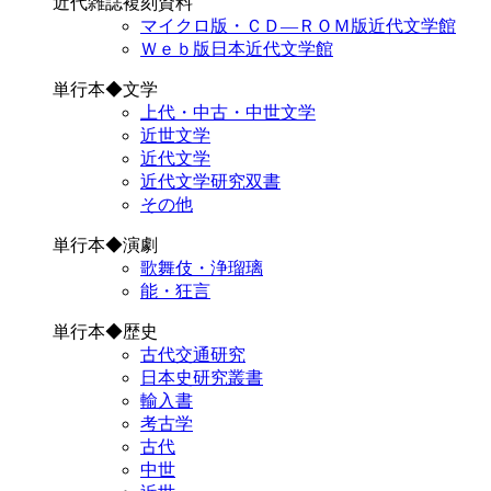
近代雑誌複刻資料
マイクロ版・ＣＤ―ＲＯＭ版近代文学館
Ｗｅｂ版日本近代文学館
単行本◆文学
上代・中古・中世文学
近世文学
近代文学
近代文学研究双書
その他
単行本◆演劇
歌舞伎・浄瑠璃
能・狂言
単行本◆歴史
古代交通研究
日本史研究叢書
輸入書
考古学
古代
中世