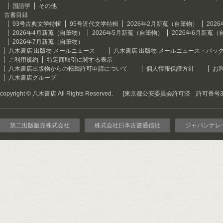
国語学
その他
古書目録
93号古典文学特輯
95号近代文学特輯
2026年2月新蒐（自筆物）
202
2026年4月新蒐（自筆物）
2026年5月新蒐（自筆物）
2026年6月新蒐（
2026年7月新蒐（自筆物）
八木書店 出版物 メールニュース
八木書店 出版物 メールニュース・バッ
ご利用規約
特定商取引に関する表示
八木書店出版物からの転載許可申請について
個人情報保護方針
お
八木書店グループ
copyright © 八木書店 All Rights Reserved.
[東京都公安委員会許可済 許可番号301
第二出版販売株式会社
株式会社日本古書通信社
ジャパンナレ