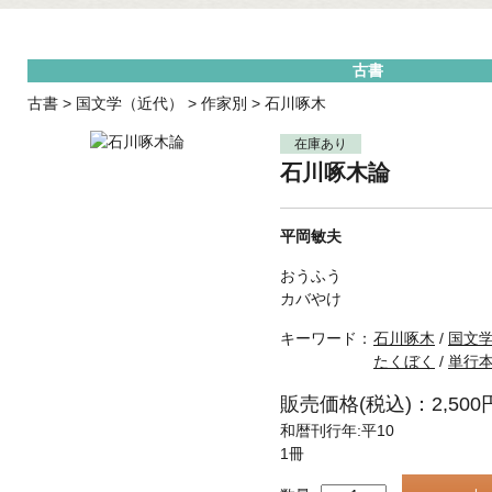
古書
古書
>
国文学（近代）
>
作家別
>
石川啄木
在庫あり
石川啄木論
平岡敏夫
おうふう
カバやけ
キーワード：
石川啄木
/
国文
たくぼく
/
単行
販売価格(税込)：2,500
和暦刊行年:平10
1冊