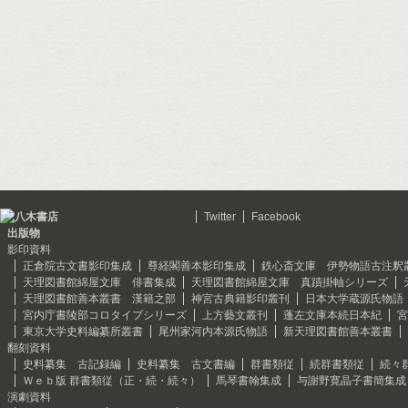
Twitter
Facebook
出版物
影印資料
正倉院古文書影印集成
尊経閣善本影印集成
鉄心斎文庫 伊勢物語古注釈
天理図書館綿屋文庫 俳書集成
天理図書館綿屋文庫 真蹟掛軸シリーズ
天理図書館善本叢書 漢籍之部
神宮古典籍影印叢刊
日本大学蔵源氏物語
宮内庁書陵部コロタイプシリーズ
上方藝文叢刊
蓬左文庫本続日本紀
宮
東京大学史料編纂所叢書
尾州家河内本源氏物語
新天理図書館善本叢書
翻刻資料
史料纂集 古記録編
史料纂集 古文書編
群書類従
続群書類従
続々
Ｗｅｂ版 群書類従（正・続・続々）
馬琴書翰集成
与謝野寛晶子書簡集成
演劇資料