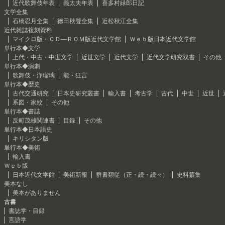
近代歌舞伎年表
義太夫年表
喜多村緑郎日記
文学全集
石橋忍月全集
徳田秋聲全集
近松秋江全集
近代雑誌複刻資料
マイクロ版・ＣＤ―ＲＯＭ版近代文学館
Ｗｅｂ版日本近代文学館
単行本◆文学
上代・中古・中世文学
近世文学
近代文学
近代文学研究双書
その他
単行本◆演劇
歌舞伎・浄瑠璃
能・狂言
単行本◆歴史
古代交通研究
日本史研究叢書
輸入書
考古学
古代
中世
近世
系図・家紋
その他
単行本◆書誌
反町茂雄関連書
目録
その他
単行本◆日本語史
キリシタン版
単行本◆美術
輸入書
Ｗｅｂ版
日本近代文学館
美術新報
群書類従（正・続・続々）
史料纂集
美本なし
美本がありません
古書
書誌学・目録
言語学