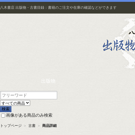
八木書店 出版物・古書目録：書籍のご注文や在庫の確認などができます
出版物
画像がある商品のみ検索
トップページ
＞
古書
＞
商品詳細