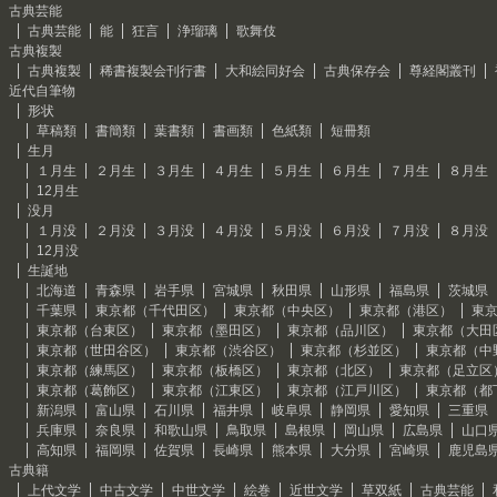
古典芸能
古典芸能
能
狂言
浄瑠璃
歌舞伎
古典複製
古典複製
稀書複製会刊行書
大和絵同好会
古典保存会
尊経閣叢刊
近代自筆物
形状
草稿類
書簡類
葉書類
書画類
色紙類
短冊類
生月
１月生
２月生
３月生
４月生
５月生
６月生
７月生
８月生
12月生
没月
１月没
２月没
３月没
４月没
５月没
６月没
７月没
８月没
12月没
生誕地
北海道
青森県
岩手県
宮城県
秋田県
山形県
福島県
茨城県
千葉県
東京都（千代田区）
東京都（中央区）
東京都（港区）
東
東京都（台東区）
東京都（墨田区）
東京都（品川区）
東京都（大田
東京都（世田谷区）
東京都（渋谷区）
東京都（杉並区）
東京都（中
東京都（練馬区）
東京都（板橋区）
東京都（北区）
東京都（足立区
東京都（葛飾区）
東京都（江東区）
東京都（江戸川区）
東京都（都
新潟県
富山県
石川県
福井県
岐阜県
静岡県
愛知県
三重県
兵庫県
奈良県
和歌山県
鳥取県
島根県
岡山県
広島県
山口
高知県
福岡県
佐賀県
長崎県
熊本県
大分県
宮崎県
鹿児島
古典籍
上代文学
中古文学
中世文学
絵巻
近世文学
草双紙
古典芸能