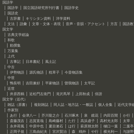
国語学
国語学
国立国語研究所刊行書
国語学史
国語史
古辞書
キリシタン資料
洋学資料
文法
語彙
文章・文体・表現
音声・音韻・アクセント
方言
国語教
国文学
古典文学総論
和歌
勅撰集
万葉集
上代
古事記
日本書紀
風土記
中古
伊勢物語
源氏物語
枕草子
今昔物語集
中世
鴨長明
吉田兼好
平家物語
曽我物語
太平記
近世
井原西鶴
近松門左衛門
滝沢馬琴
上田秋成
俳諧
国文学（近代）
雑誌（原書）
複刻雑誌
同人誌・地方誌・一般誌
個人全集
近代文学
作家別
あ行
会津八一
芥川龍之介
石川啄木
泉 鏡花
内田百閒
か行
斎藤茂吉
志賀直哉
島崎藤村
た行
高浜虚子
高村光太郎
太宰 
永井荷風
中原中也
夏目漱石
は行
萩原朔太郎
樋口一葉
二葉亭
正岡子規
三島由紀夫
宮沢賢治
森 鴎外
や行
横光利一
与謝野