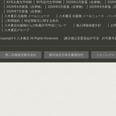
93号古典文学特輯
95号近代文学特輯
2026年2月新蒐（自筆物）
202
2026年4月新蒐（自筆物）
2026年5月新蒐（自筆物）
2026年6月新蒐（
2026年7月新蒐（自筆物）
八木書店 出版物 メールニュース
八木書店 出版物 メールニュース・バッ
ご利用規約
特定商取引に関する表示
八木書店出版物からの転載許可申請について
個人情報保護方針
お
八木書店グループ
copyright © 八木書店 All Rights Reserved.
[東京都公安委員会許可済 許可番号301
第二出版販売株式会社
株式会社日本古書通信社
ジャパンナレ