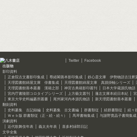
Twitter
Facebook
出版物
影印資料
正倉院古文書影印集成
尊経閣善本影印集成
鉄心斎文庫 伊勢物語古注釈
天理図書館綿屋文庫 俳書集成
天理図書館綿屋文庫 真蹟掛軸シリーズ
天理図書館善本叢書 漢籍之部
神宮古典籍影印叢刊
日本大学蔵源氏物語
宮内庁書陵部コロタイプシリーズ
上方藝文叢刊
蓬左文庫本続日本紀
宮
東京大学史料編纂所叢書
尾州家河内本源氏物語
新天理図書館善本叢書
翻刻資料
史料纂集 古記録編
史料纂集 古文書編
群書類従
続群書類従
続々
Ｗｅｂ版 群書類従（正・続・続々）
馬琴書翰集成
与謝野寛晶子書簡集成
演劇資料
近代歌舞伎年表
義太夫年表
喜多村緑郎日記
文学全集