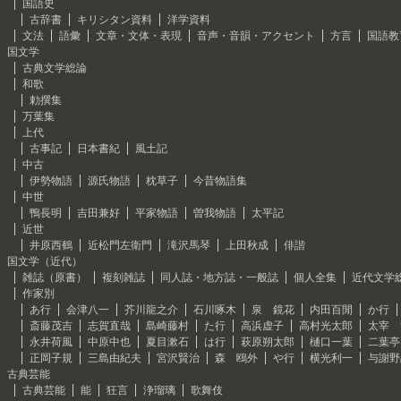
国語史
古辞書
キリシタン資料
洋学資料
文法
語彙
文章・文体・表現
音声・音韻・アクセント
方言
国語教
国文学
古典文学総論
和歌
勅撰集
万葉集
上代
古事記
日本書紀
風土記
中古
伊勢物語
源氏物語
枕草子
今昔物語集
中世
鴨長明
吉田兼好
平家物語
曽我物語
太平記
近世
井原西鶴
近松門左衛門
滝沢馬琴
上田秋成
俳諧
国文学（近代）
雑誌（原書）
複刻雑誌
同人誌・地方誌・一般誌
個人全集
近代文学
作家別
あ行
会津八一
芥川龍之介
石川啄木
泉 鏡花
内田百閒
か行
斎藤茂吉
志賀直哉
島崎藤村
た行
高浜虚子
高村光太郎
太宰 
永井荷風
中原中也
夏目漱石
は行
萩原朔太郎
樋口一葉
二葉亭
正岡子規
三島由紀夫
宮沢賢治
森 鴎外
や行
横光利一
与謝野
古典芸能
古典芸能
能
狂言
浄瑠璃
歌舞伎