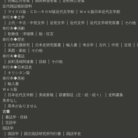
石橋忍月全集
徳田秋聲全集
近松秋江全集
近代雑誌複刻資料
マイクロ版・ＣＤ―ＲＯＭ版近代文学館
Ｗｅｂ版日本近代文学館
単行本◆文学
上代・中古・中世文学
近世文学
近代文学
近代文学研究双書
その他
単行本◆演劇
歌舞伎・浄瑠璃
能・狂言
単行本◆歴史
古代交通研究
日本史研究叢書
輸入書
考古学
古代
中世
近世
系図・家紋
その他
単行本◆書誌
反町茂雄関連書
目録
その他
単行本◆日本語史
キリシタン版
単行本◆美術
輸入書
Ｗｅｂ版
日本近代文学館
美術新報
群書類従（正・続・続々）
史料纂集
美本なし
美本がありません
古書
書誌学・目録
言語学
国語学
国語学
国立国語研究所刊行書
国語学史