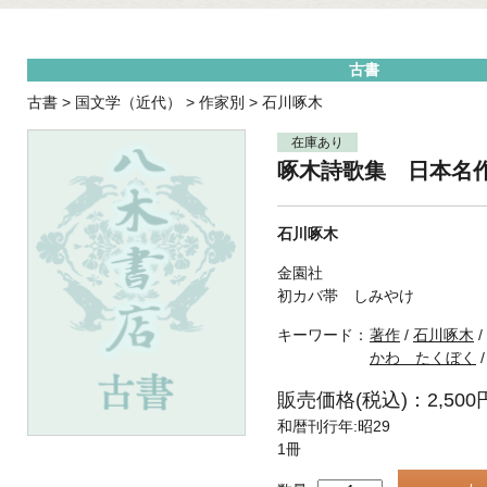
古書
古書
>
国文学（近代）
>
作家別
>
石川啄木
在庫あり
啄木詩歌集 日本名
石川啄木
金園社
初カバ帯 しみやけ
キーワード：
著作
/
石川啄木
/
かわ たくぼく
販売価格(税込)：2,500
和暦刊行年:昭29
1冊