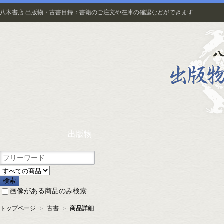
八木書店 出版物・古書目録：書籍のご注文や在庫の確認などができます
出版物
画像がある商品のみ検索
トップページ
＞
古書
＞
商品詳細