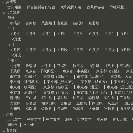
古典複製
古典複製
稀書複製会刊行書
大和絵同好会
古典保存会
尊経閣叢刊
近代自筆物
形状
草稿類
書簡類
葉書類
書画類
色紙類
短冊類
生月
１月生
２月生
３月生
４月生
５月生
６月生
７月生
８月生
12月生
没月
１月没
２月没
３月没
４月没
５月没
６月没
７月没
８月没
12月没
生誕地
北海道
青森県
岩手県
宮城県
秋田県
山形県
福島県
茨城県
千葉県
東京都（千代田区）
東京都（中央区）
東京都（港区）
東
東京都（台東区）
東京都（墨田区）
東京都（品川区）
東京都（大田
東京都（世田谷区）
東京都（渋谷区）
東京都（杉並区）
東京都（中
東京都（練馬区）
東京都（板橋区）
東京都（北区）
東京都（足立区
東京都（葛飾区）
東京都（江東区）
東京都（江戸川区）
東京都（都
新潟県
富山県
石川県
福井県
岐阜県
静岡県
愛知県
三重県
兵庫県
奈良県
和歌山県
鳥取県
島根県
岡山県
広島県
山口
高知県
福岡県
佐賀県
長崎県
熊本県
大分県
宮崎県
鹿児島
古典籍
上代文学
中古文学
中世文学
絵巻
近世文学
草双紙
古典芸能
国語学
その他
古書目録