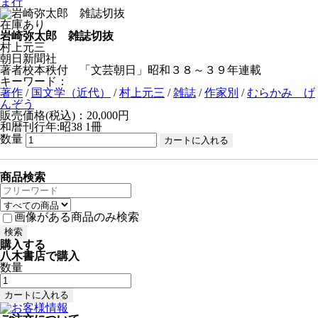
ま行
在庫あり
岩崎弥太郎 雑誌切抜
村上元三
朝日新聞社
著者校本秩付 「文芸朝日」昭和３８～３９年連載
キーワード：
著作
/
国文学（近代）
/
村上元三
/
雑誌
/
作家別
/
むらかみ げ
んぞう
販売価格(税込)：20,000円
和暦刊行年:昭38
1冊
数量
商品検索
画像がある商品のみ検索
購入する
八木書店で購入
数量