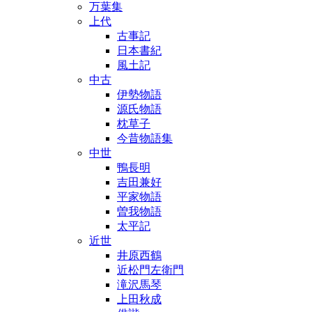
万葉集
上代
古事記
日本書紀
風土記
中古
伊勢物語
源氏物語
枕草子
今昔物語集
中世
鴨長明
吉田兼好
平家物語
曽我物語
太平記
近世
井原西鶴
近松門左衛門
滝沢馬琴
上田秋成