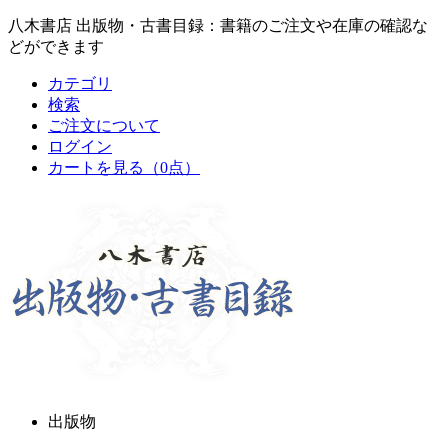
八木書店 出版物・古書目録：書籍のご注文や在庫の確認な
どができます
カテゴリ
検索
ご注文について
ログイン
カートを見る
（0点）
出版物