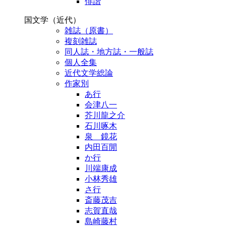
俳諧
国文学（近代）
雑誌（原書）
複刻雑誌
同人誌・地方誌・一般誌
個人全集
近代文学総論
作家別
あ行
会津八一
芥川龍之介
石川啄木
泉 鏡花
内田百閒
か行
川端康成
小林秀雄
さ行
斎藤茂吉
志賀直哉
島崎藤村