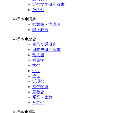
近代文学研究双書
その他
単行本◆演劇
歌舞伎・浄瑠璃
能・狂言
単行本◆歴史
古代交通研究
日本史研究叢書
輸入書
考古学
古代
中世
近世
近現代
補任関連
宗教史
系図・家紋
その他
単行本◆書誌