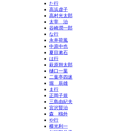
た行
高浜虚子
高村光太郎
太宰 治
谷崎潤一郎
な行
永井荷風
中原中也
夏目漱石
は行
萩原朔太郎
樋口一葉
二葉亭四迷
堀 辰雄
ま行
正岡子規
三島由紀夫
宮沢賢治
森 鴎外
や行
横光利一