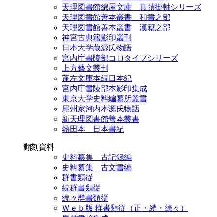
天理図書館綿屋文庫 真蹟掛軸シリーズ
天理図書館善本叢書 和書之部
天理図書館善本叢書 漢籍之部
神宮古典籍影印叢刊
日本大学蔵源氏物語
宮内庁書陵部コロタイプシリーズ
上方藝文叢刊
蓬左文庫本続日本紀
宮内庁書陵部本影印集成
東京大学史料編纂所叢書
尾州家河内本源氏物語
新天理図書館善本叢書
熱田本 日本書紀
翻刻資料
史料纂集 古記録編
史料纂集 古文書編
群書類従
続群書類従
続々群書類従
Ｗｅｂ版 群書類従（正・続・続々）