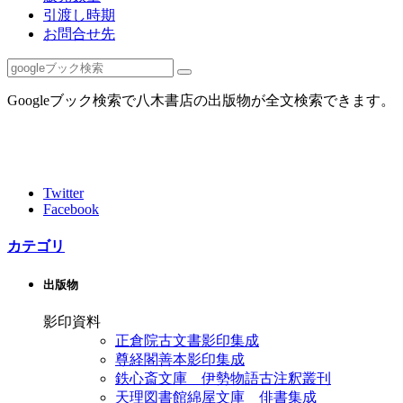
引渡し時期
お問合せ先
Googleブック検索で八木書店の出版物が全文検索できます。
Twitter
Facebook
カテゴリ
出版物
影印資料
正倉院古文書影印集成
尊経閣善本影印集成
鉄心斎文庫 伊勢物語古注釈叢刊
天理図書館綿屋文庫 俳書集成