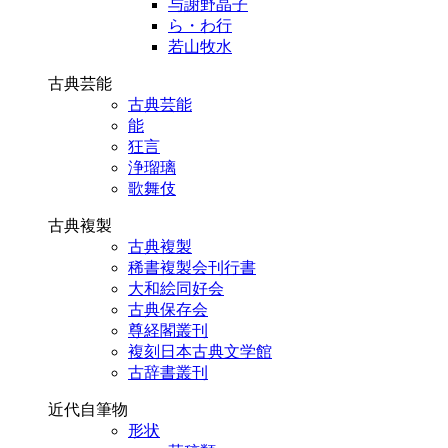
与謝野晶子
ら・わ行
若山牧水
古典芸能
古典芸能
能
狂言
浄瑠璃
歌舞伎
古典複製
古典複製
稀書複製会刊行書
大和絵同好会
古典保存会
尊経閣叢刊
複刻日本古典文学館
古辞書叢刊
近代自筆物
形状