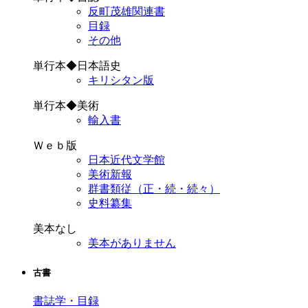
反町茂雄関連書
目録
その他
単行本◆日本語史
キリシタン版
単行本◆美術
輸入書
Ｗｅｂ版
日本近代文学館
美術新報
群書類従（正・続・続々）
史料纂集
美本なし
美本がありません
古書
書誌学・目録