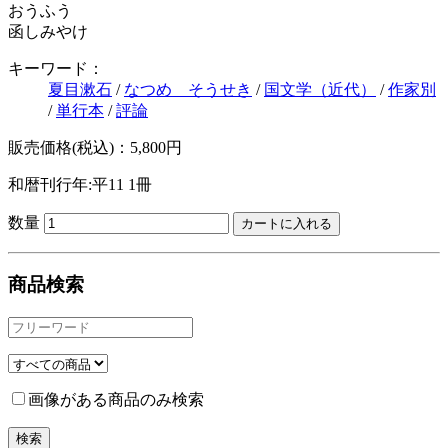
おうふう
函しみやけ
キーワード：
夏目漱石
/
なつめ そうせき
/
国文学（近代）
/
作家別
/
単行本
/
評論
販売価格(税込)：5,800円
和暦刊行年:平11
1冊
数量
商品検索
画像がある商品のみ検索