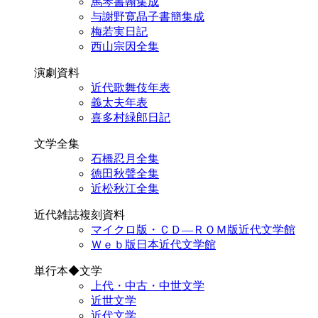
馬琴書翰集成
与謝野寛晶子書簡集成
梅若実日記
西山宗因全集
演劇資料
近代歌舞伎年表
義太夫年表
喜多村緑郎日記
文学全集
石橋忍月全集
徳田秋聲全集
近松秋江全集
近代雑誌複刻資料
マイクロ版・ＣＤ―ＲＯＭ版近代文学館
Ｗｅｂ版日本近代文学館
単行本◆文学
上代・中古・中世文学
近世文学
近代文学