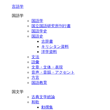
言語学
国語学
国語学
国立国語研究所刊行書
国語学史
国語史
古辞書
キリシタン資料
洋学資料
文法
語彙
文章・文体・表現
音声・音韻・アクセント
方言
国語教育
国文学
古典文学総論
和歌
勅撰集