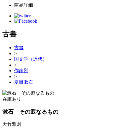
商品詳細
古書
古書
>
国文学（近代）
>
作家別
>
夏目漱石
在庫あり
漱石 その遐なるもの
大竹雅則