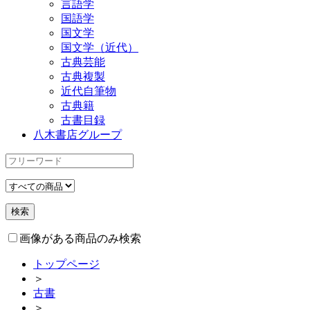
言語学
国語学
国文学
国文学（近代）
古典芸能
古典複製
近代自筆物
古典籍
古書目録
八木書店グループ
画像がある商品のみ検索
トップページ
＞
古書
＞