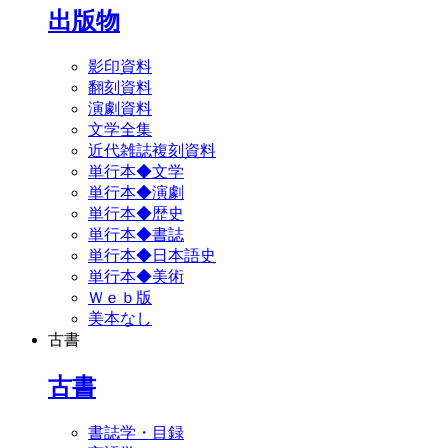
出版物
影印資料
翻刻資料
演劇資料
文学全集
近代雑誌複刻資料
単行本◆文学
単行本◆演劇
単行本◆歴史
単行本◆書誌
単行本◆日本語史
単行本◆美術
Ｗｅｂ版
美本なし
古書
古書
書誌学・目録