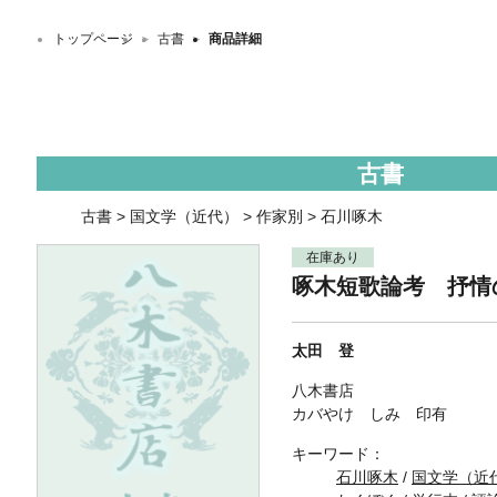
トップページ
＞
古書
＞
商品詳細
古書
古書
>
国文学（近代）
>
作家別
>
石川啄木
在庫あり
啄木短歌論考 抒情
太田 登
八木書店
カバやけ しみ 印有
キーワード：
石川啄木
/
国文学（近