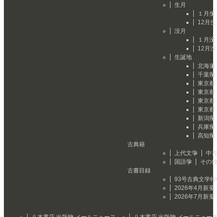
生月
１月生
12月生
没月
１月没
12月没
生誕地
北海道
千葉県
東京都
東京都
東京都
東京都
新潟県
兵庫県
高知県
古典籍
上代文学
中
国語学
その
古書目録
93号古典文学特
2026年4月新
2026年7月新
八木書店 出版物 メールニュース
八木書店 出版物 メールニュー