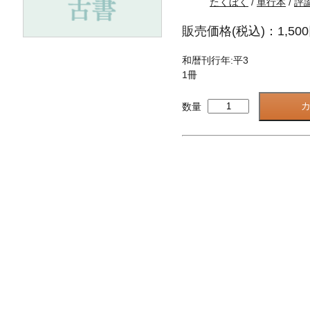
たくぼく
/
単行本
/
評
販売価格(税込)：1,50
和暦刊行年:平3
1冊
数量