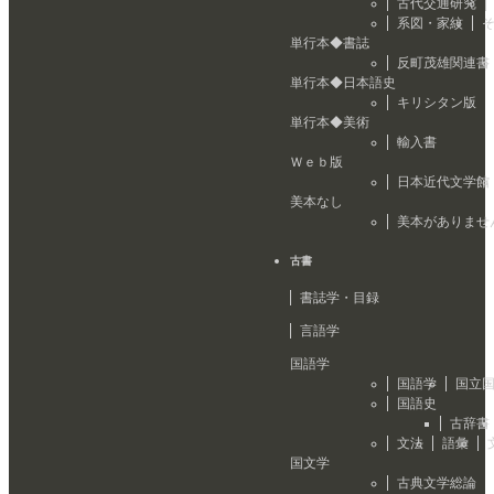
古代交通研究
系図・家紋
単行本◆書誌
反町茂雄関連書
単行本◆日本語史
キリシタン版
単行本◆美術
輸入書
Ｗｅｂ版
日本近代文学館
美本なし
美本がありませ
古書
書誌学・目録
言語学
国語学
国語学
国立
国語史
古辞書
文法
語彙
国文学
古典文学総論