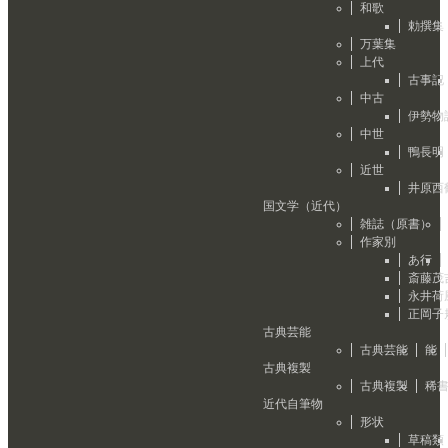
和歌
勅撰集
万葉集
上代
古事記
中古
伊勢物
中世
鴨長明
近世
井原西
国文学（近代）
雑誌（原書）
作家別
あ行
斎藤茂
永井荷
正岡子
古典芸能
古典芸能
能
古典複製
古典複製
稀
近代自筆物
形状
草稿類