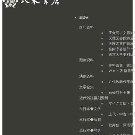
出版物
影印資料
正倉院古文書影
天理図書館綿屋
天理図書館善本
宮内庁書陵部コ
東京大学史料編
翻刻資料
史料纂集 古記
Ｗｅｂ版 群書
演劇資料
近代歌舞伎年表
文学全集
石橋忍月全集
近代雑誌複刻資料
マイクロ版・Ｃ
単行本◆文学
上代・中古・中
単行本◆演劇
歌舞伎・浄瑠璃
単行本◆歴史