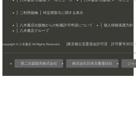
ご利用規約
特定商取引に関する表示
八木書店出版物からの転載許可申請について
個人情報保護方針
八木書店グループ
[東京都公安委員会許可済 許可番号301029
copyright © 八木書店 All Rights Reserved.
第二出版販売株式会社
株式会社日本古書通信社
ジャ